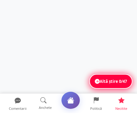
Altă știre
0/47
Anchete
Comentarii
Politică
Necitite
Ultimele articole