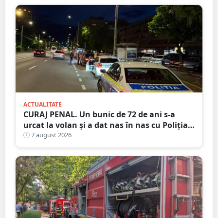
ACTUALITATE
CURAJ PENAL. Un bunic de 72 de ani s-a
urcat la volan și a dat nas în nas cu Poliția
Satu Mare
7 august 2026