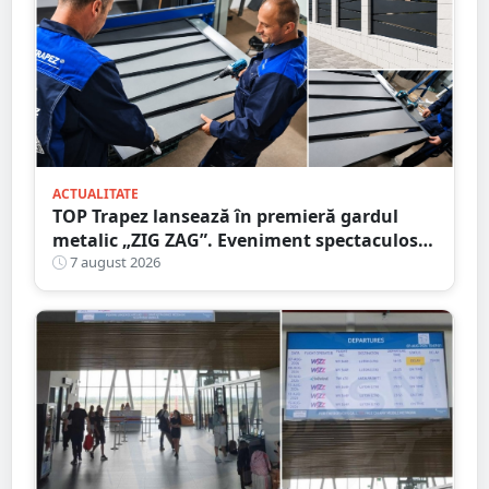
ACTUALITATE
TOP Trapez lansează în premieră gardul
metalic „ZIG ZAG”. Eveniment spectaculos
în Grădina Romei
7 august 2026