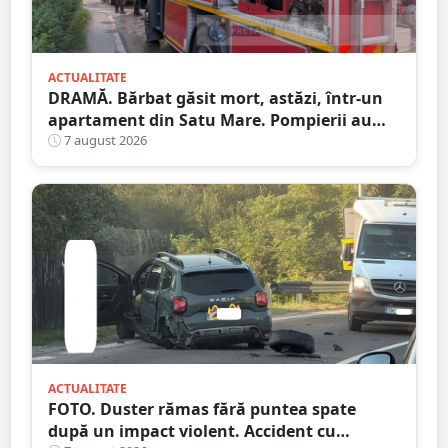
ACTUALITATE
DRAMĂ. Bărbat găsit mort, astăzi, într-un
apartament din Satu Mare. Pompierii au
spart ușa
7 august 2026
ACTUALITATE
FOTO. Duster rămas fără puntea spate
după un impact violent. Accident cu