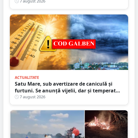
implicarea unei mașini din Satu Mare
7 august 2026
ACTUALITATE
Satu Mare, sub avertizare de caniculă și
furtuni. Se anunță vijelii, dar și temperaturi
ridicate. Avertizarea ANM
7 august 2026