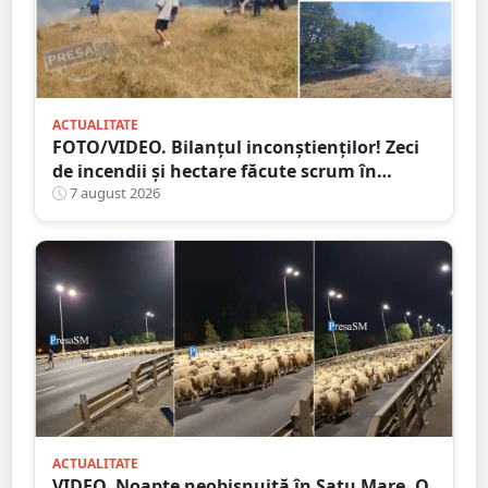
ACTUALITATE
FOTO/VIDEO. Bilanțul inconștienților! Zeci
de incendii și hectare făcute scrum în
județul Satu Mare
7 august 2026
ACTUALITATE
VIDEO. Noapte neobișnuită în Satu Mare. O