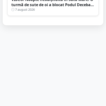
turmă de sute de oi a blocat Podul Decebal.
Gest de apreciat al ciobanului
7 august 2026