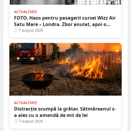
ACTUALITATE
FOTO. Haos pentru pasagerii cursei Wizz Air
Satu Mare – Londra. Zbor anulat, apoi o
nouă întârziere. Fără explicații clare
7 august 2026
ACTUALITATE
Distracție scumpă la grătar. Sătmăreanul s-
a ales cu o amendă de mii de lei
7 august 2026