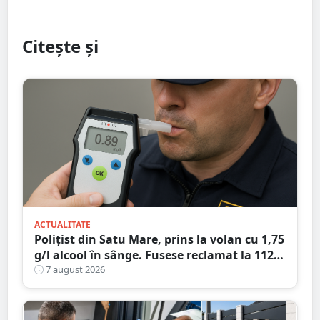
Citește și
ACTUALITATE
Polițist din Satu Mare, prins la volan cu 1,75
g/l alcool în sânge. Fusese reclamat la 112
că circula pe contrasens
7 august 2026