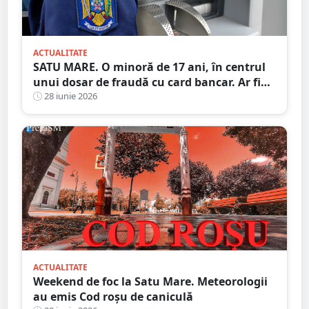
ACTUALITATE
SATU MARE. O minoră de 17 ani, în centrul
unui dosar de fraudă cu card bancar. Ar fi
făcut 22 de tranzacții ilegale, ajutată de trei
28 iunie 2026
adulți
ACTUALITATE
Weekend de foc la Satu Mare. Meteorologii
au emis Cod roșu de caniculă