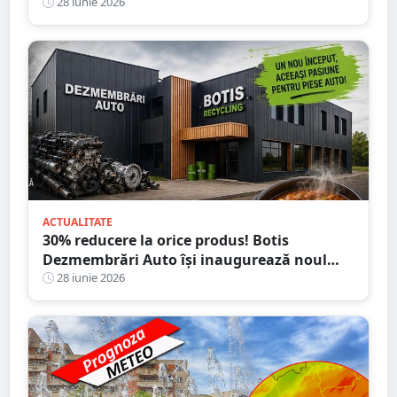
28 iunie 2026
ACTUALITATE
30% reducere la orice produs! Botis
Dezmembrări Auto își inaugurează noul
sediu din Satu Mare
28 iunie 2026