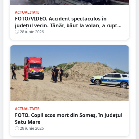
ACTUALITATE
FOTO/VIDEO. Accident spectaculos în
județul vecin. Tânăr, băut la volan, a rupt
un stâlp cu mașina și a ajuns în gard
28 iunie 2026
ACTUALITATE
FOTO. Copil scos mort din Someș, în județul
Satu Mare
28 iunie 2026