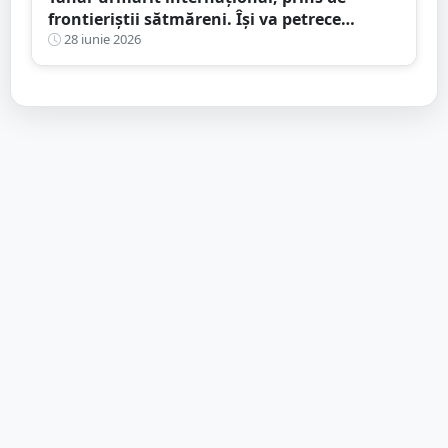
frontieriștii sătmăreni. Își va petrece
următorii trei ani după gratii
28 iunie 2026