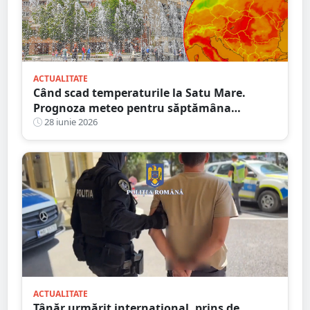
ACTUALITATE
Când scad temperaturile la Satu Mare.
Prognoza meteo pentru săptămâna
următoare
28 iunie 2026
ACTUALITATE
Tânăr urmărit internațional, prins de