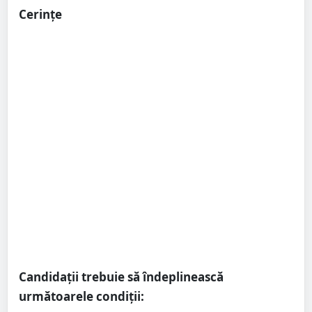
Cerințe
Candidații trebuie să îndeplinească
următoarele condiții: