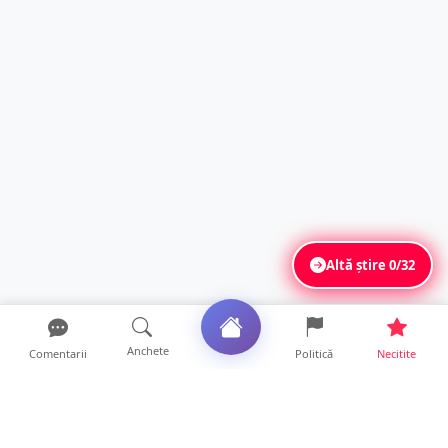
Altă știre
0/32
Anchete
Comentarii
Politică
Necitite
Ultimele articole