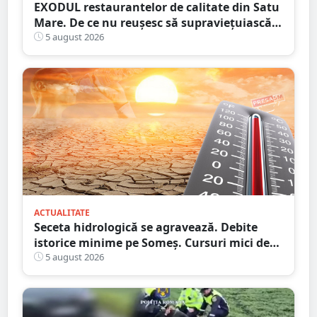
EXODUL restaurantelor de calitate din Satu
Mare. De ce nu reușesc să supraviețuiască
localurile cu adevărat speciale?
5 august 2026
ACTUALITATE
Seceta hidrologică se agravează. Debite
istorice minime pe Someș. Cursuri mici de
ape au secat
5 august 2026