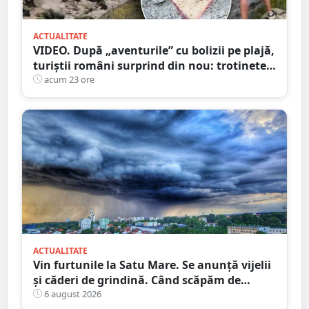
ACTUALITATE
VIDEO. După „aventurile” cu bolizii pe plajă,
turiștii români surprind din nou: trotinete
pe Bucegi și declarații de dragoste pe stânci
acum 23 ore
ACTUALITATE
Vin furtunile la Satu Mare. Se anunță vijelii
și căderi de grindină. Când scăpăm de
caniculă
6 august 2026