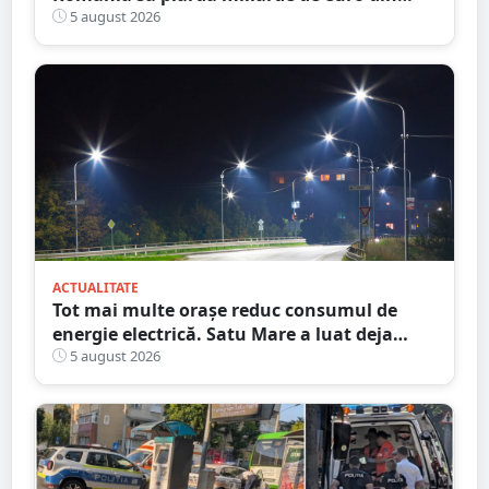
PNRR
5 august 2026
ACTUALITATE
Tot mai multe orașe reduc consumul de
energie electrică. Satu Mare a luat deja
măsuri. Cu ce soluții au venit ceilalți
5 august 2026
primari