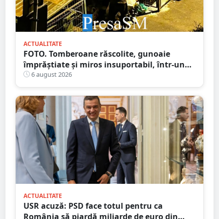
ACTUALITATE
FOTO. Tomberoane răscolite, gunoaie
împrăștiate și miros insuportabil, într-un
cartier al Sătmarului
6 august 2026
ACTUALITATE
USR acuză: PSD face totul pentru ca
România să piardă miliarde de euro din