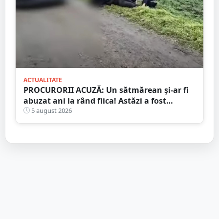
ACTUALITATE
PROCURORII ACUZĂ: Un sătmărean și-ar fi
abuzat ani la rând fiica! Astăzi a fost
arestat!
5 august 2026