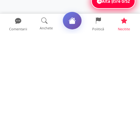
Altă știre
0/52
Anchete
Comentarii
Politică
Necitite
Ultimele articole
O covrigărie și o cantină din Satu Mare,
amendate. Ce s-a gă...
9 ore • Locale
Amendă pentru un crescător de animale din
județul Satu Mare....
9 ore • Locale
FOTO. Tinerii polițiști care nu dorm noaptea
la serviciu! Au...
22 ore • Locale