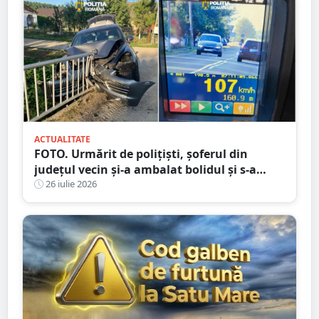
ACTUALITATE
FOTO. Urmărit de polițiști, șoferul din
județul vecin și-a ambalat bolidul și s-a
oprit într-un cap de pod. Apoi a luat-o la
26 iulie 2026
fugă