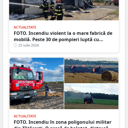
ACTUALITATE
FOTO. Incendiu violent la o mare fabrică de
mobilă. Peste 30 de pompieri luptă cu
flăcările, județul vecin
25 iulie 2026
ACTUALITATE
FOTO. Incendiu în zona poligonului militar