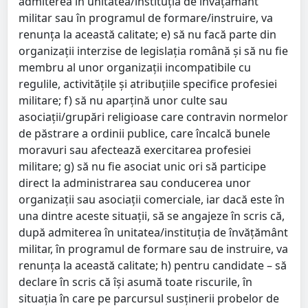
admiterea în unitatea/instituţia de învăţământ
militar sau în programul de formare/instruire, va
renunţa la această calitate; e) să nu facă parte din
organizaţii interzise de legislaţia română şi să nu fie
membru al unor organizaţii incompatibile cu
regulile, activităţile şi atribuţiile specifice profesiei
militare; f) să nu aparţină unor culte sau
asociaţii/grupări religioase care contravin normelor
de păstrare a ordinii publice, care încalcă bunele
moravuri sau afectează exercitarea profesiei
militare; g) să nu fie asociat unic ori să participe
direct la administrarea sau conducerea unor
organizaţii sau asociaţii comerciale, iar dacă este în
una dintre aceste situaţii, să se angajeze în scris că,
după admiterea în unitatea/instituţia de învăţământ
militar, în programul de formare sau de instruire, va
renunţa la această calitate; h) pentru candidate – să
declare în scris că îşi asumă toate riscurile, în
situaţia în care pe parcursul susţinerii probelor de