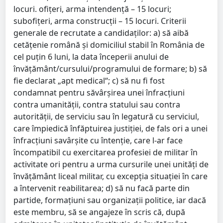
locuri. ofiţeri, arma intendenţă – 15 locuri;
subofiţeri, arma construcţii – 15 locuri. Criterii
generale de recrutate a candidaţilor: a) să aibă
cetăţenie română şi domiciliul stabil în România de
cel puţin 6 luni, la data începerii anului de
învăţământ/cursului/programului de formare; b) să
fie declarat „apt medical“; c) să nu fi fost
condamnat pentru săvârşirea unei înfracţiuni
contra umanităţii, contra statului sau contra
autorităţii, de serviciu sau în legatură cu serviciul,
care împiedică înfăptuirea justiţiei, de fals ori a unei
înfracţiuni savârşite cu întenţie, care l-ar face
încompatibil cu exercitarea profesiei de militar în
activitate ori pentru a urma cursurile unei unităţi de
învăţământ liceal militar, cu excepţia situaţiei în care
a întervenit reabilitarea; d) să nu facă parte din
partide, formaţiuni sau organizaţii politice, iar dacă
este membru, să se angajeze în scris că, după