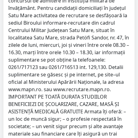
concursul de admitere în instituţia militară de
învăţământ. Pentru candidaţii domiciliaţi în judeţul
Satu Mare activitatea de recrutare se desfăşoară la
sediul Biroului informare-recrutare din cadrul
Centrului Militar Judeţean Satu Mare, situat în
localitatea Satu Mare, strada Petöfi Sandor, nr. 47, în
zilele de luni, miercuri, joi şi vineri între orele 08.30 –
16.30, marţi între orele 10.30 – 18.30, iar informaţii
suplimentare se pot obţine la telefoanele:
0261/717123 sau 0261/716513 int. 129,130. Detalii
suplimentare se găsesc şi pe internet, pe site–ul
oficial al Ministerului Apărării Naţionale, la adresa
www.mapn.ro. sau www.recrutare.mapn.ro.
IMPORTANT PE TOATĂ DURATA STUDIILOR
BENEFICIEZI DE ŞCOLARIZARE, CAZARE, MASĂ ŞI
ASISTENŢĂ MEDICALĂ GRATUITE Armata îţi oferă: –
un loc de muncă sigur; – o profesie respectată în
societate; – un venit sigur precum şi alte avantaje
materiale sau financiare care îţi asigură un trai