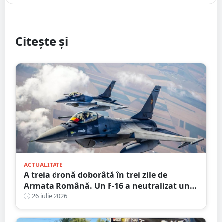
Citește și
ACTUALITATE
A treia dronă doborâtă în trei zile de
Armata Română. Un F-16 a neutralizat un
aparat fără pilot deasupra Mării Negre
26 iulie 2026