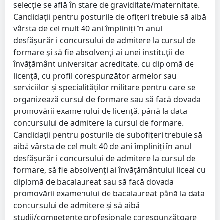
selecţie se află în stare de graviditate/maternitate.
Candidaţii pentru posturile de ofiţeri trebuie să aibă
vârsta de cel mult 40 ani împliniţi în anul
desfăşurării concursului de admitere la cursul de
formare şi să fie absolvenţi ai unei instituţii de
învăţământ universitar acreditate, cu diplomă de
licenţă, cu profil corespunzător armelor sau
serviciilor şi specialităţilor militare pentru care se
organizează cursul de formare sau să facă dovada
promovării examenului de licenţă, până la data
concursului de admitere la cursul de formare.
Candidaţii pentru posturile de subofiţeri trebuie să
aibă vârsta de cel mult 40 de ani împliniţi în anul
desfăşurării concursului de admitere la cursul de
formare, să fie absolvenţi ai învăţământului liceal cu
diplomă de bacalaureat sau să facă dovada
promovării examenului de bacalaureat până la data
concursului de admitere şi să aibă
studii/competenţe profesionale corespunzătoare