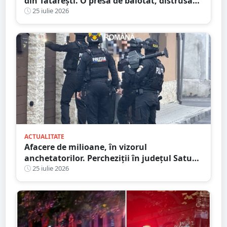
din Tătărești. O presă de balotat, distrusă
complet! Flăcările s-au extins
25 iulie 2026
ACTUALITATE
Afacere de milioane, în vizorul
anchetatorilor. Percheziții în județul Satu
Mare, mai multe rețineri
25 iulie 2026