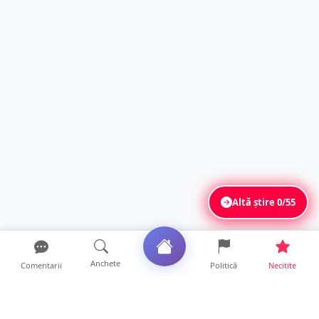
Altă știre
0/55
Anchete
Comentarii
Politică
Necitite
Ultimele articole