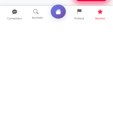
Anchete
Comentarii
Politică
Necitite
Ultimele articole
ANCHETĂ. Acuzații explozive la DGASPC
Satu Mare! Salarii uri...
18 ore • Anchete
FOTO/VIDEO. Accident cumplit! Impact
frontal între un TIR și...
16 ore • Locale
FOTO. Nebunie de arome în centrul
Sătmarului! Nazar Kebab Ho...
15 ore • Locale