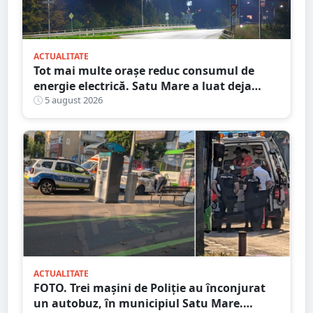
ACTUALITATE
Tot mai multe orașe reduc consumul de
energie electrică. Satu Mare a luat deja
măsuri. Cu ce soluții au venit ceilalți
5 august 2026
primari
ACTUALITATE
FOTO. Trei mașini de Poliție au înconjurat
un autobuz, în municipiul Satu Mare.