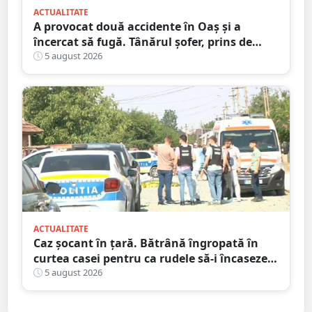
ACTUALITATE
A provocat două accidente în Oaș și a
încercat să fugă. Tânărul șofer, prins de
polițiștii sătmăreni. Încălcări grave ale
5 august 2026
Codului Rutier
ACTUALITATE
Caz șocant în țară. Bătrână îngropată în
curtea casei pentru ca rudele să-i încaseze
pensia
5 august 2026