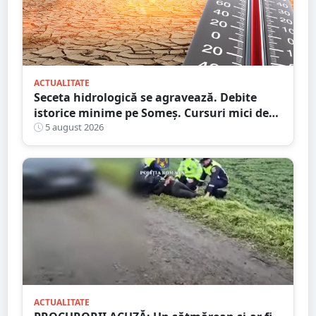
ACTUALITATE
Seceta hidrologică se agravează. Debite
istorice minime pe Someș. Cursuri mici de
ape au secat
5 august 2026
ACTUALITATE