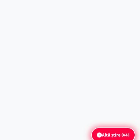
Altă știre
0/41