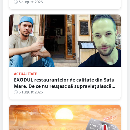
Ambulanța, la fața locului
5 august 2026
ACTUALITATE
EXODUL restaurantelor de calitate din Satu
Mare. De ce nu reușesc să supraviețuiască
localurile cu adevărat speciale?
5 august 2026