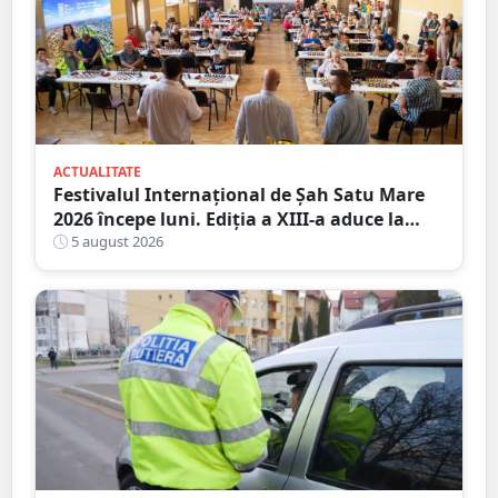
ACTUALITATE
Festivalul Internațional de Șah Satu Mare
2026 începe luni. Ediția a XIII-a aduce la
start peste 120 de participanți și șahiști din
5 august 2026
șase țări.