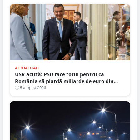
ACTUALITATE
USR acuză: PSD face totul pentru ca
România să piardă miliarde de euro din
PNRR
5 august 2026