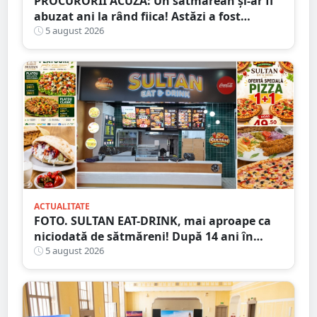
PROCURORII ACUZĂ: Un sătmărean și-ar fi
abuzat ani la rând fiica! Astăzi a fost
arestat!
5 august 2026
ACTUALITATE
FOTO. SULTAN EAT-DRINK, mai aproape ca
niciodată de sătmăreni! După 14 ani în
Micro 17, și-a deschis porțile în Shopping
5 august 2026
City Satu Mare