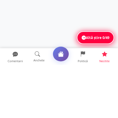
Altă știre
0/49
Anchete
Comentarii
Politică
Necitite
Ultimele articole
Mamă de doar 36 de ani, măcinată de
cancer. Doi copii luptă ...
21 ore • Locale
Un sătmărean acuză un centru medical că i-