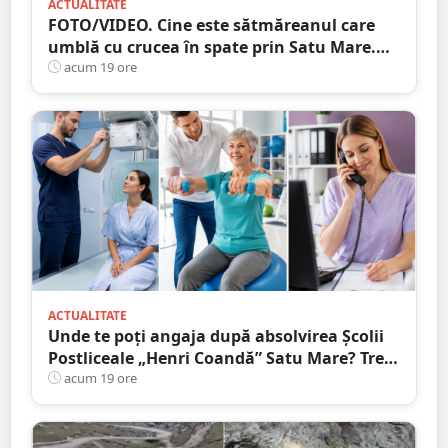
ACTUALITATE
FOTO/VIDEO. Cine este sătmăreanul care
umblă cu crucea în spate prin Satu Mare.
De ce face acest gest
acum 19 ore
ACTUALITATE
Unde te poți angaja după absolvirea Școlii
Postliceale „Henri Coandă” Satu Mare? Trei
calificări medicale, numeroase oportunități
acum 19 ore
de carieră