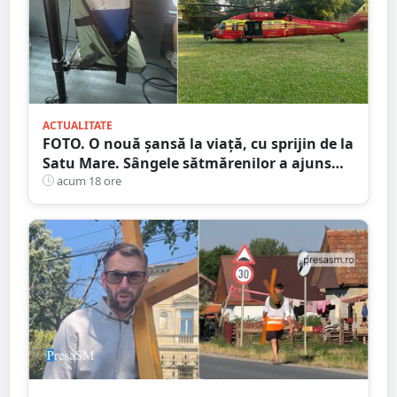
ACTUALITATE
FOTO. O nouă șansă la viață, cu sprijin de la
Satu Mare. Sângele sătmărenilor a ajuns
într-o misiune contra cronometru pentru
acum 18 ore
un transplant hepatic