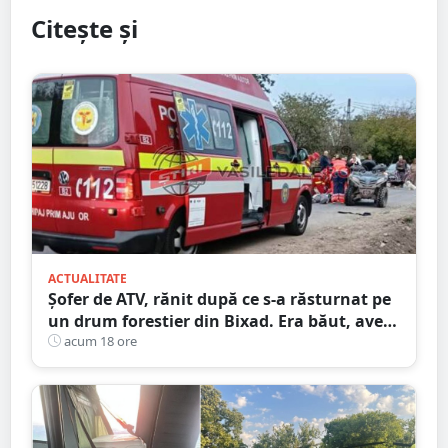
Citește și
ACTUALITATE
Șofer de ATV, rănit după ce s-a răsturnat pe
un drum forestier din Bixad. Era băut, avea
permisul anulat, iar vehiculul nu era
acum 18 ore
înmatriculat