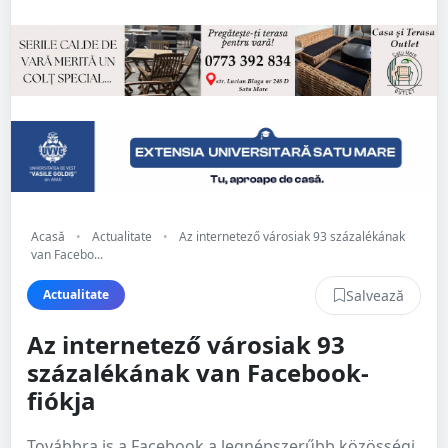
Acasă
•
Actualitate
•
Az internetező városiak 93 százalékának
van Facebo...
Salvează
Actualitate
Az internetező városiak 93
százalékának van Facebook-
fiókja
Továbbra is a Facebook a legnépszerűbb közösségi