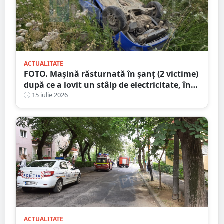
ACTUALITATE
FOTO. Mașină răsturnată în șanț (2 victime)
după ce a lovit un stâlp de electricitate, în
județul Satu Mare
15 iulie 2026
ACTUALITATE