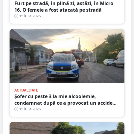
Furt pe stradă, în plină zi, astăzi, în Micro
16. O femeie a fost atacată pe stradă
15 iulie 2026
ACTUALITATE
Șofer cu peste 3 la mie alcoolemie,
condamnat după ce a provocat un accident
dimineața. Ce explicație le-a dat
15 iulie 2026
judecătorilor