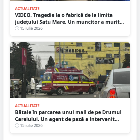
ACTUALITATE
VIDEO. Tragedie la o fabrică de la limita
județului Satu Mare. Un muncitor a murit
după ce o bucată de lemn i-a străpuns
15 iulie 2026
abdomenul
ACTUALITATE
Bătaie în parcarea unui mall de pe Drumul
Careiului. Un agent de pază a intervenit
salvator
15 iulie 2026