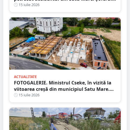
ajuns cu mașina răsturnată în șanț
15 iulie 2026
ACTUALITATE
FOTOGALERIE. Ministrul Cseke, în vizită la
viitoarea creșă din municipiul Satu Mare.
Ce spune primarul despre lucrări
15 iulie 2026