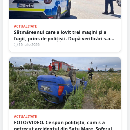
ACTUALITATE
Sătmăreanul care a lovit trei mașini și a
fugit, prins de polițiști. După verificări s-a
ales și cu dosar penal
15 iulie 2026
ACTUALITATE
FOTO/VIDEO. Ce spun polițiștii, cum s-a
petrecut accidentul din Satu Mare. Șoferul a