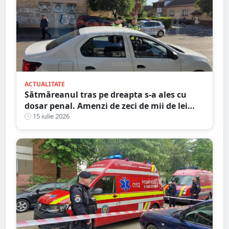
ACTUALITATE
Sătmăreanul tras pe dreapta s-a ales cu
dosar penal. Amenzi de zeci de mii de lei
date ieri de polițiști
15 iulie 2026