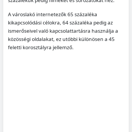
százalékuk pedig filmeket és sorozatokat néz.
A városlakó internetezők 65 százaléka
kikapcsolódási célokra, 64 százaléka pedig az
ismerőseivel való kapcsolattartásra használja a
közösségi oldalakat, ez utóbbi különösen a 45
feletti korosztályra jellemző.