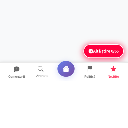
Altă știre
0/65
Anchete
Comentarii
Politică
Necitite
Ultimele articole
Polițist din Satu Mare, prins la volan cu 1,75
g/l alcool în...
19 ore • Locale