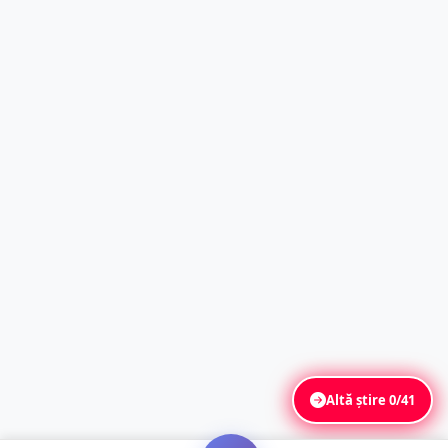
Altă știre
0/41