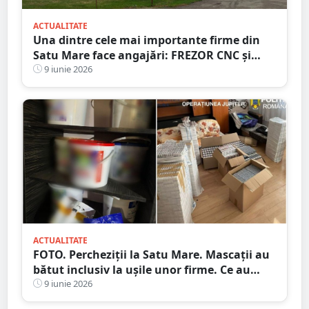
ACTUALITATE
Una dintre cele mai importante firme din
Satu Mare face angajări: FREZOR CNC și
RECTIFICATOR. Salarii atractive, premii și
9 iunie 2026
masă caldă
ACTUALITATE
FOTO. Percheziții la Satu Mare. Mascații au
bătut inclusiv la ușile unor firme. Ce au
descoperit polițiștii
9 iunie 2026