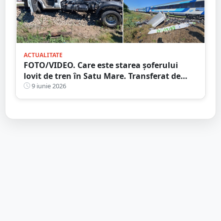
ACTUALITATE
FOTO/VIDEO. Care este starea șoferului
lovit de tren în Satu Mare. Transferat de
urgență la Baia Mare
9 iunie 2026