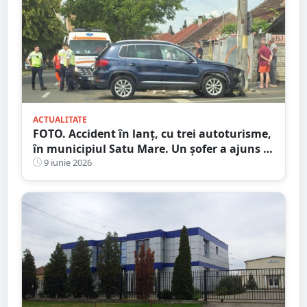
ACTUALITATE
FOTO. Accident în lanț, cu trei autoturisme,
în municipiul Satu Mare. Un șofer a ajuns la
Urgență
9 iunie 2026