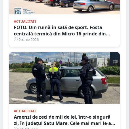
ACTUALITATE
FOTO. Din ruină în sală de sport. Fosta
centrală termică din Micro 16 prinde din
nou viață
9 iunie 2026
ACTUALITATE
Amenzi de zeci de mii de lei, într-o singură
zi, în județul Satu Mare. Cele mai mari le-au
9 iunie 2026