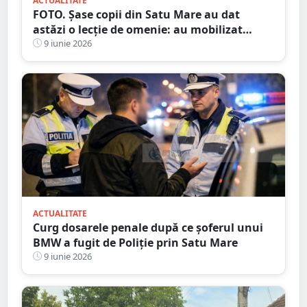
ACTUALITATE
FOTO. Șase copii din Satu Mare au dat
astăzi o lecție de omenie: au mobilizat
salvatorii pentru a salva un animal rănit
9 iunie 2026
din Someș
ACTUALITATE
Curg dosarele penale după ce șoferul unui
BMW a fugit de Poliție prin Satu Mare
9 iunie 2026