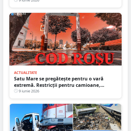
încasat șoferii
ACTUALITATE
Satu Mare se pregătește pentru o vară
extremă. Restricții pentru camioane,
puncte de prim ajutor și plan special pentru
9 iunie 2026
localitățile fără apă