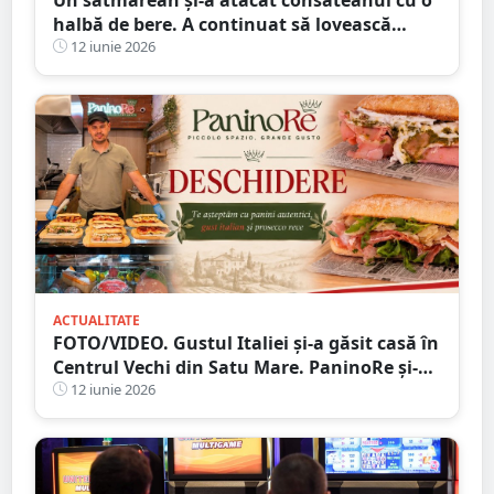
halbă de bere. A continuat să lovească
victima și după ce halba s-a spart
12 iunie 2026
ACTUALITATE
FOTO/VIDEO. Gustul Italiei și-a găsit casă în
Centrul Vechi din Satu Mare. PaninoRe și-a
deschis porțile
12 iunie 2026