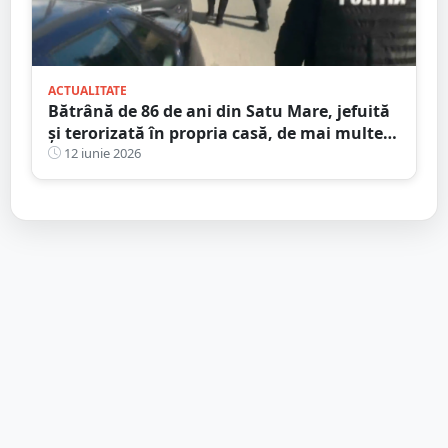
ACTUALITATE
Bătrână de 86 de ani din Satu Mare, jefuită
și terorizată în propria casă, de mai multe
ori. A murit înainte să i se facă dreptate
12 iunie 2026