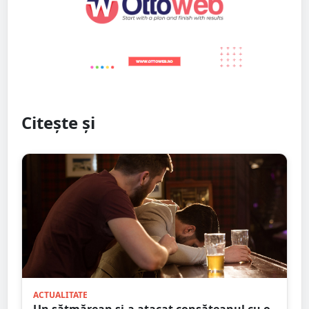
Citește și
ACTUALITATE
Un sătmărean și-a atacat consăteanul cu o