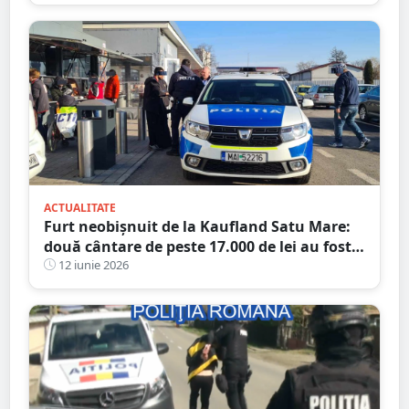
ACTUALITATE
Furt neobișnuit de la Kaufland Satu Mare:
două cântare de peste 17.000 de lei au fost
găsite după ce hoțul a încercat să le
12 iunie 2026
„activeze”