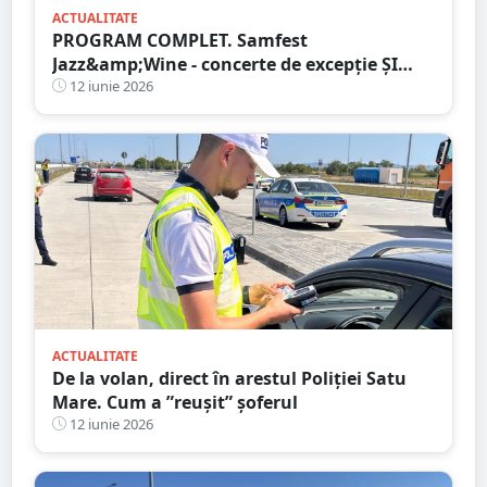
ACTUALITATE
PROGRAM COMPLET. Samfest
Jazz&amp;Wine - concerte de excepție ȘI
vinuri alese în inima municipiului Satu
12 iunie 2026
Mare
ACTUALITATE
De la volan, direct în arestul Poliției Satu
Mare. Cum a ”reușit” șoferul
12 iunie 2026