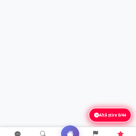
Altă știre
0/44