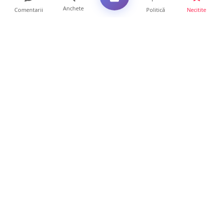
Anchete
Comentarii
Politică
Necitite
Ultimele articole
USR acuză: PSD face totul pentru ca
România să piardă miliar...
21 ore • Locale
Tot mai multe orașe reduc consumul de
energie electrică. Sat...
19 ore • Locale
ANCHETĂ | Directori de instituții din
subordinea Consiliului...
19 ore • Anchete
FOTO. Trei mașini de Poliție au înconjurat