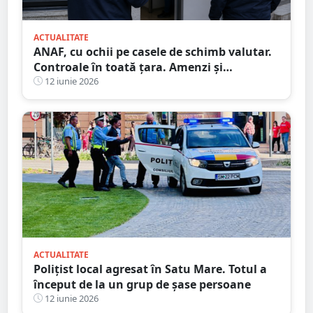
ACTUALITATE
ANAF, cu ochii pe casele de schimb valutar.
Controale în toată țara. Amenzi și
confiscări de peste 3,4 milioane de lei
12 iunie 2026
ACTUALITATE
Polițist local agresat în Satu Mare. Totul a
început de la un grup de șase persoane
12 iunie 2026