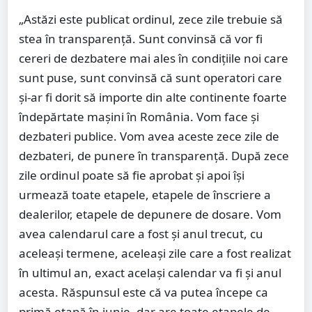
„Astăzi este publicat ordinul, zece zile trebuie să
stea în transparenţă. Sunt convinsă că vor fi
cereri de dezbatere mai ales în condiţiile noi care
sunt puse, sunt convinsă că sunt operatori care
şi-ar fi dorit să importe din alte continente foarte
îndepărtate maşini în România. Vom face şi
dezbateri publice. Vom avea aceste zece zile de
dezbateri, de punere în transparenţă. După zece
zile ordinul poate să fie aprobat şi apoi îşi
urmează toate etapele, etapele de înscriere a
dealerilor, etapele de depunere de dosare. Vom
avea calendarul care a fost şi anul trecut, cu
aceleaşi termene, aceleaşi zile care a fost realizat
în ultimul an, exact acelaşi calendar va fi şi anul
acesta. Răspunsul este că va putea începe ca
primă etapă în iunie, dar are toate etapele de