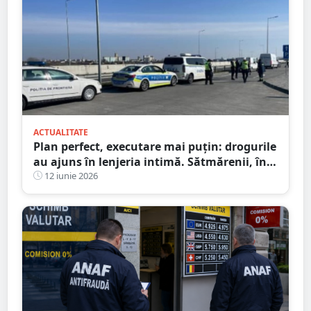
ACTUALITATE
Plan perfect, executare mai puțin: drogurile
au ajuns în lenjeria intimă. Sătmărenii, în
fața judecătorului
12 iunie 2026