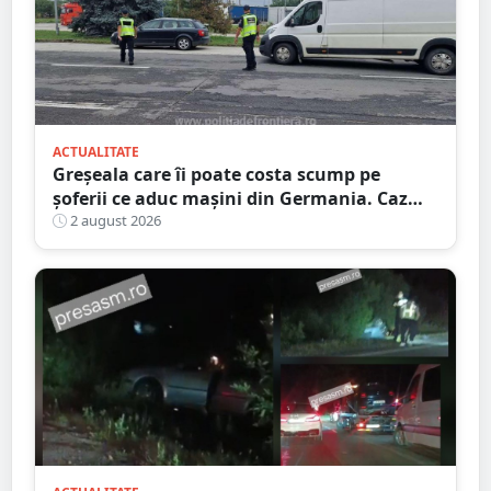
ACTUALITATE
Greșeala care îi poate costa scump pe
șoferii ce aduc mașini din Germania. Caz
descoperit în Satu Mare
2 august 2026