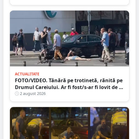
ACTUALITATE
FOTO/VIDEO. Tânără pe trotinetă, rănită pe
Drumul Careiului. Ar fi fost/s-ar fi lovit de o
mașină
2 august 2026