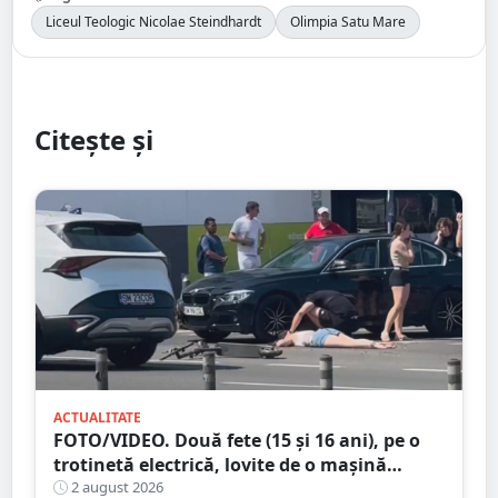
Liceul Teologic Nicolae Steindhardt
Olimpia Satu Mare
Citește și
ACTUALITATE
FOTO/VIDEO. Două fete (15 și 16 ani), pe o
trotinetă electrică, lovite de o mașină
trotinetă lângă mall-ul NEPI
2 august 2026