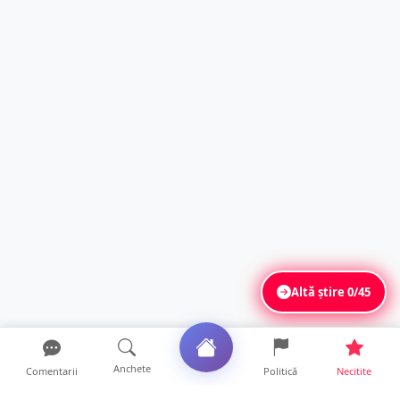
Altă știre
0/45
Anchete
Comentarii
Politică
Necitite