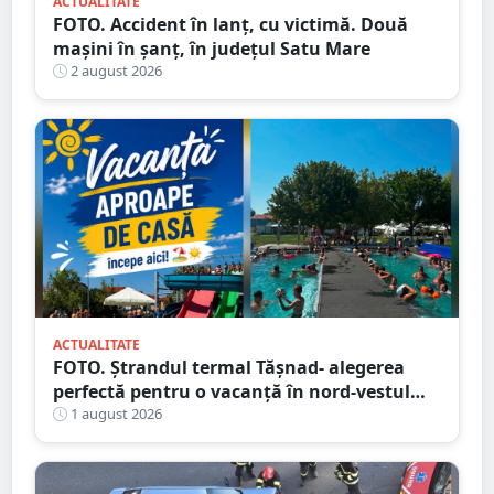
ACTUALITATE
FOTO. Accident în lanț, cu victimă. Două
mașini în șanț, în județul Satu Mare
2 august 2026
ACTUALITATE
FOTO. Ștrandul termal Tășnad- alegerea
perfectă pentru o vacanță în nord-vestul
României
1 august 2026