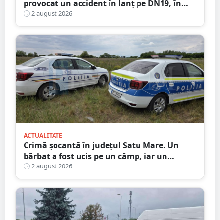
provocat un accident în lanț pe DN19, în
județul Satu Mare
2 august 2026
ACTUALITATE
Crimă șocantă în județul Satu Mare. Un
bărbat a fost ucis pe un câmp, iar un
adolescent este în custodia poliției
2 august 2026