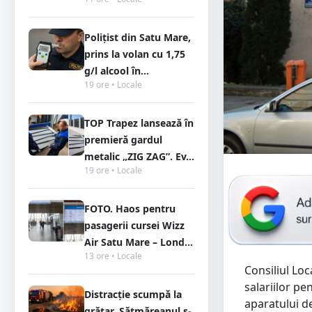
Polițist din Satu Mare,
prins la volan cu 1,75
g/l alcool în...
19 ore • Locale
TOP Trapez lansează în
premieră gardul
metalic „ZIG ZAG”. Ev...
19 ore • Locale
FOTO. Haos pentru
pasagerii cursei Wizz
Air Satu Mare – Lond...
13 ore • Locale
Consiliul Loc
salariilor pe
Distracție scumpă la
aparatului de
grătar. Sătmăreanul s-