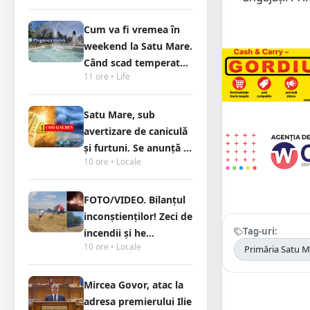
Cum va fi vremea în
weekend la Satu Mare.
Când scad temperat...
11 ore • Life
Satu Mare, sub
avertizare de caniculă
și furtuni. Se anunță ...
10 ore • Locale
FOTO/VIDEO. Bilanțul
inconștienților! Zeci de
Tag-uri:
incendii și he...
10 ore • Locale
Primăria Satu M
Mircea Govor, atac la
adresa premierului Ilie