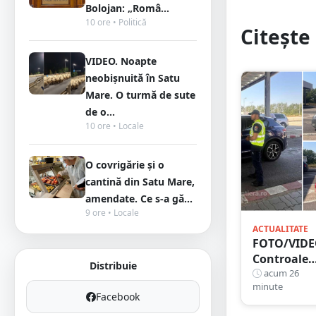
Bolojan: „Româ...
10 ore • Politică
Citește 
VIDEO. Noapte
neobișnuită în Satu
Mare. O turmă de sute
de o...
10 ore • Locale
O covrigărie și o
cantină din Satu Mare,
amendate. Ce s-a gă...
9 ore • Locale
ACTUALITATE
FOTO/VIDE
Controale
Distribuie
„reinstitui
acum 26
minute
temporar l
Facebook
frontiera c