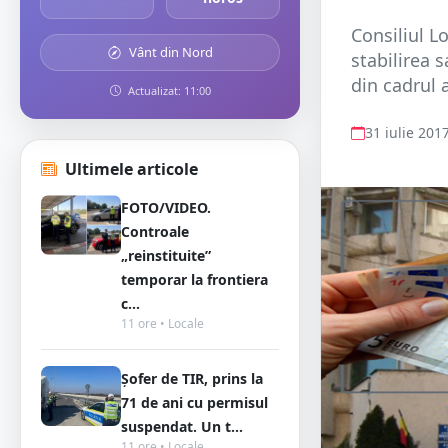
Consiliul L
Vânt din Nord
stabilirea s
din cadrul 
Actualizat: 11:00
31 iulie 201
Ultimele articole
FOTO/VIDEO.
Controale
„reinstituite”
temporar la frontiera
c...
11 ore • Locale
Șofer de TIR, prins la
71 de ani cu permisul
suspendat. Un t...
11 ore • Locale