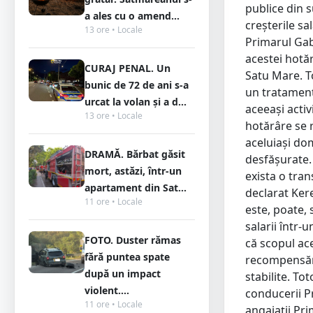
publice din s
a ales cu o amend...
creșterile sa
13 ore • Locale
Primarul Gab
acestei hotăr
CURAJ PENAL. Un
Satu Mare. To
bunic de 72 de ani s-a
un tratament 
urcat la volan și a d...
aceeași activ
13 ore • Locale
hotărâre se r
aceluiași dom
DRAMĂ. Bărbat găsit
desfășurate.
mort, astăzi, într-un
exista o tran
apartament din Sat...
declarat Ker
11 ore • Locale
este, poate, 
salarii într-
FOTO. Duster rămas
că scopul ace
fără puntea spate
recompensări
după un impact
stabilite. To
violent....
conducerii Pr
11 ore • Locale
angajații Pri