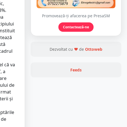
c,
 23%.
Promovează-ți afacerea pe PresaSM
ea
ipiului
Contactează-ne
nstituit
stează
stă
Dezvoltat cu
❤
de
Ottoweb
 cadrul
el că va
Feeds
, a
are
dului de
firmat
erii și
ptările
ă de