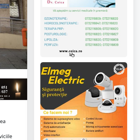
rea
iciile