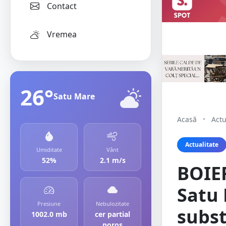
Contact
Vremea
26°
Satu Mare
Acasă
•
Actu
Actualitate
Umiditate
Vânt
52%
2.1 m/s
BOIER
Satu 
Presiune
Nebulozitate
subst
1002.0 mb
cer partial
noros