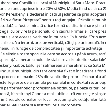
ubordinea Consiliului Local al Municipiului Satu Mare. Practi
lariale sunt cuprinse între 20% și 50%. Media fiind de circa
or Kereskenyi a declarat în cadrul ședinței că prin adoptar
âri s-a făcut ”dreptate” pentru toți angajații Primăriei munic
todată, a fost eliminată orice formă de discriminare și s-a i
egal cu privire la personalul din cadrul Primăriei, care pre
itate și are aceeași vechime în muncă și în funcție. “Prin ace
ealizează o ierarhizare, pe verticală, cât și pe orizontală, în
eniu, în funcție de complexitatea și importanța activității
 Se elimină toate sporurile care se acordau până acum, astf
sparență a mecanismului de stabilire a drepturilor salariale”
eskényi Gábor. Edilul șef sătmărean a mai afirmat că Satu M
singurul municipiu din țară care și-a fixat o încadrare a fon
un procent de maxim 25% din veniturile proprii. Primarul a a
stei legi este de a stimula personalul în contextul recunoașt
i performanțelor profesionale obținute, pe baza criteriilor
todată, Kereskenyi Gabor a mai subliniat că vor crește și aște
imăriei, ale consilierilor locali precum și ale cetățenilor faț
măriei Satu Mare și a instituțiilor subordonate.