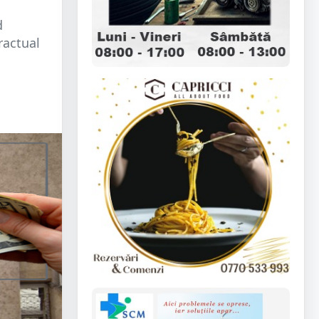
d
ractual