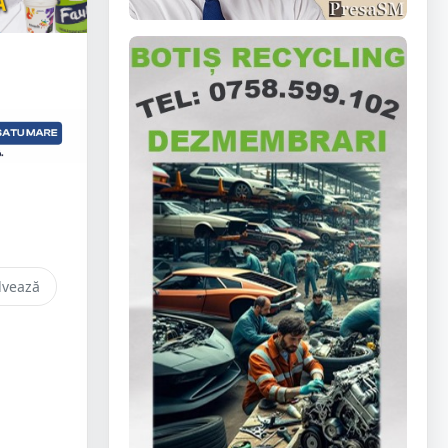
lvează