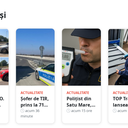
și
ACTUALITATE
ACTUALITATE
ACTUALI
O.
Șofer de TIR,
Polițist din
TOP Tr
prins la 71
Satu Mare,
lansea
te”
de ani cu
acum 36
prins la
acum 15 ore
premi
acum 
minute
a
permisul
volan cu
gardul
u
suspendat.
1,75 g/l
metali