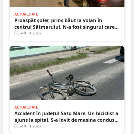
ACTUALITATE
Proaspăt șofer, prins băut la volan în
centrul Sătmarului. N-a fost singurul care a
călcat pe bec
24 iulie 2026
ACTUALITATE
Accident în județul Satu Mare. Un biciclist a
ajuns la spital. S-a lovit de mașina condusă
de un tânăr șofer
24 iulie 2026