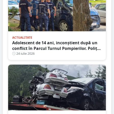
ACTUALITATE
Adolescent de 14 ani, inconștient după un
conflict în Parcul Turnul Pompierilor. Poliția
a deschis dosar penal
24 iulie 2026