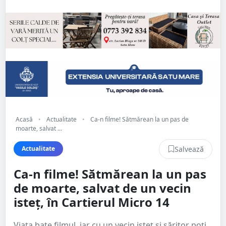
Acasă
•
Actualitate
•
Ca-n filme! Sătmărean la un pas de
moarte, salvat ...
Salvează
Actualitate
Ca-n filme! Sătmărean la un pas
de moarte, salvat de un vecin
isteț, în Cartierul Micro 14
Viața bate filmul, iar cu un vecin isteț și săritor poți