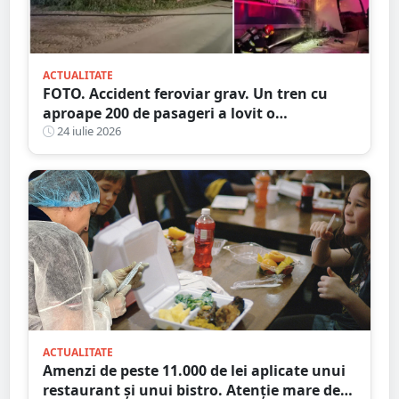
ACTUALITATE
FOTO. Accident feroviar grav. Un tren cu
aproape 200 de pasageri a lovit o
autocisternă, care a luat foc
24 iulie 2026
ACTUALITATE
Amenzi de peste 11.000 de lei aplicate unui
restaurant și unui bistro. Atenție mare de