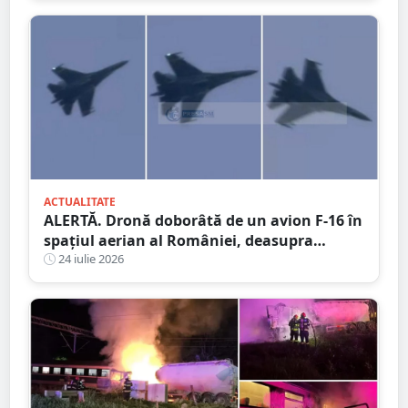
ACTUALITATE
ALERTĂ. Dronă doborâtă de un avion F-16 în
spațiul aerian al României, deasupra
județului Buzău
24 iulie 2026