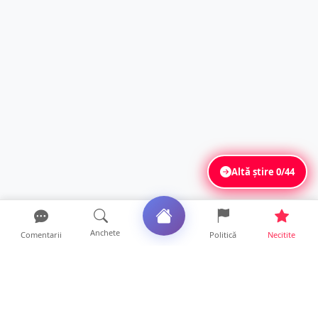
Altă știre
0/44
Anchete
Comentarii
Politică
Necitite
Ultimele articole
USR acuză: PSD face totul pentru ca