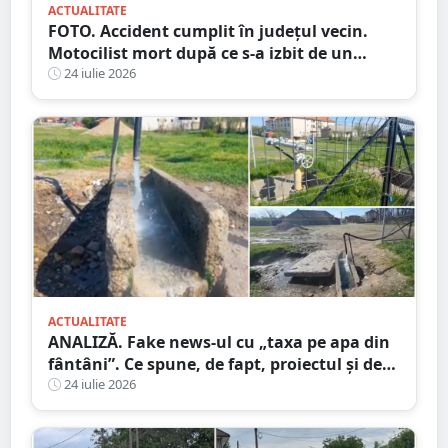
ACTUALITATE
FOTO. Accident cumplit în județul vecin.
Motocilist mort după ce s-a izbit de un
copac și un microbuz
24 iulie 2026
ACTUALITATE
ANALIZĂ. Fake news-ul cu „taxa pe apa din
fântâni”. Ce spune, de fapt, proiectul și de
unde a pornit dezinformarea
24 iulie 2026