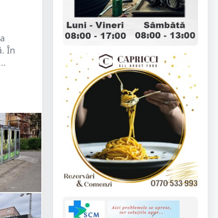
ea
. În
..