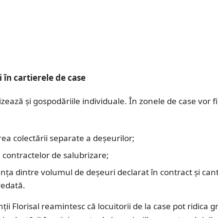
 în cartierele de case
ează și gospodăriile individuale. În zonele de case vor fi
ea colectării separate a deșeurilor;
 contractelor de salubrizare;
ța dintre volumul de deșeuri declarat în contract și can
redată.
ii Florisal reamintesc că locuitorii de la case pot ridica g