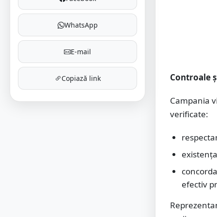
WhatsApp
E-mail
Controale și
Copiază link
Campania viz
verificate:
respectar
existența
concordan
efectiv p
Reprezentanț