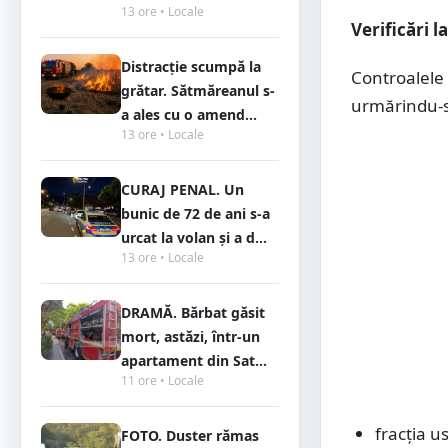
13 ore • Locale
Verificări 
Distracție scumpă la
Controalele 
grătar. Sătmăreanul s-
urmărindu-s
a ales cu o amend...
13 ore • Locale
CURAJ PENAL. Un
bunic de 72 de ani s-a
urcat la volan și a d...
13 ore • Locale
DRAMĂ. Bărbat găsit
mort, astăzi, într-un
apartament din Sat...
11 ore • Locale
fracția us
FOTO. Duster rămas