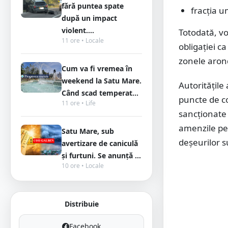
fără puntea spate
fracția u
după un impact
violent....
Totodată, vo
11 ore • Locale
obligației ca
zonele aron
Cum va fi vremea în
weekend la Satu Mare.
Autoritățile
Când scad temperat...
puncte de co
11 ore • Life
sancționate 
amenzile pe
Satu Mare, sub
deșeurilor s
avertizare de caniculă
și furtuni. Se anunță ...
10 ore • Locale
Distribuie
Facebook