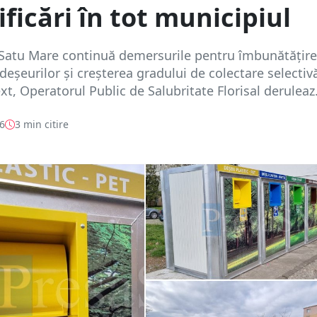
rificări în tot municipiul
 Satu Mare continuă demersurile pentru îmbunătățir
 deșeurilor și creșterea gradului de colectare selectivă
xt, Operatorul Public de Salubritate Florisal deruleaz.
26
3 min citire