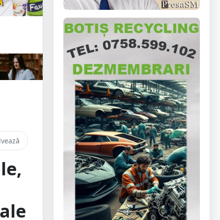
lvează
le,
ale