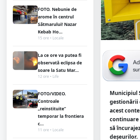
FOTO. Nebunie de
arome în centrul
Sătmarului! Nazar
Kebab Ho...
15 ore • Locale
La ce ore va putea fi
observată eclipsa de
soare la Satu Mar...
12 ore • Life
Municipiul
FOTO/VIDEO.
Controale
gestionării 
„reinstituite”
acest conte
temporar la frontiera
continuare 
c...
să încuraje
11 ore • Locale
deșeurilor.