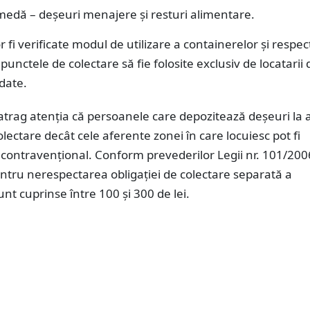
medă – deșeuri menajere și resturi alimentare.
r fi verificate modul de utilizare a containerelor și respe
 punctele de colectare să fie folosite exclusiv de locatarii 
date.
 atrag atenția că persoanele care depozitează deșeuri la a
lectare decât cele aferente zonei în care locuiesc pot fi
contravențional. Conform prevederilor Legii nr. 101/200
ntru nerespectarea obligației de colectare separată a
unt cuprinse între 100 și 300 de lei.