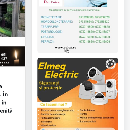
a
. În
 în
enită