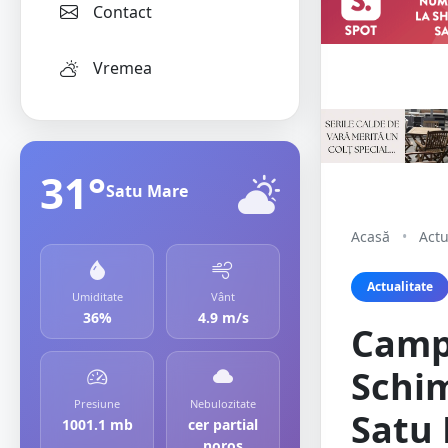
Contact
Vremea
31°
Satu Mare
Acasă
•
Actu
Actualitate
Umiditate
Vânt
36%
4.9 m/s
Campa
Schim
Presiune
Nebulozitate
Satu 
1001.1 mb
cer partial
noros