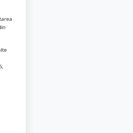
ctarea
din
lte
6,