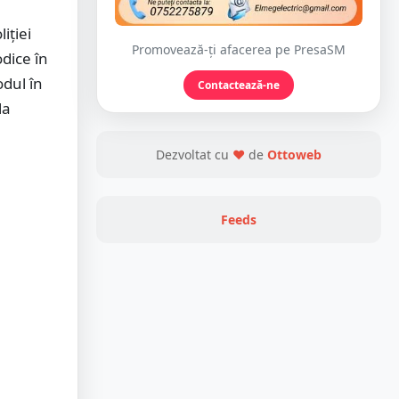
iției
Promovează-ți afacerea pe PresaSM
odice în
odul în
Contactează-ne
la
Dezvoltat cu
❤
de
Ottoweb
Feeds