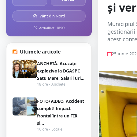
și ve
Vânt din Nord
Municipiul
Actualizat: 18:00
gestionării
acest conte
Ultimele articole
25 iunie 20
ANCHETĂ. Acuzații
explozive la DGASPC
Satu Mare! Salarii uri...
18 ore • Anchete
FOTO/VIDEO. Accident
cumplit! Impact
frontal între un TIR
și...
16 ore • Locale