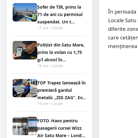
Șofer de TIR, prins la
În perioada 
71 de ani cu permisul
Locale Satu 
suspendat. Un t...
11 ore • Locale
diferite zon
care cetățen
Polițist din Satu Mare,
menținerea 
prins la volan cu 1,75
g/l alcool în...
19 ore • Locale
TOP Trapez lansează în
premieră gardul
metalic „ZIG ZAG”. Ev...
19 ore • Locale
FOTO. Haos pentru
pasagerii cursei Wizz
Air Satu Mare – Lond...