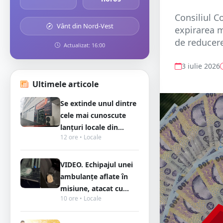
Consiliul C
Vânt din Nord-Vest
expirarea m
de reducere 
Actualizat: 16:00
3 iulie 2026
Ultimele articole
Se extinde unul dintre
cele mai cunoscute
lanțuri locale din...
12 ore • Locale
VIDEO. Echipajul unei
ambulanțe aflate în
misiune, atacat cu...
10 ore • Locale