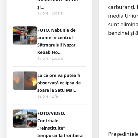
carburanți. 
și...
16 ore • Locale
media Uniun
sunt elimina
FOTO. Nebunie de
benzinei și 
arome în centrul
Sătmarului! Nazar
Kebab Ho...
15 ore • Locale
La ce ore va putea fi
observată eclipsa de
soare la Satu Mar...
12 ore • Life
FOTO/VIDEO.
Controale
„reinstituite”
Președintele
temporar la frontiera