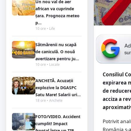
Un nou val de aer
african va cuprinde
țara. Prognoza meteo
p...
10 ore • Life
Sătmărenii nu scapă
de caniculă. O nouă
avertizare pentru ju...
10 ore • Locale
Consiliul C
ANCHETĂ. Acuzații
expirarea m
explozive la DGASPC
de reducere 
Satu Mare! Salarii uri...
acciza a rev
18 ore • Anchete
aproximativ
FOTO/VIDEO. Accident
Potrivit anal
cumplit! Impact
România s-a 
frontal între un TIR