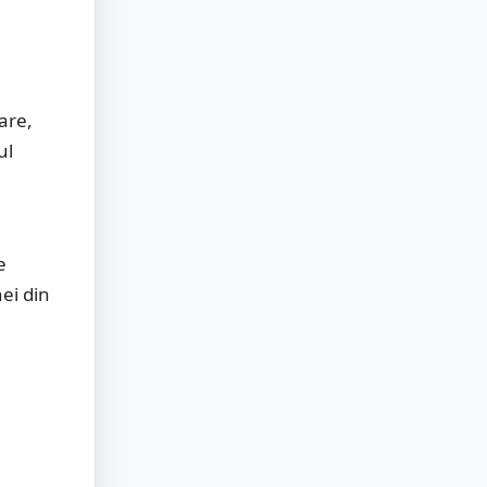
are,
ul
e
nei din