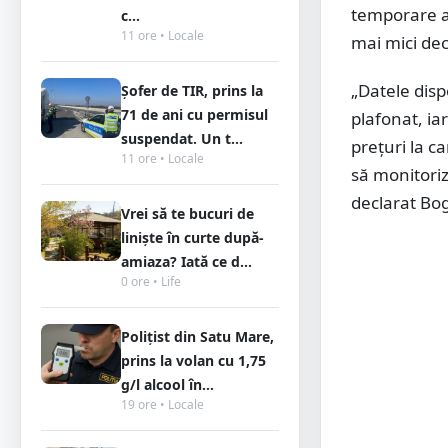
temporare ad
c...
11 ore • Locale
mai mici de
„Datele disp
Șofer de TIR, prins la
71 de ani cu permisul
plafonat, ia
suspendat. Un t...
prețuri la 
11 ore • Locale
să monitori
declarat Bog
Vrei să te bucuri de
liniște în curte după-
amiaza? Iată ce d...
0 ore • Life
Polițist din Satu Mare,
prins la volan cu 1,75
g/l alcool în...
19 ore • Locale