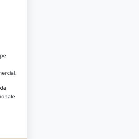
 pe
ercial.
ada
ționale