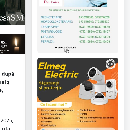
i după
al și
e,
e 2026,
ri la