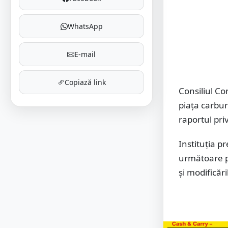
WhatsApp
E-mail
Copiază link
Consiliul Co
piața carbura
raportul pri
Instituția p
următoare pe
și modificări