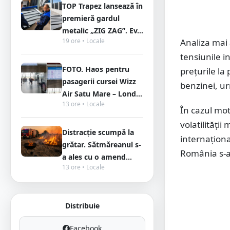
TOP Trapez lansează în
premieră gardul
metalic „ZIG ZAG”. Ev...
19 ore • Locale
Analiza mai 
tensiunile i
FOTO. Haos pentru
prețurile la
pasagerii cursei Wizz
benzinei, ur
Air Satu Mare – Lond...
13 ore • Locale
În cazul mot
volatilității
Distracție scumpă la
internaționa
grătar. Sătmăreanul s-
România s-a
a ales cu o amend...
13 ore • Locale
Distribuie
Facebook