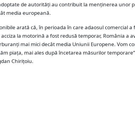
optate de autorități au contribuit la menținerea unor p
cât media europeană.
onibile arată că, în perioada în care adaosul comercial a 
r acciza la motorină a fost redusă temporar, România a a
carburanți mai mici decât media Uniunii Europene. Vom c
zăm piața, mai ales după încetarea măsurilor temporare”
dan Chirițoiu.