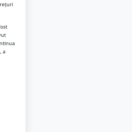
rețuri
fost
vut
ontinua
, a