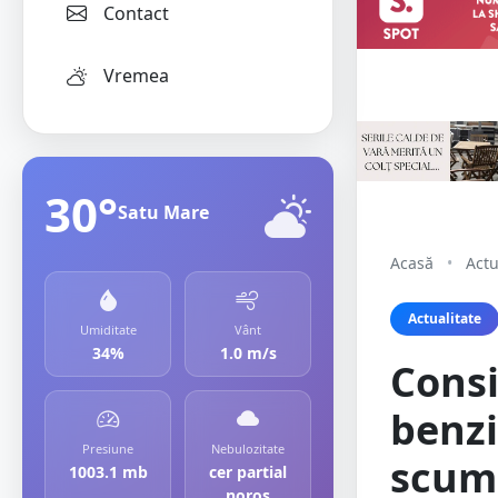
Contact
Vremea
30°
Satu Mare
Acasă
•
Actu
Actualitate
Umiditate
Vânt
34%
1.0 m/s
Consi
benzi
Presiune
Nebulozitate
scump
1003.1 mb
cer partial
noros