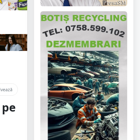
lvează
 pe