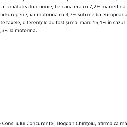
La jumătatea lunii iunie, benzina era cu 7,2% mai ieftină
ii Europene, iar motorina cu 3,7% sub media europeană
te taxele, diferențele au fost și mai mari: 15,1% în cazul
8,3% la motorină.
 Consiliului Concurenței, Bogdan Chirițoiu, afirmă că mă