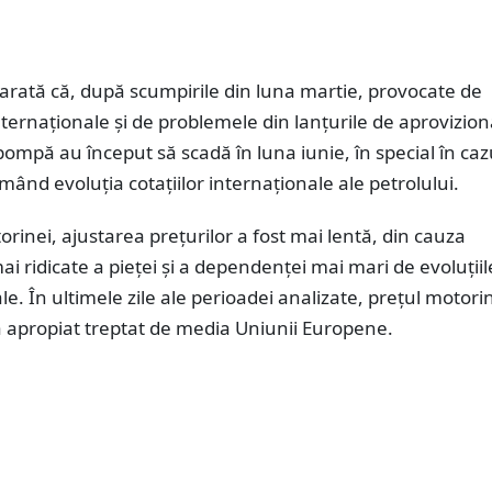
arată că, după scumpirile din luna martie, provocate de
nternaționale și de problemele din lanțurile de aprovizion
 pompă au început să scadă în luna iunie, în special în caz
mând evoluția cotațiilor internaționale ale petrolului.
orinei, ajustarea prețurilor a fost mai lentă, din cauza
 mai ridicate a pieței și a dependenței mai mari de evoluțiil
le. În ultimele zile ale perioadei analizate, prețul motori
 apropiat treptat de media Uniunii Europene.