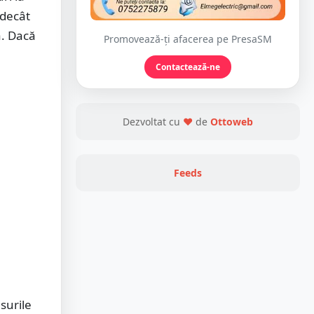
 decât
. Dacă
Promovează-ți afacerea pe PresaSM
Contactează-ne
Dezvoltat cu
❤
de
Ottoweb
Feeds
surile