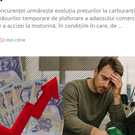
oncurenței urmărește evoluția prețurilor la carburanț
ăsurilor temporare de plafonare a adaosului comerci
a accizei la motorină, în condițiile în care, de ...
2 min citire