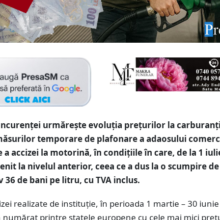
oncurenței urmărește evoluția prețurilor la carburanț
ăsurilor temporare de plafonare a adaosului comerci
a accizei la motorină, în condițiile în care, de la 1 iuli
enit la nivelul anterior, ceea ce a dus la o scumpire de
 36 de bani pe litru, cu TVA inclus.
izei realizate de instituție, în perioada 1 martie – 30 iuni
numărat printre statele europene cu cele mai mici prețu