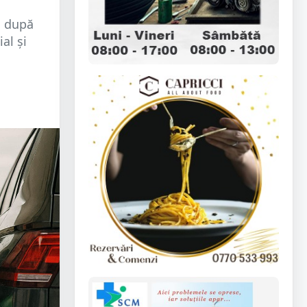
i după
al și