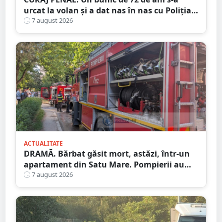
urcat la volan și a dat nas în nas cu Poliția
Satu Mare
7 august 2026
ACTUALITATE
DRAMĂ. Bărbat găsit mort, astăzi, într-un
apartament din Satu Mare. Pompierii au
spart ușa
7 august 2026