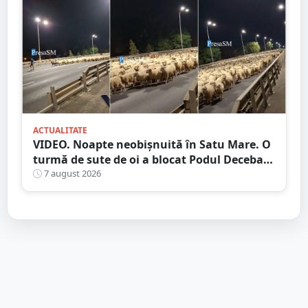
ACTUALITATE
VIDEO. Noapte neobișnuită în Satu Mare. O
turmă de sute de oi a blocat Podul Decebal.
Gest de apreciat al ciobanului
7 august 2026