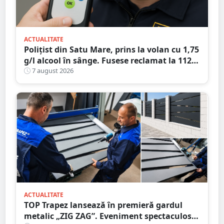
ACTUALITATE
Polițist din Satu Mare, prins la volan cu 1,75
g/l alcool în sânge. Fusese reclamat la 112
că circula pe contrasens
7 august 2026
ACTUALITATE
TOP Trapez lansează în premieră gardul
metalic „ZIG ZAG”. Eveniment spectaculos