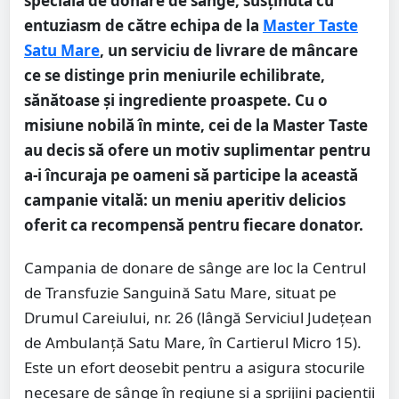
specială de donare de sânge, susținută cu
entuziasm de către echipa de la
Master Taste
Satu Mare
, un serviciu de livrare de mâncare
ce se distinge prin meniurile echilibrate,
sănătoase și ingrediente proaspete. Cu o
misiune nobilă în minte, cei de la Master Taste
au decis să ofere un motiv suplimentar pentru
a-i încuraja pe oameni să participe la această
campanie vitală: un meniu aperitiv delicios
oferit ca recompensă pentru fiecare donator.
Campania de donare de sânge are loc la Centrul
de Transfuzie Sanguină Satu Mare, situat pe
Drumul Careiului, nr. 26 (lângă Serviciul Județean
de Ambulanță Satu Mare, în Cartierul Micro 15).
Este un efort deosebit pentru a asigura stocurile
necesare de sânge în regiune și a sprijini pacienții