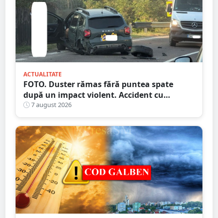
ACTUALITATE
FOTO. Duster rămas fără puntea spate
după un impact violent. Accident cu
implicarea unei mașini din Satu Mare
7 august 2026