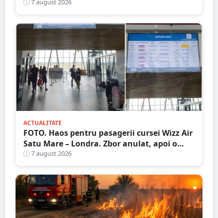
în Grădina Romei
7 august 2026
ACTUALITATE
FOTO. Haos pentru pasagerii cursei Wizz Air
Satu Mare – Londra. Zbor anulat, apoi o
nouă întârziere. Fără explicații clare
7 august 2026