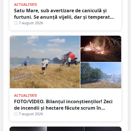
ACTUALITATE
Satu Mare, sub avertizare de caniculă și
furtuni. Se anunță vijelii, dar și temperaturi
ridicate. Avertizarea ANM
7 august 2026
ACTUALITATE
FOTO/VIDEO. Bilanțul inconștienților! Zeci
de incendii și hectare făcute scrum în
județul Satu Mare
7 august 2026