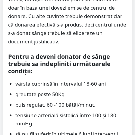
doar în baza unei dovezi emise de centrul de
donare. Cu alte cuvinte trebuie demonstrat clar
că donarea efectivă s-a produs, deci centrul unde
s-a donat sânge trebuie să elibereze un
document justificativ.
Pentru a deveni donator de sânge
trebuie sa indepliniti următoarele
condiţii:
vârsta cuprinsă în intervalul 18-60 ani
greutate peste 50Kg
puls regulat, 60 -100 bătăi/minut.
tensiune arterială sistolică între 100 şi 180
mmHg
să nu fii suferit în ultimele 6 luni intervenţii