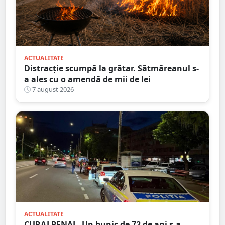
ACTUALITATE
Distracție scumpă la grătar. Sătmăreanul s-
a ales cu o amendă de mii de lei
7 august 2026
ACTUALITATE
CURAJ PENAL. Un bunic de 72 de ani s-a