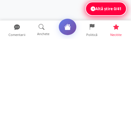
Altă știre
0/41
Anchete
Comentarii
Politică
Necitite
Ultimele articole
ANCHETĂ. Acuzații explozive la DGASPC
Satu Mare! Salarii uri...
18 ore • Anchete
FOTO/VIDEO. Accident cumplit! Impact
frontal între un TIR și...
16 ore • Locale
FOTO. Nebunie de arome în centrul