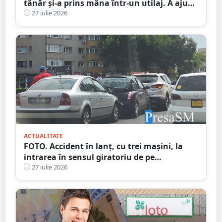
tânăr și-a prins mâna într-un utilaj. A ajuns
la spital
27 iulie 2026
ACTUALITATE
FOTO. Accident în lanț, cu trei mașini, la
intrarea în sensul giratoriu de pe
bulevardul Lucian Blaga - Micro 17
27 iulie 2026