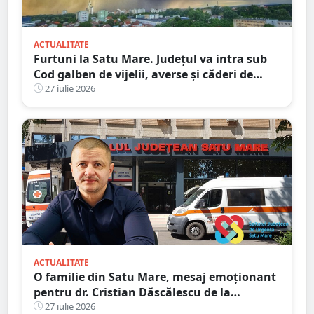
ACTUALITATE
Furtuni la Satu Mare. Județul va intra sub
Cod galben de vijelii, averse și căderi de
grindină
27 iulie 2026
ACTUALITATE
O familie din Satu Mare, mesaj emoționant
pentru dr. Cristian Dăscălescu de la
Spitalului Județean
27 iulie 2026