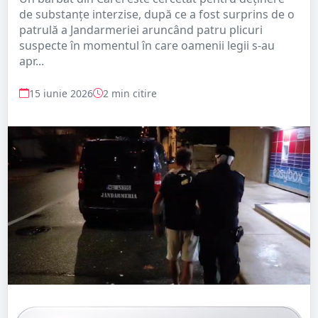
de substanțe interzise, după ce a fost surprins de o
patrulă a Jandarmeriei aruncând patru plicuri
suspecte în momentul în care oamenii legii s-au
apr...
15 iunie 2026
2 min citire