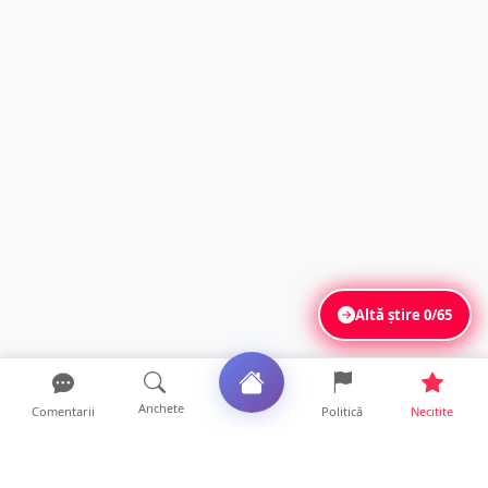
Altă știre
0/65
Anchete
Comentarii
Politică
Necitite