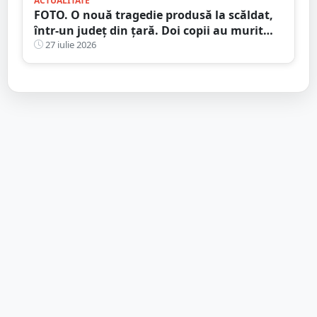
ACTUALITATE
FOTO. O nouă tragedie produsă la scăldat,
într-un județ din țară. Doi copii au murit
încercând să își salveze sora
27 iulie 2026