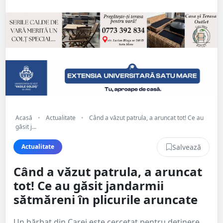
Acasă
•
Actualitate
•
Când a văzut patrula, a aruncat tot! Ce au
găsit j...
Salvează
Actualitate
Când a văzut patrula, a aruncat
tot! Ce au găsit jandarmii
sătmăreni în plicurile aruncate
Un bărbat din Carei este cercetat pentru deținere