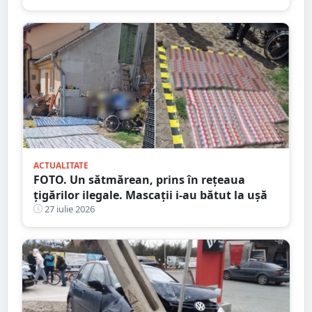
ACTUALITATE
FOTO. Un sătmărean, prins în rețeaua
țigărilor ilegale. Mascații i-au bătut la ușă
27 iulie 2026