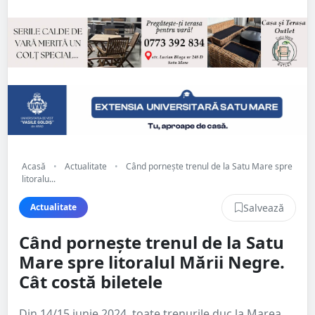
Acasă
•
Actualitate
•
Când pornește trenul de la Satu Mare spre
litoralu...
Salvează
Actualitate
Când pornește trenul de la Satu
Mare spre litoralul Mării Negre.
Cât costă biletele
Din 14/15 iunie 2024, toate trenurile duc la Marea