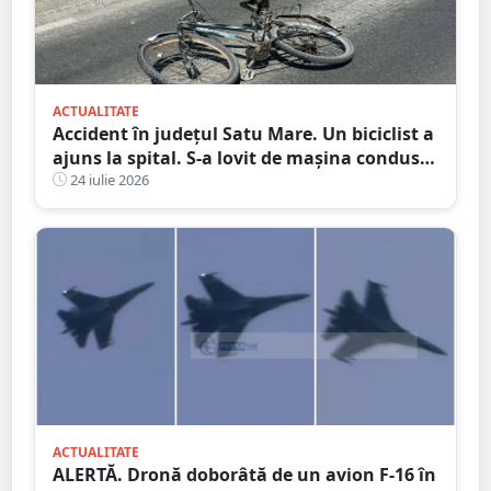
ACTUALITATE
Accident în județul Satu Mare. Un biciclist a
ajuns la spital. S-a lovit de mașina condusă
de un tânăr șofer
24 iulie 2026
ACTUALITATE
ALERTĂ. Dronă doborâtă de un avion F-16 în