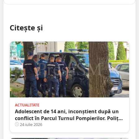
Citește și
ACTUALITATE
Adolescent de 14 ani, inconștient după un
conflict în Parcul Turnul Pompierilor. Poliția
a deschis dosar penal
24 iulie 2026