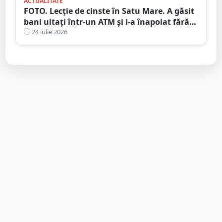
ACTUALITATE
FOTO. Lecție de cinste în Satu Mare. A găsit
bani uitați într-un ATM și i-a înapoiat fără
să stea pe gânduri
24 iulie 2026