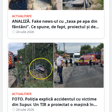
ACTUALITATE
ANALIZĂ. Fake news-ul cu „taxa pe apa din
fântâni”. Ce spune, de fapt, proiectul și de
unde a pornit dezinformarea
24 iulie 2026
ACTUALITATE
FOTO. Poliția explică accidentul cu victime
din Supur. Un TIR a proiectat o mașină în
șanț
24 iulie 2026