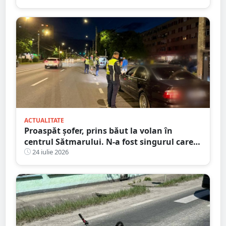
ACTUALITATE
Proaspăt șofer, prins băut la volan în
centrul Sătmarului. N-a fost singurul care a
călcat pe bec
24 iulie 2026