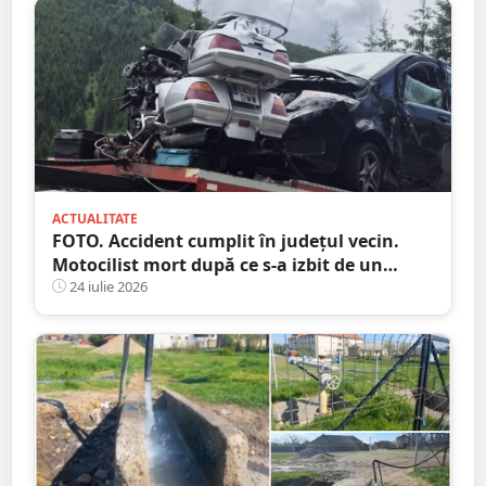
ACTUALITATE
FOTO. Accident cumplit în județul vecin.
Motocilist mort după ce s-a izbit de un
copac și un microbuz
24 iulie 2026