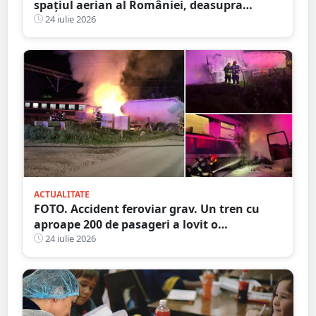
spațiul aerian al României, deasupra
județului Buzău
24 iulie 2026
ACTUALITATE
FOTO. Accident feroviar grav. Un tren cu
aproape 200 de pasageri a lovit o
autocisternă, care a luat foc
24 iulie 2026