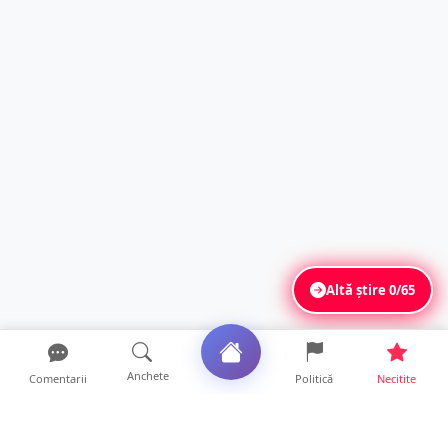
Altă știre
0/65
Anchete
Comentarii
Politică
Necitite