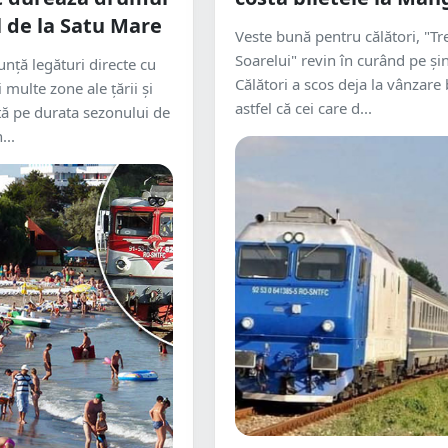
l de la Satu Mare
Veste bună pentru călători, "Tr
Soarelui" revin în curând pe și
unţă legături directe cu
Călători a scos deja la vânzare b
i multe zone ale ţării şi
astfel că cei care d...
tă pe durata sezonului de
...