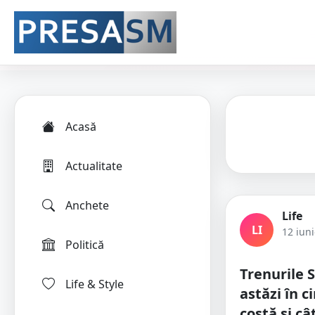
Acasă
Actualitate
Anchete
Life
LI
12 iun
Politică
Trenurile S
Life & Style
astăzi în c
costă și c