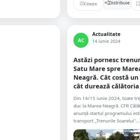
Distribuie
Citește
Actualitate
AC
14 iunie 2024
Astăzi pornesc trenur
Satu Mare spre Mare
Neagră. Cât costă un b
cât durează călătoria
Din 14/15 iunie 2024, toate tre
duc la Marea Neagră. CFR Călăt
anunță startul programului est
transport „Trenurile Soarelui”...