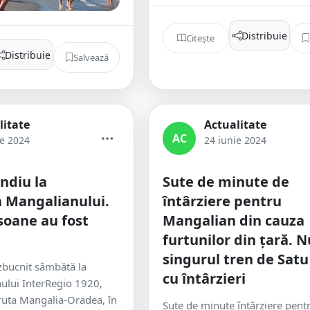
Distribuie
Citește
Distribuie
Salvează
litate
Actualitate
AC
ie 2024
24 iunie 2024
ndiu la
Sute de minute de
 Mangalianului.
întârziere pentru
soane au fost
Mangalian din cauza
furtunilor din țară. N
singurul tren de Sat
zbucnit sâmbătă la
cu întârzieri
ului InterRegio 1920,
 ruta Mangalia-Oradea, în
Sute de minute întârziere pent