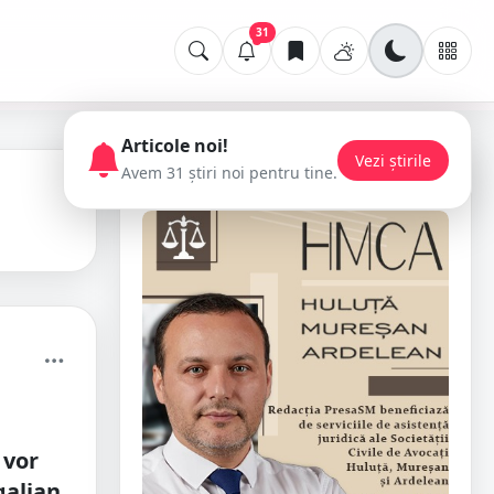
31
Articole noi!
Vezi știrile
Avem 31 știri noi pentru tine.
📢 Publicitate
 vor
galian