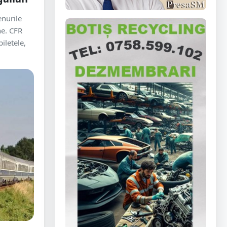
enurile
ne. CFR
iletele,