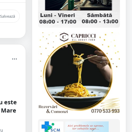
Salvează
u este
u Mare
ru