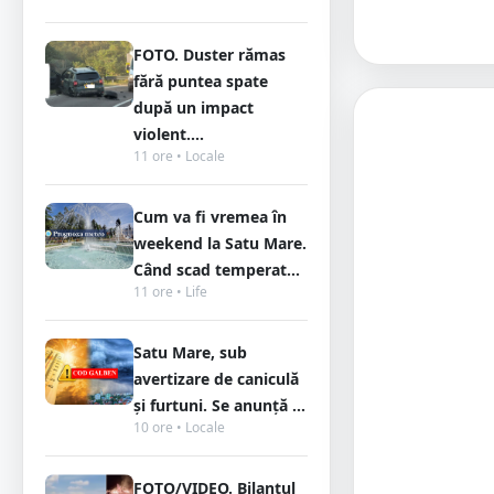
FOTO. Duster rămas
fără puntea spate
după un impact
violent....
11 ore • Locale
Cum va fi vremea în
weekend la Satu Mare.
Când scad temperat...
11 ore • Life
Satu Mare, sub
avertizare de caniculă
și furtuni. Se anunță ...
10 ore • Locale
FOTO/VIDEO. Bilanțul