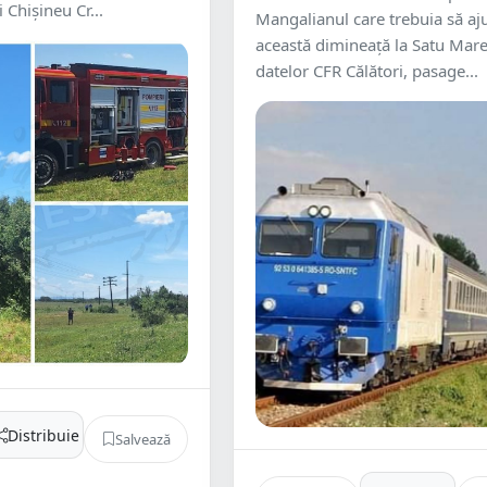
 Chişineu Cr...
Mangalianul care trebuia să aj
această dimineață la Satu Mare.
datelor CFR Călători, pasage...
Distribuie
Salvează