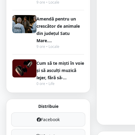
9 ore • Locale
Amendă pentru un
crescător de animale
din județul Satu
Mare....
9 ore • Locale
Cum să te miști în voie
și să asculți muzică
lejer, fără să-...
0 ore • Life
Distribuie
Facebook