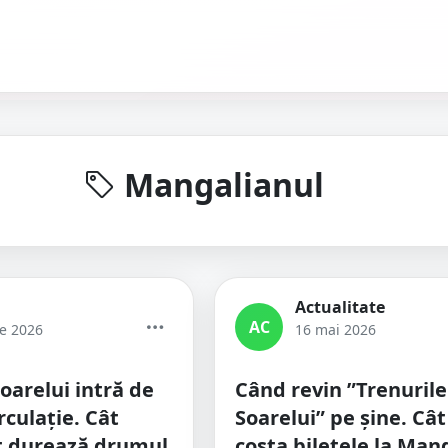
Mangalianul
Actualitate
AC
ie 2026
16 mai 2026
oarelui intră de
Când revin ”Trenurile
irculație. Cât
Soarelui” pe şine. Cât
ât durează drumul
costa biletele la Man