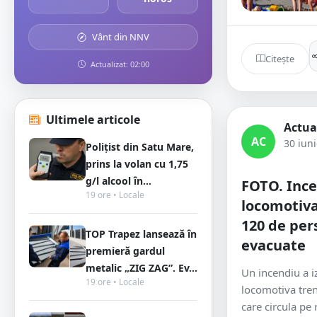
Vânt din NNV
Citește
Actualizat: 02:00
Ultimele articole
Actua
AC
30 iun
Polițist din Satu Mare,
prins la volan cu 1,75
g/l alcool în...
FOTO. Ince
19 ore • Locale
locomotiva
120 de per
TOP Trapez lansează în
evacuate
premieră gardul
metalic „ZIG ZAG”. Ev...
Un incendiu a i
19 ore • Locale
locomotiva tren
care circula pe