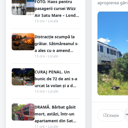
FOTO. Haos pentru
apropierea gării
pasagerii cursei Wizz
Air Satu Mare – Lond...
13 ore • Locale
Distracție scumpă la
grătar. Sătmăreanul s-
a ales cu o amend...
13 ore • Locale
CURAJ PENAL. Un
bunic de 72 de ani s-a
urcat la volan și a d...
13 ore • Locale
DRAMĂ. Bărbat găsit
mort, astăzi, într-un
Citește
apartament din Sat...
11 ore • Locale