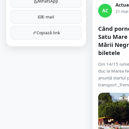
WhatsApp
Actua
AC
21 mai
E-mail
Când porne
Copiază link
Satu Mare 
Mării Negr
biletele
Din 14/15 iunie
duc la Marea Ne
anunță startul 
transport „Trenu