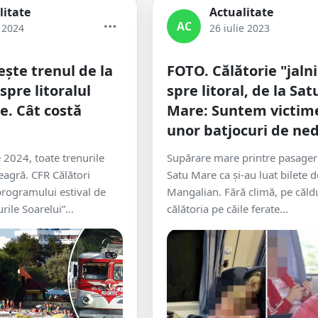
litate
Actualitate
AC
 2024
26 iulie 2023
ște trenul de la
FOTO. Călătorie "jaln
spre litoralul
spre litoral, de la Sat
e. Cât costă
Mare: Suntem victim
unor batjocuri de ned
 2024, toate trenurile
Supărare mare printre pasageri
agră. CFR Călători
Satu Mare ca și-au luat bilete d
programului estival de
Mangalian. Fără climă, pe căld
rile Soarelui”...
călătoria pe căile ferate...