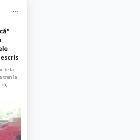
ică"
u
ele
escris
i de la
e tren la
ură,