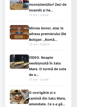
inconștienților! Zeci de
incendii și he...
10 ore • Locale
Mircea Govor, atac la
adresa premierului Ilie
Bolojan: „Româ...
10 ore • Politică
VIDEO. Noapte
neobișnuită în Satu
Mare. O turmă de sute
de o...
10 ore • Locale
O covrigărie și o
cantină din Satu Mare,
amendate. Ce s-a gă...