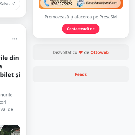
Salvează
Promovează-ți afacerea pe PresaSM
Contactează-ne
Dezvoltat cu
❤
de
Ottoweb
ile din
a
ilet și
Feeds
nurile
ori
ival de