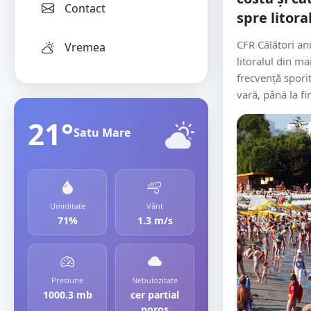
Contact
spre litora
CFR Călători an
Vremea
litoralul din ma
frecvenţă spori
vară, până la fin
21°
Satu Mare
Umiditate
Vânt
71%
1.3 m/s
Presiune
Nebulozitate
1000.3 mb
cer partial
noros