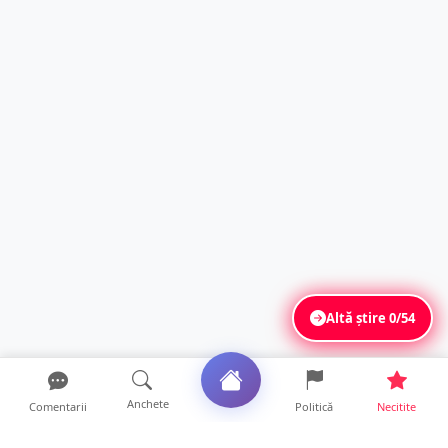
Altă știre
0/54
Anchete
Comentarii
Politică
Necitite