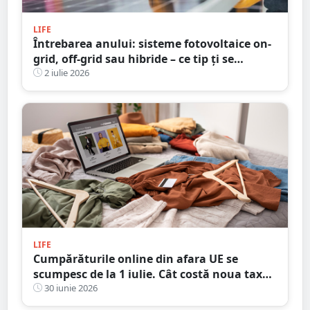
LIFE
Întrebarea anului: sisteme fotovoltaice on-
grid, off-grid sau hibride – ce tip ți se
potrivește cel mai bine?
2 iulie 2026
LIFE
Cumpărăturile online din afara UE se
scumpesc de la 1 iulie. Cât costă noua taxă
pentru fiecare articol din colet
30 iunie 2026