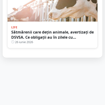
LIFE
Sătmărenii care dețin animale, avertizați de
DSVSA. Ce obligații au în zilele cu
temperaturi extreme
26 iunie 2026