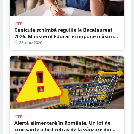
LIFE
Canicula schimbă regulile la Bacalaureat
2026. Ministerul Educației impune măsuri
speciale
28 iunie 2026
LIFE
Alertă alimentară în România. Un lot de
croissante a fost retras de la vânzare din