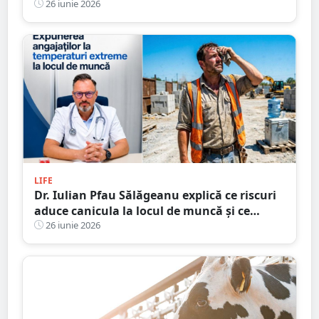
Lidl și Kaufland
26 iunie 2026
LIFE
Dr. Iulian Pfau Sălăgeanu explică ce riscuri
aduce canicula la locul de muncă și ce
obligații au angajatorii. Cum ne putem
26 iunie 2026
proteja și ajuta colegii