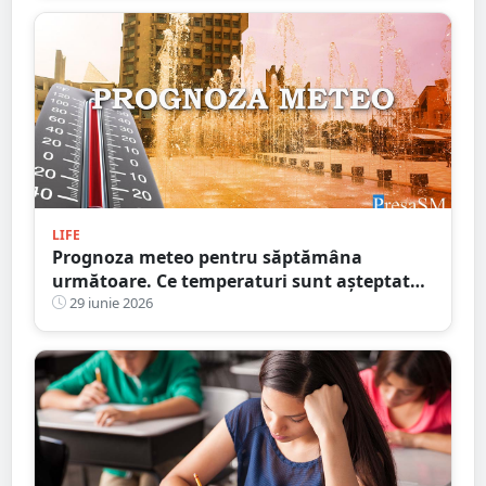
LIFE
Prognoza meteo pentru săptămâna
următoare. Ce temperaturi sunt așteptate
la Satu Mare
29 iunie 2026