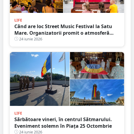
LIFE
Când are loc Street Music Festival la Satu
Mare. Organizatorii promit o atmosferă
vibrantă și plină de energie
24 iunie 2026
LIFE
Sărbătoare vineri, în centrul Sătmarului.
Eveniment solemn în Piața 25 Octombrie
24 iunie 2026