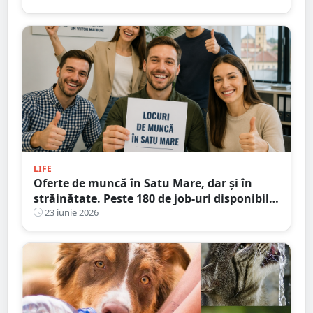
LIFE
Oferte de muncă în Satu Mare, dar și în
străinătate. Peste 180 de job-uri disponibile
la noi în județ
23 iunie 2026