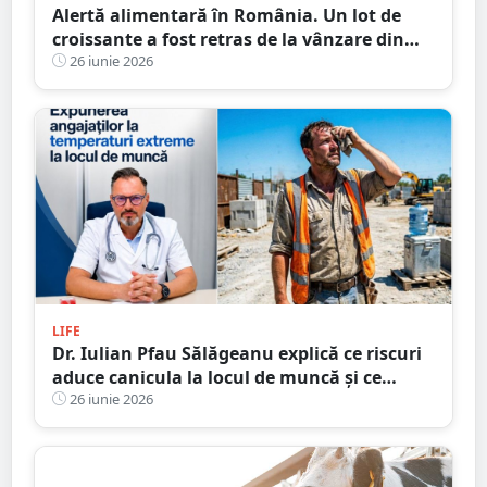
Alertă alimentară în România. Un lot de
croissante a fost retras de la vânzare din
Lidl și Kaufland
26 iunie 2026
LIFE
Dr. Iulian Pfau Sălăgeanu explică ce riscuri
aduce canicula la locul de muncă și ce
obligații au angajatorii. Cum ne putem
26 iunie 2026
proteja și ajuta colegii