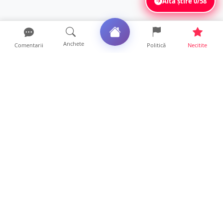
Altă știre
0/58
Anchete
Comentarii
Politică
Necitite
Ultimele articole
FOTO/VIDEO. Accident cumplit! Impact
frontal între un TIR și...
16 ore • Locale
FOTO. Nebunie de arome în centrul
Sătmarului! Nazar Kebab Ho...
15 ore • Locale
La ce ore va putea fi observată eclipsa de
soare la Satu Mar...
12 ore • Life