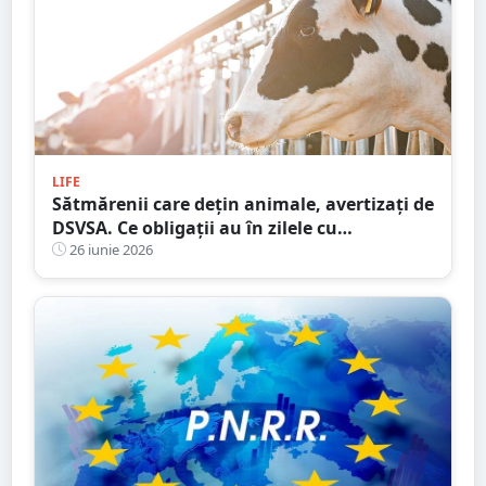
LIFE
Sătmărenii care dețin animale, avertizați de
DSVSA. Ce obligații au în zilele cu
temperaturi extreme
26 iunie 2026