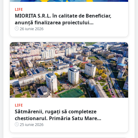
LIFE
MIORITA S.R.L. în calitate de Beneficiar,
anunță finalizarea proiectului
„DIGITALIZAREA SOCIETATII MIORITA SRL”
26 iunie 2026
LIFE
Sătmărenii, rugați să completeze
chestionarul. Primăria Satu Mare
pregătește noul Plan Urbanistic General
25 iunie 2026