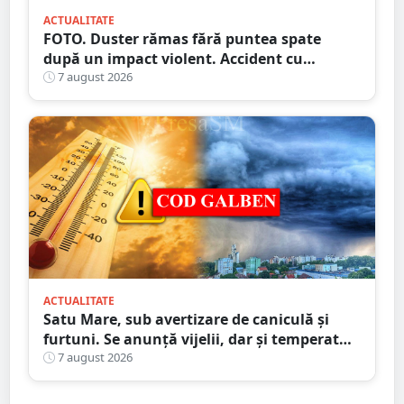
ACTUALITATE
FOTO. Duster rămas fără puntea spate
după un impact violent. Accident cu
implicarea unei mașini din Satu Mare
7 august 2026
ACTUALITATE
Satu Mare, sub avertizare de caniculă și
furtuni. Se anunță vijelii, dar și temperaturi
ridicate. Avertizarea ANM
7 august 2026