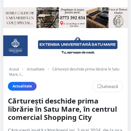
Acasă
•
Actualitate
•
Cărturești deschide prima librărie în Satu
Mare, î...
Salvează
Actualitate
Cărturești deschide prima
librărie în Satu Mare, în centrul
comercial Shopping City
Cărturești invită sătmărenii joi, 2 mai 2024, de la ora