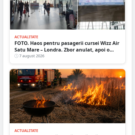
ACTUALITATE
FOTO. Haos pentru pasagerii cursei Wizz Air
Satu Mare – Londra. Zbor anulat, apoi o
nouă întârziere. Fără explicații clare
7 august 2026
ACTUALITATE