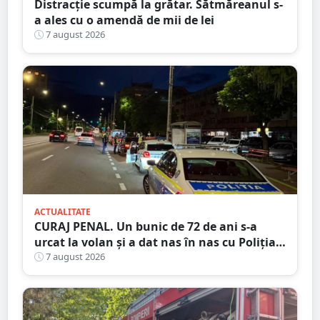
Distracție scumpă la grătar. Sătmăreanul s-
a ales cu o amendă de mii de lei
7 august 2026
ACTUALITATE
CURAJ PENAL. Un bunic de 72 de ani s-a
urcat la volan și a dat nas în nas cu Poliția
Satu Mare
7 august 2026