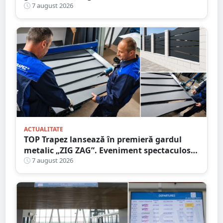
că circula pe contrasens
7 august 2026
ACTUALITATE
TOP Trapez lansează în premieră gardul
metalic „ZIG ZAG”. Eveniment spectaculos
în Grădina Romei
7 august 2026