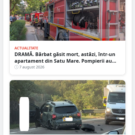
ACTUALITATE
DRAMĂ. Bărbat găsit mort, astăzi, într-un
apartament din Satu Mare. Pompierii au
spart ușa
7 august 2026