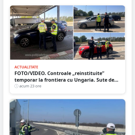
ACTUALITATE
FOTO/VIDEO. Controale „reinstituite”
temporar la frontiera cu Ungaria. Sute de
persoane și mașini, verificate în județul
acum 23 ore
Satu Mare