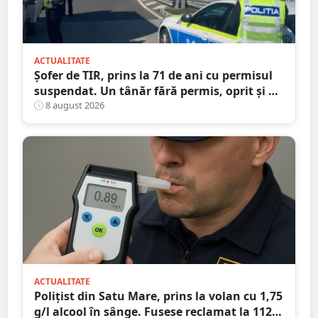
ACTUALITATE
Șofer de TIR, prins la 71 de ani cu permisul
suspendat. Un tânăr fără permis, oprit și el
la Petea
8 august 2026
ACTUALITATE
Polițist din Satu Mare, prins la volan cu 1,75
g/l alcool în sânge. Fusese reclamat la 112