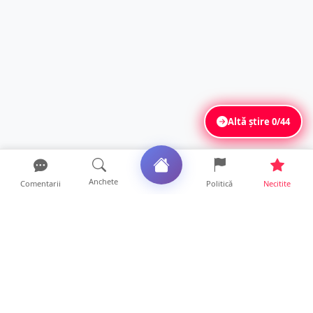
Altă știre
0/44
Anchete
Comentarii
Politică
Necitite
Ultimele articole
VIDEO. Echipajul unei ambulanțe aflate în
misiune, atacat cu...
10 ore • Locale