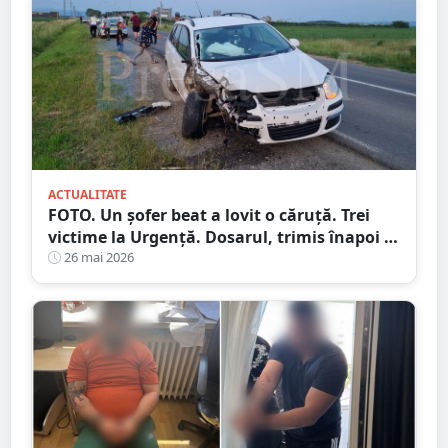
ACTUALITATE
FOTO. Un șofer beat a lovit o căruță. Trei
victime la Urgență. Dosarul, trimis înapoi la
Parchet
26 mai 2026