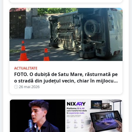
ACTUALITATE
FOTO. O dubiță de Satu Mare, răsturnată pe
o stradă din județul vecin, chiar în mijlocul
unei intersecții
26 mai 2026