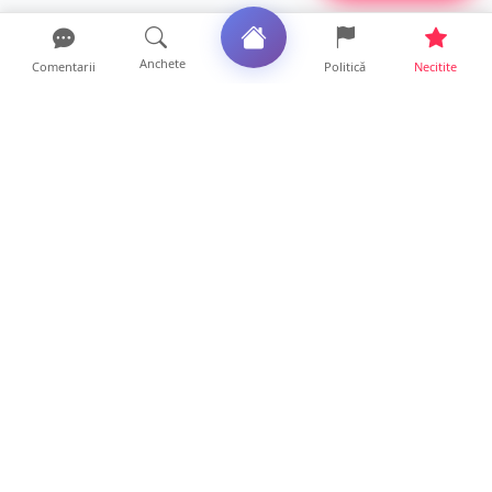
Anchete
Comentarii
Politică
Necitite
Ultimele articole
ANCHETĂ. Acuzații explozive la DGASPC
Satu Mare! Salarii uri...
18 ore • Anchete
FOTO/VIDEO. Accident cumplit! Impact
frontal între un TIR și...
16 ore • Locale
FOTO. Nebunie de arome în centrul
Sătmarului! Nazar Kebab Ho...
15 ore • Locale