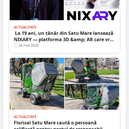
ACTUALITATE
La 19 ani, un tânăr din Satu Mare lansează
NIXARY — platforma 3D &amp; AR care vrea
să schimbe modul în care vedem realitatea
26 mai 2026
ACTUALITATE
Florisal Satu Mare caută o persoană