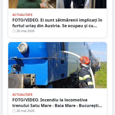
ACTUALITATE
FOTO/VIDEO. Ei sunt sătmărenii implicați în
furtul uriaș din Austria. Se ocupau și cu
trafic de droguri, spun procurorii
26 mai 2026
ACTUALITATE
FOTO/VIDEO. Incendiu la locomotiva
trenului Satu Mare - Baia Mare - București.
Au intervenit pompierii din județul vecin
26 mai 2026