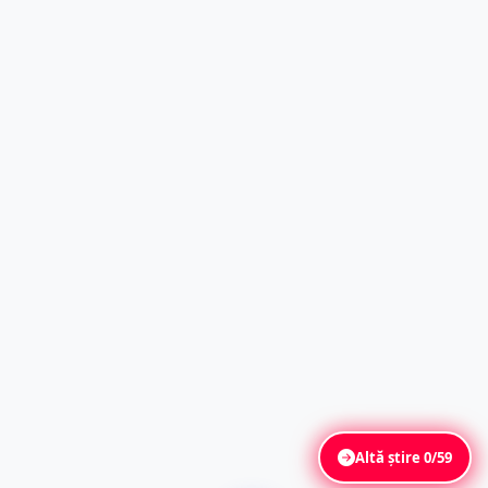
Altă știre
0/59