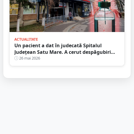
ACTUALITATE
Un pacient a dat în judecată Spitalul
Județean Satu Mare. A cerut despăgubiri
mari, dar a uitat un detaliu vital
26 mai 2026