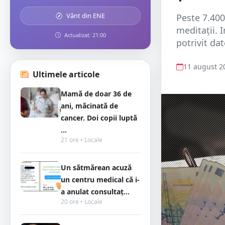
Vânt din ENE
Peste 7.400
meditaţii. I
Actualizat: 21:00
potrivit dat
11 august 2
Ultimele articole
Mamă de doar 36 de
ani, măcinată de
cancer. Doi copii luptă
...
21 ore • Locale
Un sătmărean acuză
un centru medical că i-
a anulat consultaț...
20 ore • Locale