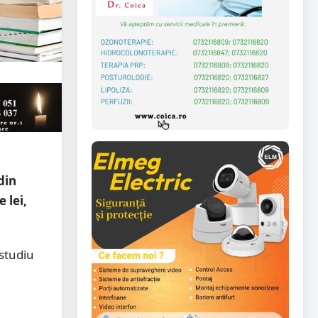
din
 lei,
 studiu