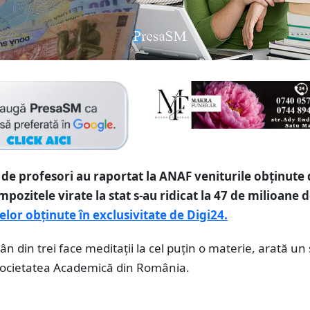
 de profesori au raportat la ANAF veniturile obţinute 
mpozitele virate la stat s-au ridicat la 47 de milioane de
elor obținute în exclusivitate de Digi24.
n din trei face meditații la cel puțin o materie, arată un
 Societatea Academică din România.