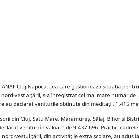
a ANAF Cluj-Napoca, cea care gestionează situația pentr
nord-vest a țării, s-a înregistrat cel mai mare număr de
re au declarat veniturile obținute din meditații, 1.415 ma
sorii din Cluj, Satu Mare, Maramureș, Sălaj, Bihor și Bistri
clarat venituri în valoare de 9.437.696. Practic, cadrele
 nord-vestul țării, din activitățile extra școlare, au adus la