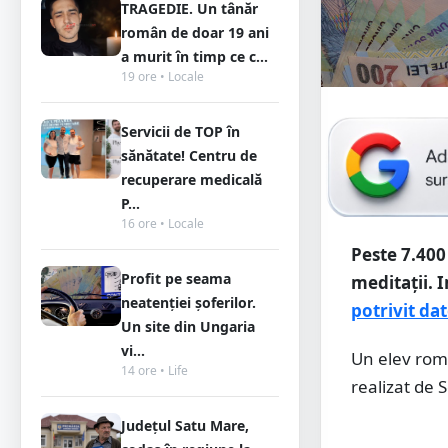
TRAGEDIE. Un tânăr
român de doar 19 ani
a murit în timp ce c...
19 ore • Locale
Servicii de TOP în
sănătate! Centru de
recuperare medicală
P...
16 ore • Locale
Peste 7.400
Profit pe seama
meditaţii.
I
neatenției șoferilor.
potrivit dat
Un site din Ungaria
vi...
Un elev româ
14 ore • Life
realizat de
Județul Satu Mare,