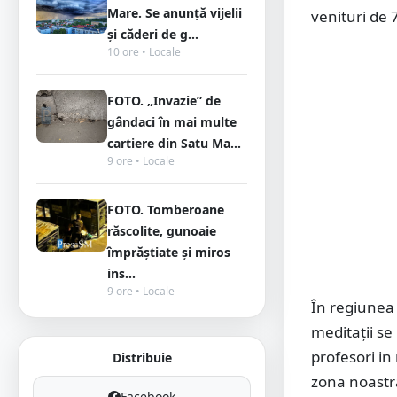
Mare. Se anunță vijelii
venituri de 
și căderi de g...
10 ore • Locale
FOTO. „Invazie” de
gândaci în mai multe
cartiere din Satu Ma...
9 ore • Locale
FOTO. Tomberoane
răscolite, gunoaie
împrăștiate și miros
ins...
9 ore • Locale
În regiunea 
meditații se
profesori in
Distribuie
zona noastr
Facebook