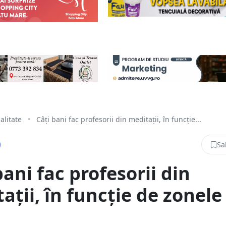
alitate
•
Câți bani fac profesorii din meditații, în funcție...
Sa
bani fac profesorii din
ații, în funcție de zonele