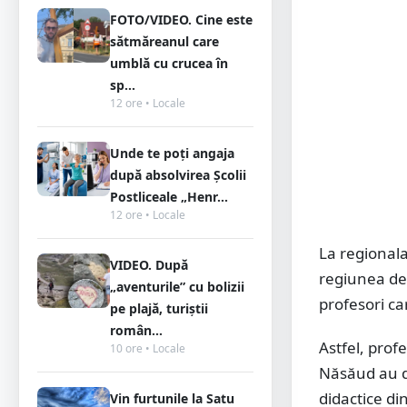
FOTO/VIDEO. Cine este
sătmăreanul care
umblă cu crucea în
sp...
12 ore • Locale
Unde te poți angaja
după absolvirea Școlii
Postliceale „Henr...
12 ore • Locale
La regional
VIDEO. După
regiunea de 
„aventurile” cu bolizii
profesori ca
pe plajă, turiștii
român...
Astfel, profe
10 ore • Locale
Năsăud au de
didactice din
Vin furtunile la Satu