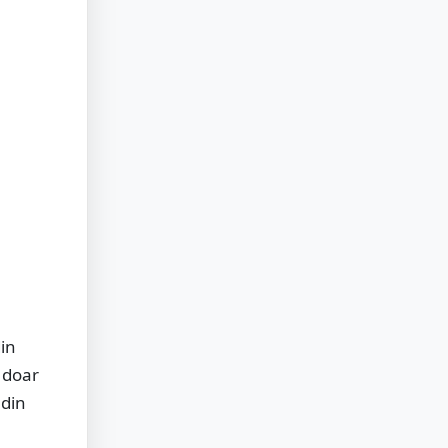
din
, doar
 din