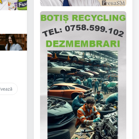
lvează