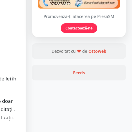
Promovează-ți afacerea pe PresaSM
Contactează-ne
Dezvoltat cu
❤
de
Ottoweb
Feeds
e lei în
e doar
itații.
tuații.