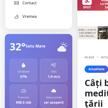
Contact
Vremea
32°
Satu Mare
Acasă
•
Actu
Actualitate
Umiditate
Vânt
37%
1.9 m/s
Câți 
medit
Presiune
Nebulozitate
țării
998.5 mb
cer acoperit