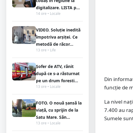
codaș în regiune la
digitalizare. LISTA p...
14 ore • Locale
VIDEO. Soluție inedită
împotriva arșiței. Ce
metodă de răcor...
13 ore • Life
Șofer de ATV, rănit
după ce s-a răsturnat
Din informați
pe un drum foresti...
13 ore • Locale
funcție de m
La nivel naț
FOTO. O nouă șansă la
7.400 au rap
viață, cu sprijin de la
Satu Mare. Sân...
Sumele sunt 
13 ore • Locale