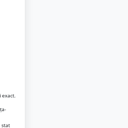
u
i exact.
ța-
 stat