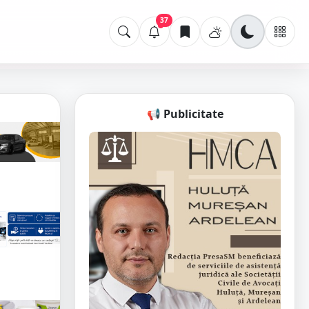
37
📢 Publicitate