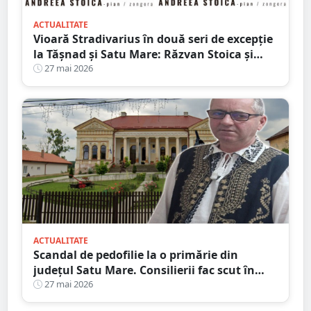
ACTUALITATE
Vioară Stradivarius în două seri de excepție
la Tășnad și Satu Mare: Răzvan Stoica și
Andreea Stoica aduc recitalul „Stradivari
27 mai 2026
Virtuosi”
ACTUALITATE
Scandal de pedofilie la o primărie din
județul Satu Mare. Consilierii fac scut în
jurul primarului: ”Nu știa nimic, e
27 mai 2026
nevinovat”