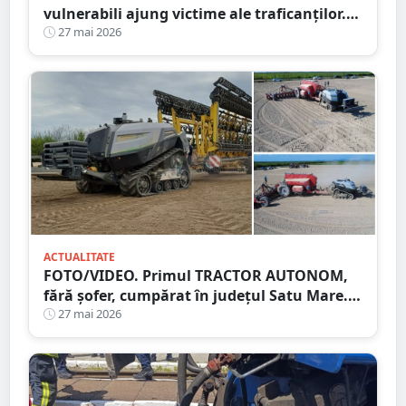
vulnerabili ajung victime ale traficanților.
Câte victime au fost înregistrate anul trecut
27 mai 2026
ACTUALITATE
FOTO/VIDEO. Primul TRACTOR AUTONOM,
fără șofer, cumpărat în județul Satu Mare.
Premieră în agricultura din România
27 mai 2026