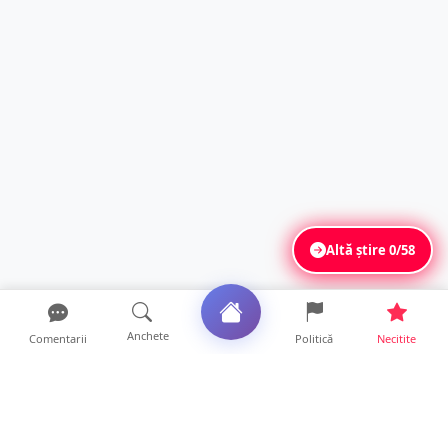
Altă știre
0/58
Anchete
Comentarii
Politică
Necitite
Ultimele articole