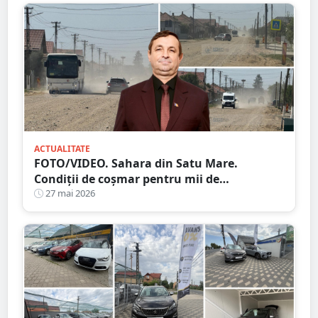
ACTUALITATE
FOTO/VIDEO. Sahara din Satu Mare.
Condiții de coșmar pentru mii de
sătmăreni. Nori de praf, se cer măsuri
27 mai 2026
urgente