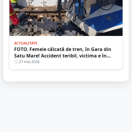
ACTUALITATE
FOTO. Femeie călcată de tren, în Gara din
Satu Mare! Accident teribil, victima e în
stare gravă
27 mai 2026