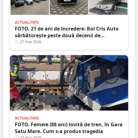
ACTUALITATE
FOTO. 21 de ani de încredere: Rol Cris Auto
sărbătorește peste două decenii de
activitate, cu oferte de neratat
27 mai 2026
ACTUALITATE
FOTO. Femeie (88 ani) lovită de tren, în Gara
Satu Mare. Cum s-a produs tragedia
27 mai 2026