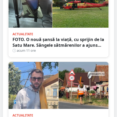
ACTUALITATE
FOTO. O nouă șansă la viață, cu sprijin de la
Satu Mare. Sângele sătmărenilor a ajuns
într-o misiune contra cronometru pentru
acum 11 ore
un transplant hepatic
ACTUALITATE