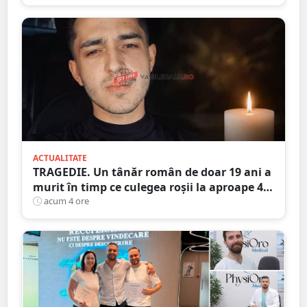
ACTUALITATE
TRAGEDIE. Un tânăr român de doar 19 ani a
murit în timp ce culegea roșii la aproape 40
de grade Celsius,în Italia
acum 4 ore