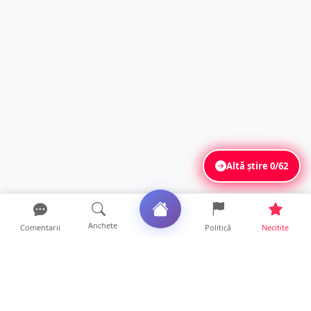
Altă știre
0/62
Anchete
Comentarii
Politică
Necitite
Ultimele articole
Mamă de doar 36 de ani, măcinată de