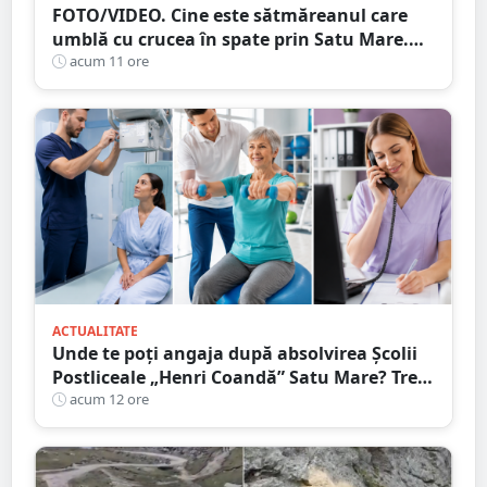
FOTO/VIDEO. Cine este sătmăreanul care
umblă cu crucea în spate prin Satu Mare.
De ce face acest gest
acum 11 ore
ACTUALITATE
Unde te poți angaja după absolvirea Școlii
Postliceale „Henri Coandă” Satu Mare? Trei
calificări medicale, numeroase oportunități
acum 12 ore
de carieră