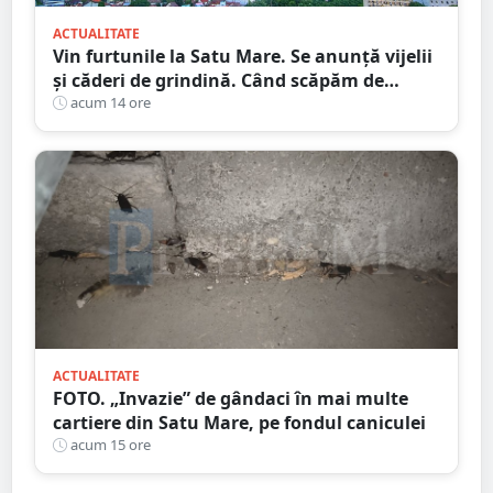
ACTUALITATE
Vin furtunile la Satu Mare. Se anunță vijelii
și căderi de grindină. Când scăpăm de
caniculă
acum 14 ore
ACTUALITATE
FOTO. „Invazie” de gândaci în mai multe
cartiere din Satu Mare, pe fondul caniculei
acum 15 ore