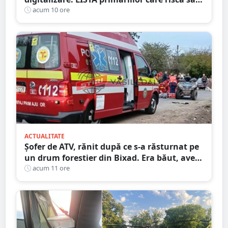
piardă bani de la buget
acum 10 ore
ACTUALITATE
Șofer de ATV, rănit după ce s-a răsturnat pe
un drum forestier din Bixad. Era băut, avea
permisul anulat, iar vehiculul nu era
acum 11 ore
înmatriculat