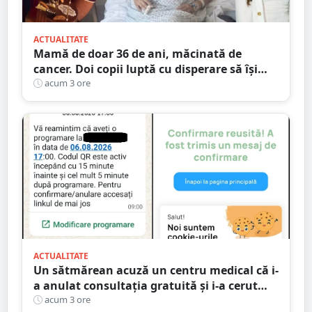
ACTUALITATE
Mamă de doar 36 de ani, măcinată de
cancer. Doi copii luptă cu disperare să își
salveze mama: „Nu o lăsați să se stingă”
acum 3 ore
ACTUALITATE
Un sătmărean acuză un centru medical că i-
a anulat consultația gratuită și i-a cerut
250 de lei pentru aceeași programare
acum 3 ore