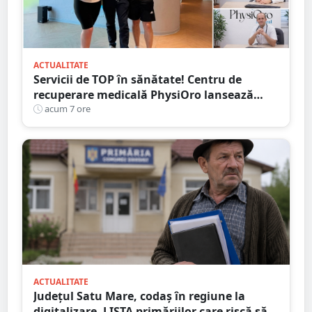
ACTUALITATE
Servicii de TOP în sănătate! Centru de
recuperare medicală PhysiOro lansează
Divizia medicală PhysiOro
acum 7 ore
ACTUALITATE
Județul Satu Mare, codaș în regiune la
digitalizare. LISTA primăriilor care riscă să