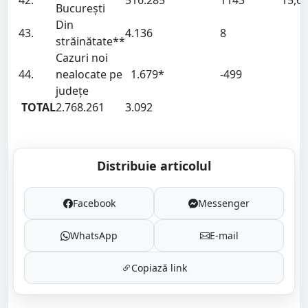
42.
516.285
1143
15,6
București
Din
43.
4.136
8
străinătate**
Cazuri noi
44.
nealocate pe
1.679*
-499
județe
TOTAL
2.768.261
3.092
Distribuie articolul
Facebook
Messenger
WhatsApp
E-mail
Copiază link