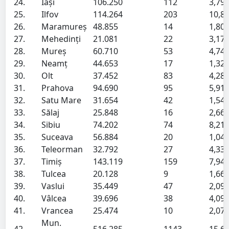
24.
Iași
106.250
112
3,79
25.
Ilfov
114.264
203
10,8
26.
Maramureș
48.855
14
1,80
27.
Mehedinți
21.081
22
3,17
28.
Mureș
60.710
53
4,74
29.
Neamț
44.653
17
1,32
30.
Olt
37.452
83
4,28
31.
Prahova
94.690
95
5,91
32.
Satu Mare
31.654
42
1,54
33.
Sălaj
25.848
16
2,66
34.
Sibiu
74.202
74
8,21
35.
Suceava
56.884
20
1,04
36.
Teleorman
32.792
27
4,33
37.
Timiș
143.119
159
7,94
38.
Tulcea
20.128
9
1,66
39.
Vaslui
35.449
47
2,09
40.
Vâlcea
39.696
38
4,09
41.
Vrancea
25.474
10
2,07
Mun.