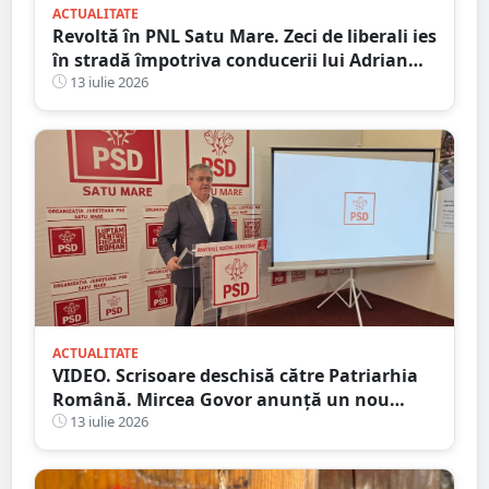
ACTUALITATE
Revoltă în PNL Satu Mare. Zeci de liberali ies
în stradă împotriva conducerii lui Adrian
Cozma, după schimbarea liderilor din Satu
13 iulie 2026
Mare și Carei
ACTUALITATE
VIDEO. Scrisoare deschisă către Patriarhia
Română. Mircea Govor anunță un nou
demers împotriva deputatului Adrian
13 iulie 2026
Cozma