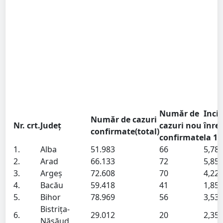
Număr de
Inci
Număr de cazuri
Nr. crt.
Județ
cazuri nou
înre
confirmate(total)
confirmate
la 14
1.
Alba
51.983
66
5,78
2.
Arad
66.133
72
5,85
3.
Argeș
72.608
70
4,22
4.
Bacău
59.418
41
1,85
5.
Bihor
78.969
56
3,53
Bistrița-
6.
29.012
20
2,35
Năsăud