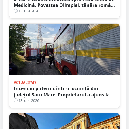
Medicină. Povestea Olimpiei, tânăra romă
care refuză să lase sărăcia să-i decidă
13 iulie 2026
viitorul
ACTUALITATE
Incendiu puternic într-o locuință din
județul Satu Mare. Proprietarul a ajuns la
spital după ce a inhalat fum
13 iulie 2026