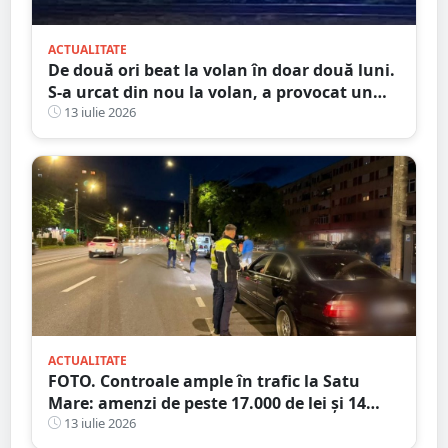
ACTUALITATE
De două ori beat la volan în doar două luni.
S-a urcat din nou la volan, a provocat un
accident și ajunge la închisoare
13 iulie 2026
ACTUALITATE
FOTO. Controale ample în trafic la Satu
Mare: amenzi de peste 17.000 de lei și 14
certificate de înmatriculare reținute. Trei
13 iulie 2026
șoferi s-au ales cu dosare penale