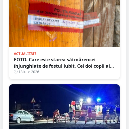
ACTUALITATE
FOTO. Care este starea sătmărencei
înjunghiate de fostul iubit. Cei doi copii ai
femeii, luați în plasament
13 iulie 2026