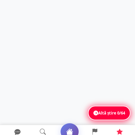
Altă știre
0/64