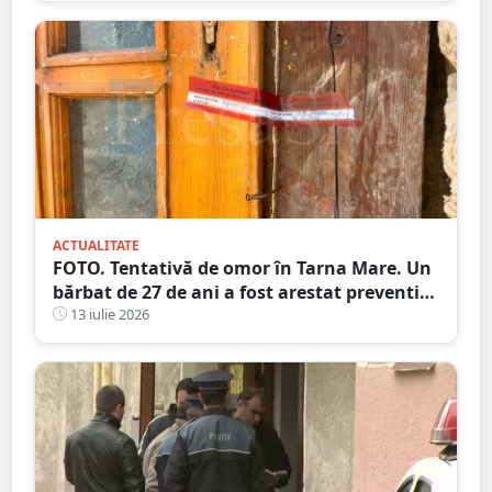
ACTUALITATE
FOTO. Tentativă de omor în Tarna Mare. Un
bărbat de 27 de ani a fost arestat preventiv
după ce și-ar fi atacat concubina cu un cuțit
13 iulie 2026