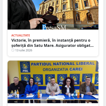
ACTUALITATE
Victorie, în premieră, în instanță pentru o
șoferiță din Satu Mare. Asigurator obligat
să plătească integral daunele morale
13 iulie 2026