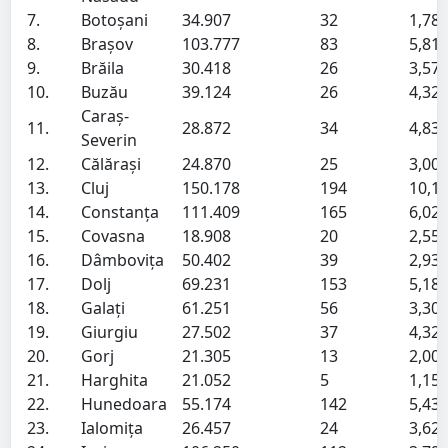
7.
Botoșani
34.907
32
1,78
8.
Brașov
103.777
83
5,81
9.
Brăila
30.418
26
3,57
10.
Buzău
39.124
26
4,32
Caraș-
11.
28.872
34
4,83
Severin
12.
Călărași
24.870
25
3,00
13.
Cluj
150.178
194
10,1
14.
Constanța
111.409
165
6,02
15.
Covasna
18.908
20
2,55
16.
Dâmbovița
50.402
39
2,93
17.
Dolj
69.231
153
5,18
18.
Galați
61.251
56
3,30
19.
Giurgiu
27.502
37
4,32
20.
Gorj
21.305
13
2,00
21.
Harghita
21.052
5
1,15
22.
Hunedoara
55.174
142
5,43
23.
Ialomița
26.457
24
3,62