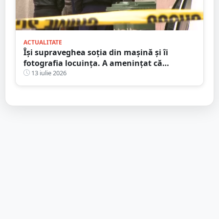
ACTUALITATE
Își supraveghea soția din mașină și îi
fotografia locuința. A amenințat că
incendiază mașina ”amantului”
13 iulie 2026