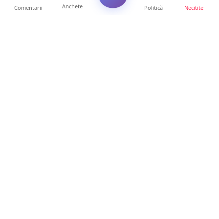
Anchete
Comentarii
Politică
Necitite
Ultimele articole
TOP Trapez lansează în premieră gardul
metalic „ZIG ZAG”. Ev...
19 ore • Locale
FOTO. Haos pentru pasagerii cursei Wizz Air
Satu Mare – Lond...
13 ore • Locale
Distracție scumpă la grătar. Sătmăreanul s-a
ales cu o amend...
13 ore • Locale
CURAJ PENAL. Un bunic de 72 de ani s-a
urcat la volan și a d...