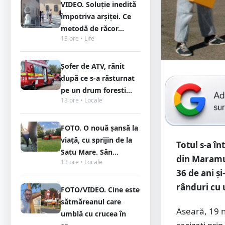
VIDEO. Soluție inedită
împotriva arșiței. Ce
metodă de răcor...
13 ore • Life
Șofer de ATV, rănit
după ce s-a răsturnat
pe un drum foresti...
13 ore • Locale
FOTO. O nouă șansă la
viață, cu sprijin de la
Totul s-a î
Satu Mare. Sân...
din Maramur
13 ore • Locale
36 de ani și
rânduri cu 
FOTO/VIDEO. Cine este
sătmăreanul care
Aseară, 19 no
umblă cu crucea în