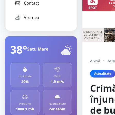
Contact
Vremea
38°
Satu Mare
Acasă
•
Actu
Actualitate
Umiditate
Vânt
20%
1.9 m/s
Crimă
înjun
Presiune
Nebulozitate
de bu
1000.1 mb
cer senin