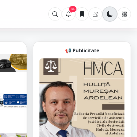
36
📢 Publicitate