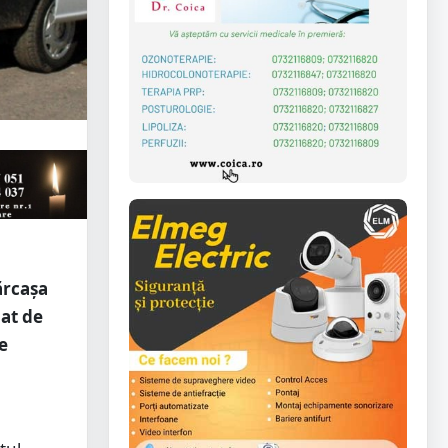
ărcașa
bat de
te