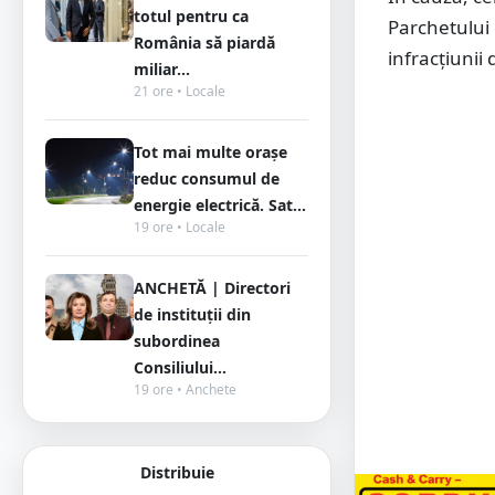
totul pentru ca
Parchetului 
România să piardă
infracțiunii
miliar...
21 ore • Locale
Tot mai multe orașe
reduc consumul de
energie electrică. Sat...
19 ore • Locale
ANCHETĂ | Directori
de instituții din
subordinea
Consiliului...
19 ore • Anchete
Distribuie