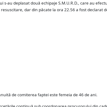
lui s-au deplasat două echipaje S.M.U.R.D., care au efect
esuscitare, dar din păcate la ora 22.56 a fost declarat 
nuită de comiterea faptei este femeia de 46 de ani.
rcetările continuă sub coordonarea procurorului din cad