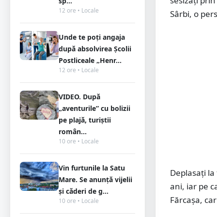
sesizați prin
sp...
12 ore • Locale
Sârbi, o per
Unde te poți angaja
după absolvirea Școlii
Postliceale „Henr...
12 ore • Locale
VIDEO. După
„aventurile” cu bolizii
pe plajă, turiștii
român...
10 ore • Locale
Vin furtunile la Satu
Deplasați la 
Mare. Se anunță vijelii
ani, iar pe 
și căderi de g...
Fărcașa, car
10 ore • Locale