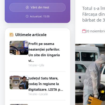
Vânt din Vest
Totul s-a î
Fărcașa din
Actualizat: 15:00
bărbat de 36
20 noiembri
Ultimele articole
Profit pe seama
neatenției șoferilor.
Un site din Ungaria
vi...
14 ore • Life
Județul Satu Mare,
codaș în regiune la
digitalizare. LISTA p...
14 ore • Locale