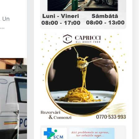
. Un
..