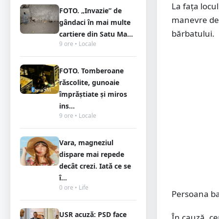
La fața locu
FOTO. „Invazie” de
manevre de r
gândaci în mai multe
bărbatului.
cartiere din Satu Ma...
9 ore • Locale
FOTO. Tomberoane
răscolite, gunoaie
împrăștiate și miros
ins...
9 ore • Locale
Vara, magneziul
dispare mai repede
decât crezi. Iată ce se
î...
0 ore • Life
Persoana ba
USR acuză: PSD face
În cauză, ce