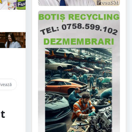
lvează
it