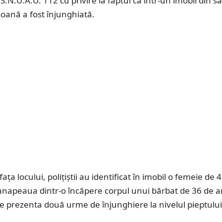
 S.N.U.A.U. 112 cu privire la faptul că într-un imobil din sa
soană a fost înjunghiată.
fața locului, polițiștii au identificat în imobil o femeie de 
canapeaua dintr-o încăpere corpul unui bărbat de 36 de a
e prezenta două urme de înjunghiere la nivelul pieptului