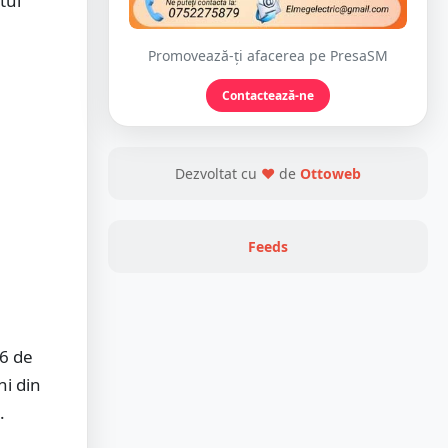
tul
Promovează-ți afacerea pe PresaSM
Contactează-ne
Dezvoltat cu
❤
de
Ottoweb
Feeds
46 de
ni din
.