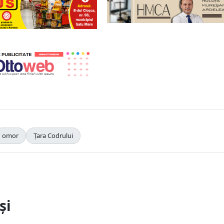
omor
Țara Codrului
și