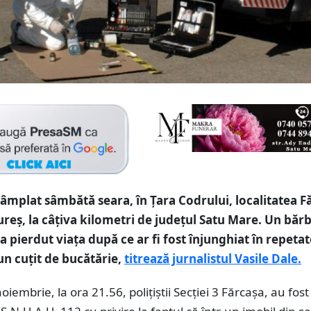
ntâmplat sâmbătă seara, în Țara Codrului, localitatea F
eș, la câțiva kilometri de județul Satu Mare. Un băr
-a pierdut viața după ce ar fi fost înjunghiat în repeta
un cuțit de bucătărie,
titrează jurnalistul Vasile Dale.
iembrie, la ora 21.56, polițiștii Secției 3 Fărcașa, au fost