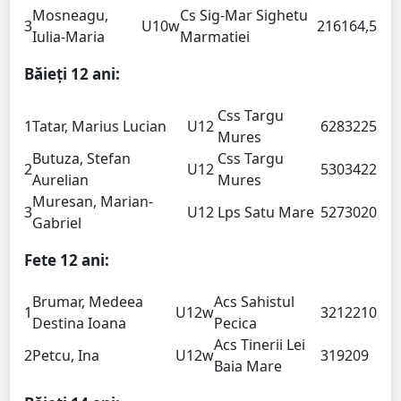
Mosneagu,
Cs Sig-Mar Sighetu
3
U10
w
2
16
16
4,5
Iulia-Maria
Marmatiei
Băieți 12 ani:
Css Targu
1
Tatar, Marius Lucian
U12
6
28
32
25
Mures
Butuza, Stefan
Css Targu
2
U12
5
30
34
22
Aurelian
Mures
Muresan, Marian-
3
U12
Lps Satu Mare
5
27
30
20
Gabriel
Fete 12 ani:
Brumar, Medeea
Acs Sahistul
1
U12
w
3
21
22
10
Destina Ioana
Pecica
Acs Tinerii Lei
2
Petcu, Ina
U12
w
3
19
20
9
Baia Mare