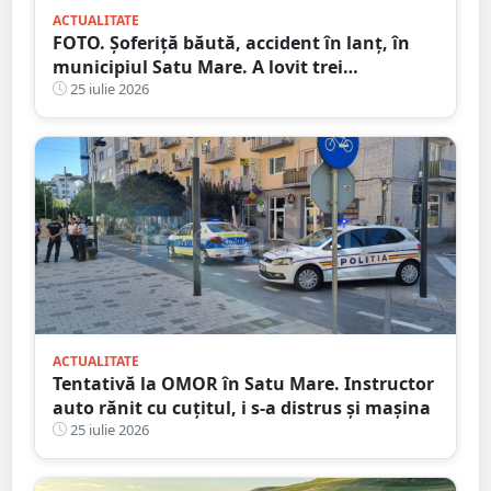
ACTUALITATE
FOTO. Șoferiță băută, accident în lanț, în
municipiul Satu Mare. A lovit trei
autoturisme în miez de noapte
25 iulie 2026
ACTUALITATE
Tentativă la OMOR în Satu Mare. Instructor
auto rănit cu cuțitul, i s-a distrus și mașina
25 iulie 2026