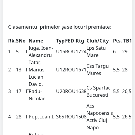
Clasamentul primelor șase locuri premiate:
Rk.
SNo
Name
Typ
FED
Rtg
Club/City
Pts.
TB1
Iuga, Ioan-
Lps Satu
1
5
I
U16
ROU
1724
6
29
Alexandru
Mare
Tatar,
Css Targu
2
13
I
Marius
U12
ROU
1671
5,5
28
Mures
Lucian
David,
Cs Spartac
3
17
II
Radu-
U20
ROU
1638
5,5
26,5
Bucuresti
Nicolae
Acs
Napocensis
4
28
I
Pop, Ioan I.
S65
ROU
1508
5,5
26,5
Activ Cluj
Napo
Butuza,