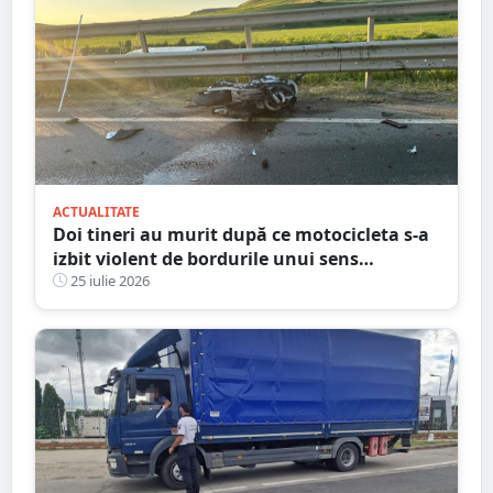
ACTUALITATE
Doi tineri au murit după ce motocicleta s-a
izbit violent de bordurile unui sens
giratoriu. Tragedie în județul vecin
25 iulie 2026