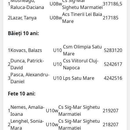
Mosneagu,
Cs Sig-Mar
1
U08
w
3
17
18
6,5
Raluca-Daciana
Sighetu Marmatiei
Acs Tinerii Lei Baia
2
Lazar, Tanya
U08
w
2
17
18
5
Mare
Băieți 10 ani:
Csm Olimpia Satu
1
Kovacs, Balazs
U10
5
28
31
20
Mare
Dunca, Patrick-
Css Viitorul Cluj-
2
U10
5
24
26
17
David
Napoca
Pasca, Alexandru-
3
U10
Lps Satu Mare
4
24
25
16
Daniel
Fete 10 ani:
Nemes, Amalia-
Cs Sig-Mar Sighetu
1
U10
w
2
19
20
7
Ioana
Marmatiei
Lenghel, Sonia-
Cs Sig-Mar Sighetu
2
U10
w
2
18
20
7
Mara
Marmatiei