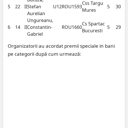
Css Targu
5
22
II
Stefan
U12
ROU
1593
5
30
Mures
Aurelian
Ungureanu,
Cs Spartac
6
14
II
Constantin-
ROU
1660
5
29
Bucuresti
Gabriel
Organizatorii au acordat premii speciale in bani
pe categorii după cum urmează: