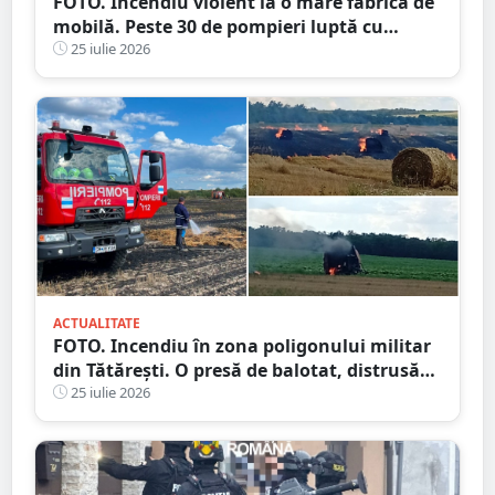
FOTO. Incendiu violent la o mare fabrică de
mobilă. Peste 30 de pompieri luptă cu
flăcările, județul vecin
25 iulie 2026
ACTUALITATE
FOTO. Incendiu în zona poligonului militar
din Tătărești. O presă de balotat, distrusă
complet! Flăcările s-au extins
25 iulie 2026