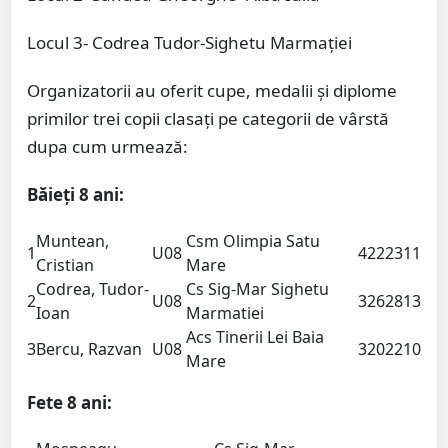
Locul 3- Codrea Tudor-Sighetu Marmației
Organizatorii au oferit cupe, medalii și diplome
primilor trei copii clasați pe categorii de vârstă
dupa cum urmează:
Băieți 8 ani:
Muntean,
Csm Olimpia Satu
1
U08
4
22
23
11
Cristian
Mare
Codrea, Tudor-
Cs Sig-Mar Sighetu
2
U08
3
26
28
13
Ioan
Marmatiei
Acs Tinerii Lei Baia
3
Bercu, Razvan
U08
3
20
22
10
Mare
Fete 8 ani: