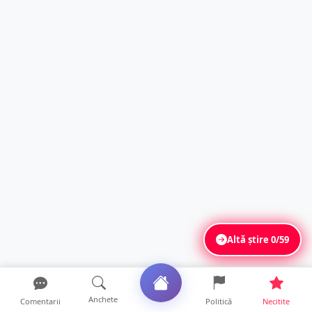
Altă știre
0/59
Anchete
Comentarii
Politică
Necitite