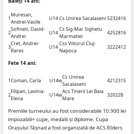
Băieți 14 ani:
Muresan,
1
U14
Cs Unirea Sacalaseni
5
23
24
16
Andrei-Vasile
Sofineti, David-
Cs Sig-Mar Sighetu
2
U14
4
25
28
16
Andrei
Marmatiei
Cret, Andrei-
Css Viitorul Cluj-
3
U14
3
22
24
12
Rares
Napoca
Fete 14 ani:
Cs Unirea
1
Coman, Carla
U14
w
4
21
23
15
Sacalaseni
Filipan, Lavinia-
Acs Tinerii Lei Baia
2
U14
w
3
20
22
8
Elena
Mare
Premiile turneului au fost considerabile 10.900 lei
impozabili+ cupe, medalii și diplome. Cupa
Orașului Tășnad a fost organizată de ACS RIders