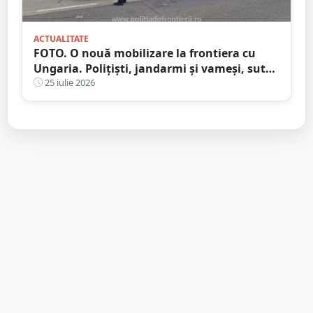
ACTUALITATE
FOTO. O nouă mobilizare la frontiera cu
Ungaria. Polițiști, jandarmi și vameși, sute
de persoane verificate
25 iulie 2026