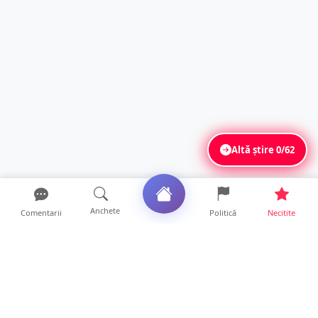
Altă știre
0/62
Anchete
Comentarii
Politică
Necitite
Ultimele articole
FOTO. Haos pentru pasagerii cursei Wizz Air
Satu Mare – Lond...