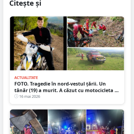
Citește și
ACTUALITATE
FOTO. Tragedie în nord-vestul țării. Un
tânăr (19) a murit. A căzut cu motocicleta în
prăpastie
16 mai 2026