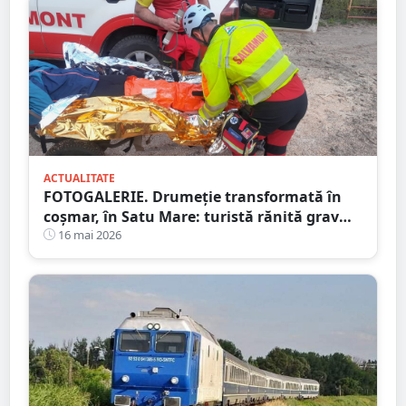
ACTUALITATE
FOTOGALERIE. Drumeție transformată în
coșmar, în Satu Mare: turistă rănită grav
după ce a alergat pe un traseu acoperit cu
16 mai 2026
frunze