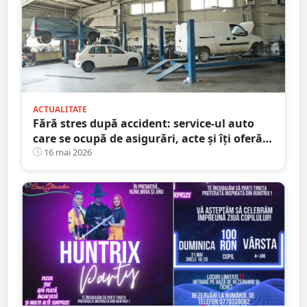
ACTUALITATE
Fără stres după accident: service-ul auto
care se ocupă de asigurări, acte și îți oferă
mașină la schimb
16 mai 2026