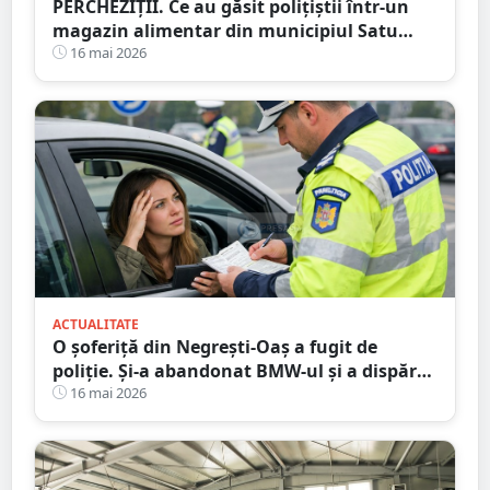
PERCHEZIȚII. Ce au găsit polițiștii într-un
magazin alimentar din municipiul Satu
Mare
16 mai 2026
ACTUALITATE
O șoferiță din Negrești-Oaș a fugit de
poliție. Și-a abandonat BMW-ul și a dispărut
printre blocuri
16 mai 2026