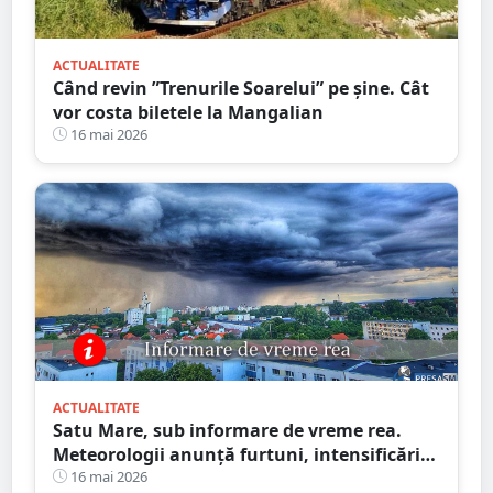
ACTUALITATE
Când revin ”Trenurile Soarelui” pe şine. Cât
vor costa biletele la Mangalian
16 mai 2026
ACTUALITATE
Satu Mare, sub informare de vreme rea.
Meteorologii anunță furtuni, intensificări
de vânt și ploi în averse
16 mai 2026