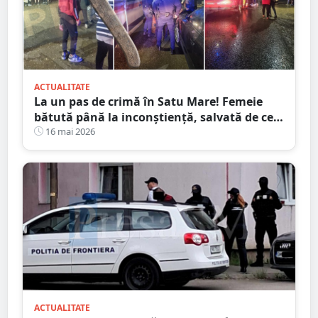
ACTUALITATE
La un pas de crimă în Satu Mare! Femeie
bătută până la inconștiență, salvată de cei
4 copilași
16 mai 2026
ACTUALITATE