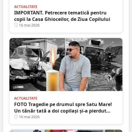
ACTUALITATE
IMPORTANT. Petrecere tematică pentru
copii la Casa Ghioceilor, de Ziua Copilului
16 mai 2026
ACTUALITATE
FOTO Tragedie pe drumul spre Satu Mare!
Un tânăr tată a doi copilași și-a pierdut
viața într-un accident cumplit
16 mai 2026