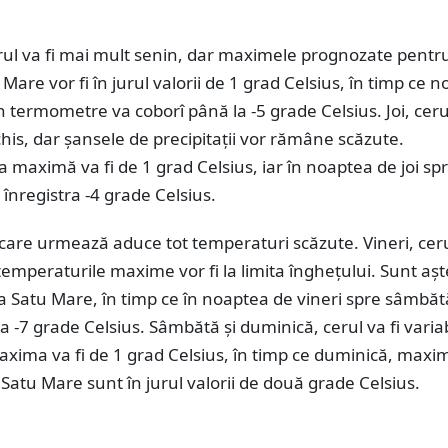
rul va fi mai mult senin, dar maximele prognozate pentr
 Mare vor fi în jurul valorii de 1 grad Celsius, în timp ce 
 termometre va coborî până la -5 grade Celsius. Joi, ceru
his, dar șansele de precipitații vor rămâne scăzute.
maximă va fi de 1 grad Celsius, iar în noaptea de joi sp
 înregistra -4 grade Celsius.
are urmează aduce tot temperaturi scăzute. Vineri, cerul
r temperaturile maxime vor fi la limita înghețului. Sunt aș
a Satu Mare, în timp ce în noaptea de vineri spre sâmbăt
ra -7 grade Celsius. Sâmbătă și duminică, cerul va fi variab
xima va fi de 1 grad Celsius, în timp ce duminică, maxi
 Satu Mare sunt în jurul valorii de două grade Celsius.