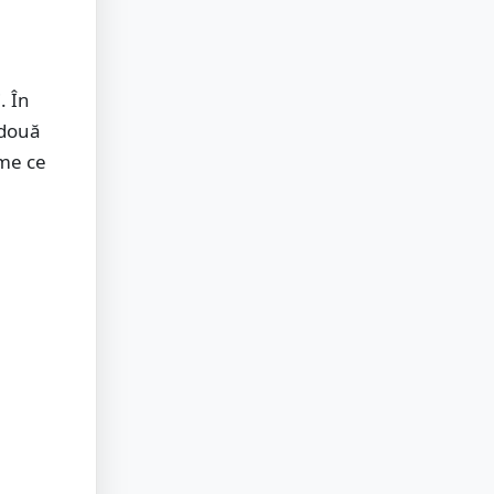
. În
 două
ime ce