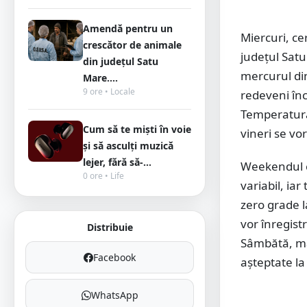
Amendă pentru un
Miercuri, ce
crescător de animale
județul Satu
din județul Satu
mercurul din
Mare....
9 ore • Locale
redeveni înc
Temperatura 
Cum să te miști în voie
vineri se vor
și să asculți muzică
lejer, fără să-...
Weekendul c
0 ore • Life
variabil, ia
zero grade l
vor înregist
Distribuie
Sâmbătă, ma
Facebook
așteptate la
WhatsApp