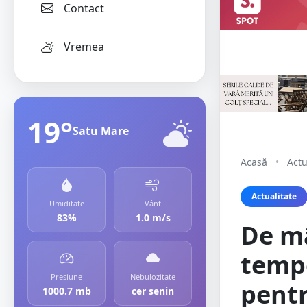
Contact
Vremea
19°
Satu Mare
Acasă
•
Actu
Actualitate
Umiditate
Vânt
83%
1.0 m/s
De mâ
temp
Presiune
Nebulozitate
pent
1000.7 mb
cer senin