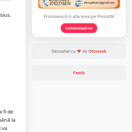
sius.
Promovează-ți afacerea pe PresaSM
Contactează-ne
Dezvoltat cu
❤
de
Ottoweb
Feeds
 fi de
până la
l va