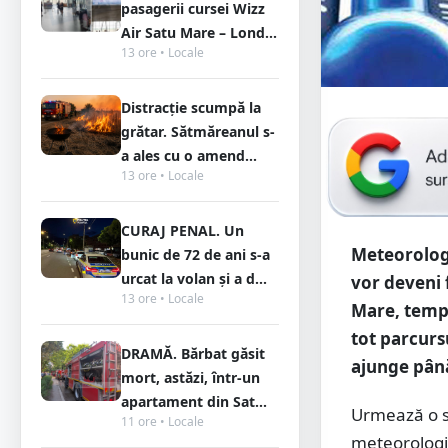
pasagerii cursei Wizz
Air Satu Mare – Lond...
13 ore • Locale
Distracție scumpă la
grătar. Sătmăreanul s-
a ales cu o amend...
13 ore • Locale
CURAJ PENAL. Un
Meteorologi
bunic de 72 de ani s-a
urcat la volan și a d...
vor deveni 
13 ore • Locale
Mare, temp
tot parcurs
DRAMĂ. Bărbat găsit
ajunge până
mort, astăzi, într-un
apartament din Sat...
Urmează o s
11 ore • Locale
meteorologii