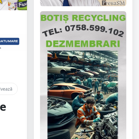
lvează
Ce