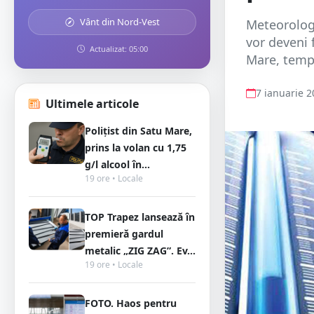
Vânt din Nord-Vest
Meteorologi
vor deveni 
Actualizat: 05:00
Mare, temp
7 ianuarie 
Ultimele articole
Polițist din Satu Mare,
prins la volan cu 1,75
g/l alcool în...
19 ore • Locale
TOP Trapez lansează în
premieră gardul
metalic „ZIG ZAG”. Ev...
19 ore • Locale
FOTO. Haos pentru