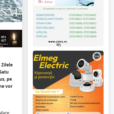
Zilele
 Satu
us, pe
me vor
 Mare