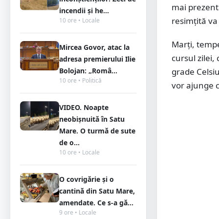
mai prezenta
incendii și he...
resimțită va
10 ore • Locale
Marți, tempe
Mircea Govor, atac la
cursul zilei
adresa premierului Ilie
Bolojan: „Româ...
grade Celsiu
10 ore • Politică
vor ajunge c
VIDEO. Noapte
neobișnuită în Satu
Mare. O turmă de sute
de o...
10 ore • Locale
O covrigărie și o
cantină din Satu Mare,
amendate. Ce s-a gă...
9 ore • Locale