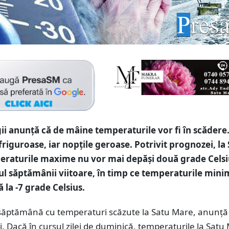
i anunță că de mâine temperaturile vor fi în scădere. 
friguroase, iar nopțile geroase. Potrivit prognozei, la
eraturile maxime nu vor mai depăși două grade Celsi
ul săptămânii viitoare, în timp ce temperaturile mini
 la -7 grade Celsius.
ăptămână cu temperaturi scăzute la Satu Mare, anunță
. Dacă în cursul zilei de duminică, temperaturile la Satu