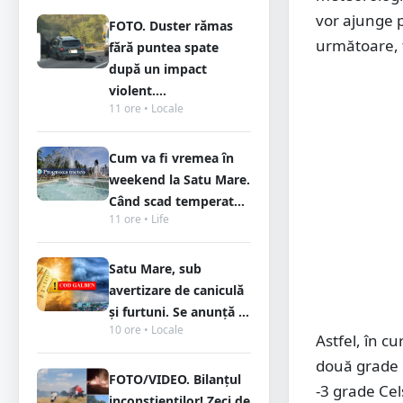
vor ajunge 
FOTO. Duster rămas
următoare, 
fără puntea spate
după un impact
violent....
11 ore • Locale
Cum va fi vremea în
weekend la Satu Mare.
Când scad temperat...
11 ore • Life
Satu Mare, sub
avertizare de caniculă
și furtuni. Se anunță ...
10 ore • Locale
Astfel, în c
două grade C
FOTO/VIDEO. Bilanțul
-3 grade Cel
inconștienților! Zeci de