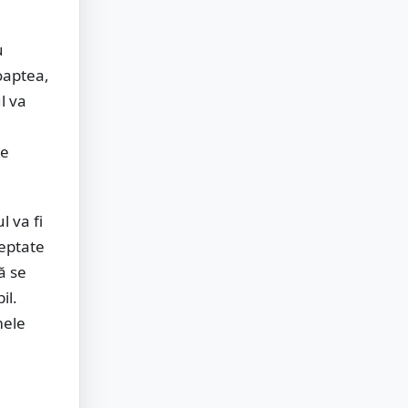
u
noaptea,
l va
re
 va fi
teptate
ă se
il.
mele