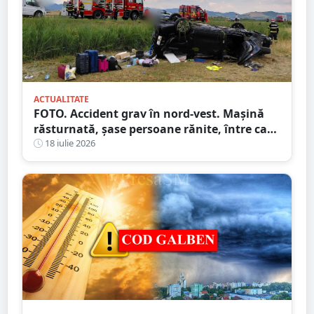
ACTUALITATE
FOTO. Accident grav în nord-vest. Mașină
răsturnată, șase persoane rănite, între care
doi copii
18 iulie 2026