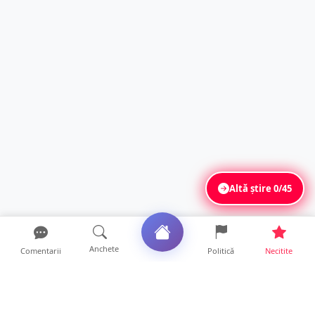
Altă știre
0/45
Anchete
Comentarii
Politică
Necitite
Ultimele articole