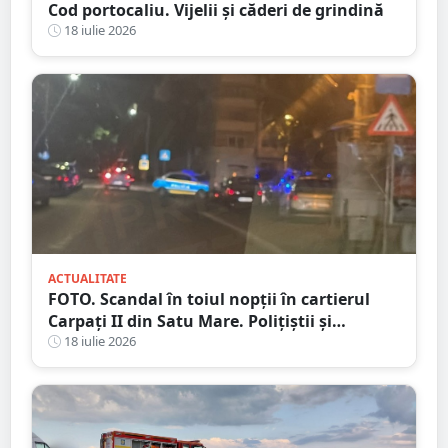
Cod portocaliu. Vijelii și căderi de grindină
18 iulie 2026
ACTUALITATE
FOTO. Scandal în toiul nopții în cartierul
Carpați II din Satu Mare. Polițiștii și
jandarmii au intervenit după un apel la 112
18 iulie 2026