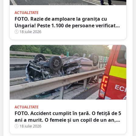
ACTUALITATE
FOTO. Razie de amploare la granița cu
Ungaria! Peste 1.100 de persoane verificate,
amenzi și dosare penale
18 iulie 2026
ACTUALITATE
FOTO. Accident cumplit în țară. O fetiță de 5
ani a murit. O femeie și un copil de un an,
la spital
18 iulie 2026