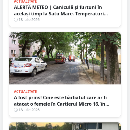
ACTUALITATE
ALERTĂ METEO | Caniculă și furtuni în
același timp la Satu Mare. Temperaturi
extreme și avertizări de vijelii și grindină
18 iulie 2026
ACTUALITATE
A fost prins! Cine este bărbatul care ar fi
atacat o femeie în Cartierul Micro 16, în
plină zi, pe stradă
18 iulie 2026