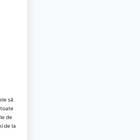
ele să
 toate
ele de
i de la