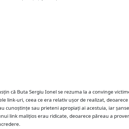
usțin că Buta Sergiu Ionel se rezuma la a convinge victim
le link-uri, ceea ce era relativ uşor de realizat, deoarece
au cunoştinţe sau prieteni apropiaţi ai acestuia, iar şans
nui link maliţios erau ridicate, deoarece păreau a proven
ncredere.