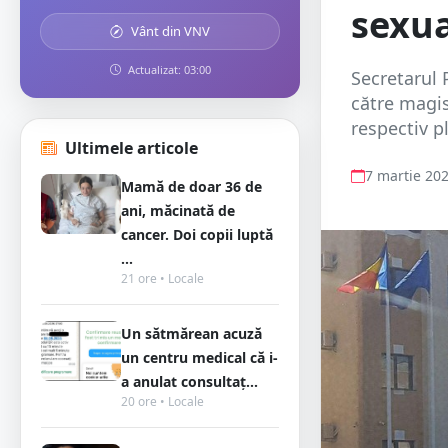
sexua
Vânt din VNV
Actualizat: 03:00
Secretarul 
către magis
respectiv pl
Ultimele articole
7 martie 20
Mamă de doar 36 de
ani, măcinată de
cancer. Doi copii luptă
...
21 ore • Locale
Un sătmărean acuză
un centru medical că i-
a anulat consultaț...
20 ore • Locale