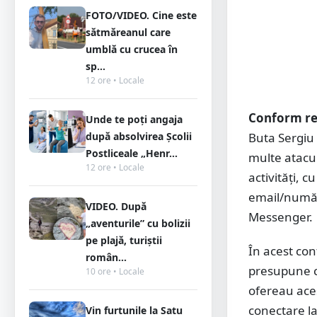
FOTO/VIDEO. Cine este
sătmăreanul care
umblă cu crucea în
sp...
12 ore • Locale
Conform rec
Unde te poți angaja
după absolvirea Școlii
Buta Sergiu 
Postliceale „Henr...
multe atacur
12 ore • Locale
activităţi, 
email/număr
VIDEO. După
Messenger.
„aventurile” cu bolizii
pe plajă, turiștii
În acest con
român...
presupune cu
10 ore • Locale
ofereau aces
conectare la 
Vin furtunile la Satu