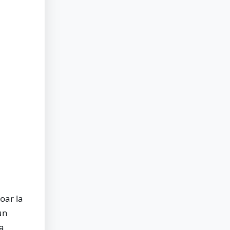
doar la
un
 a