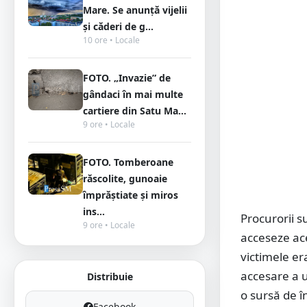
Mare. Se anunță vijelii
și căderi de g...
10 ore • Locale
FOTO. „Invazie” de
gândaci în mai multe
cartiere din Satu Ma...
9 ore • Locale
FOTO. Tomberoane
răscolite, gunoaie
împrăștiate și miros
ins...
Procurorii s
9 ore • Locale
acceseze ace
victimele er
accesare a u
Distribuie
o sursă de î
Facebook