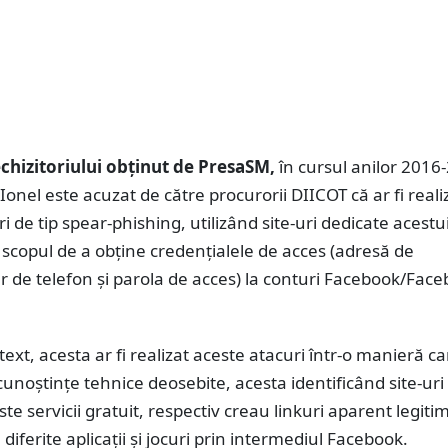
hizitoriului obținut de PresaSM,
în cursul anilor 2016
Ionel este acuzat de către procurorii DIICOT că ar fi reali
i de tip spear-phishing, utilizând site-uri dedicate acestui
cu scopul de a obţine credenţialele de acces (adresă de
 de telefon şi parola de acces) la conturi Facebook/Fac
text, acesta ar fi realizat aceste atacuri într-o manieră c
noştinţe tehnice deosebite, acesta identificând site-uri
te servicii gratuit, respectiv creau linkuri aparent legiti
diferite aplicaţii şi jocuri prin intermediul Facebook.