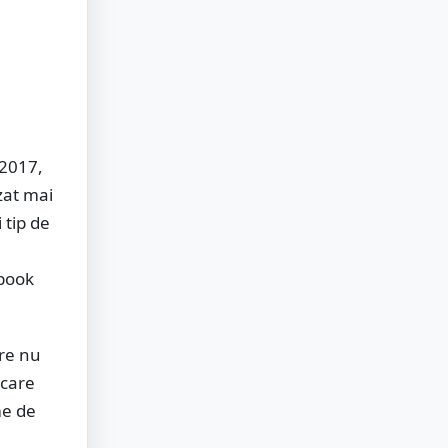
-2017,
zat mai
 tip de
ebook
are nu
 care
me de