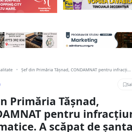
alitate
•
Șef din Primăria Tășnad, CONDAMNAT pentru infracți...
Sa
in Primăria Tășnad,
AMNAT pentru infracțiu
matice. A scăpat de șanta