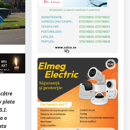
 către
v plata
S.I.
la o
ata