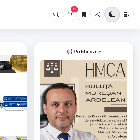
35
📢 Publicitate