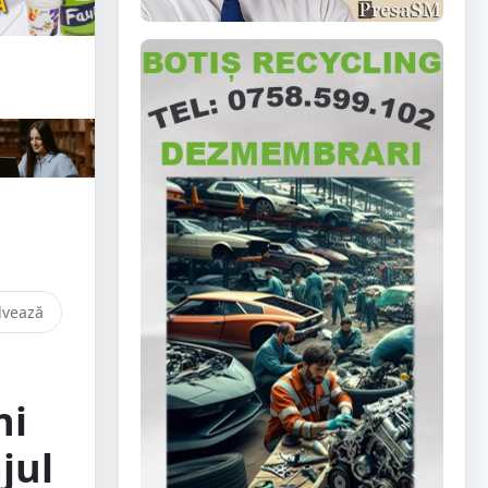
lvează
ni
jul