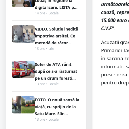
codaș în regiune la
următoarelor
digitalizare. LISTA p...
cauză, repre
14 ore • Locale
15.000 euro 
C.V.F”
.
VIDEO. Soluție inedită
împotriva arșiței. Ce
Acuzații gra
metodă de răcor...
13 ore • Life
Primăriei Tă
în sarcină z
Șofer de ATV, rănit
informatic s
după ce s-a răsturnat
prescrierea 
pe un drum foresti...
pentru drept
13 ore • Locale
FOTO. O nouă șansă la
viață, cu sprijin de la
Satu Mare. Sân...
13 ore • Locale