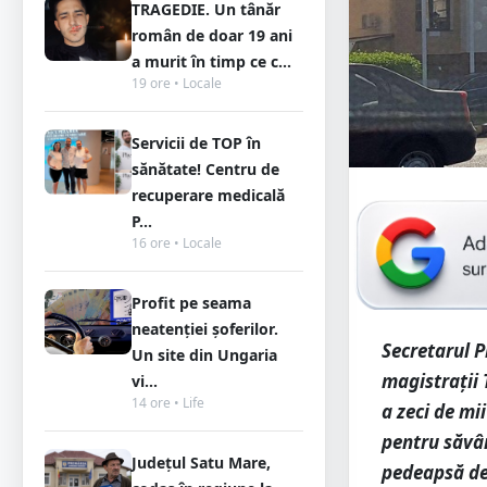
TRAGEDIE. Un tânăr
român de doar 19 ani
a murit în timp ce c...
19 ore • Locale
Servicii de TOP în
sănătate! Centru de
recuperare medicală
P...
16 ore • Locale
Profit pe seama
neatenției șoferilor.
Secretarul P
Un site din Ungaria
magistrații 
vi...
14 ore • Life
a zeci de mi
pentru săvâr
Județul Satu Mare,
pedeapsă de 