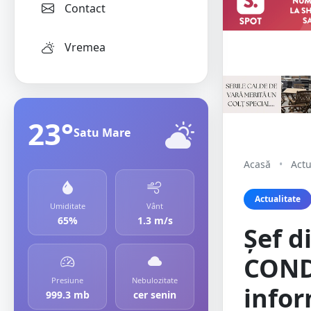
Contact
Vremea
23°
Satu Mare
Acasă
•
Actu
Actualitate
Umiditate
Vânt
65%
1.3 m/s
Șef d
COND
Presiune
Nebulozitate
infor
999.3 mb
cer senin