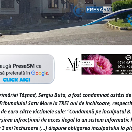
rimăriei Tășnad, Sergiu Buta, a fost condamnat astăzi de
Tribunalului Satu Mare la TREI ani de închisoare, respecti
i de euro către victimele sale: ”Condamnă pe inculpatul B.
şirea infracţiunii de acces ilegal la un sistem informatic 
3 ani închisoare (…) dispune obligarea inculpatului la pl