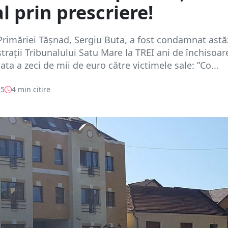
l prin prescriere!
Primăriei Tășnad, Sergiu Buta, a fost condamnat astă
trații Tribunalului Satu Mare la TREI ani de închisoar
ata a zeci de mii de euro către victimele sale: ”Co...
25
4 min citire