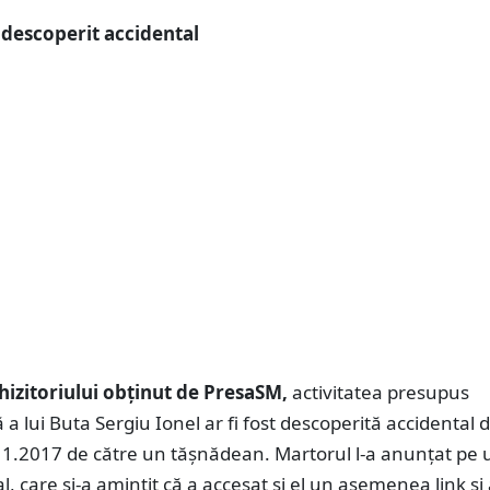
t descoperit accidental
chizitoriului obținut de PresaSM,
activitatea presupus
ă a lui Buta Sergiu Ionel ar fi fost descoperită accidental 
11.2017 de către un tășnădean. Martorul l-a anunțat pe 
al, care şi-a amintit că a accesat şi el un asemenea link şi