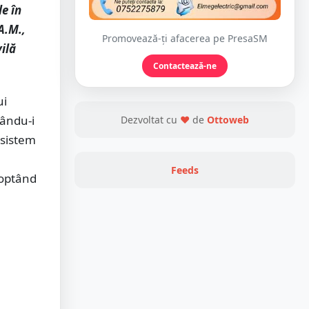
e în
A.M.,
Promovează-ți afacerea pe PresaSM
vilă
Contactează-ne
ui
nându-i
Dezvoltat cu
❤
de
Ottoweb
 sistem
Feeds
 optând