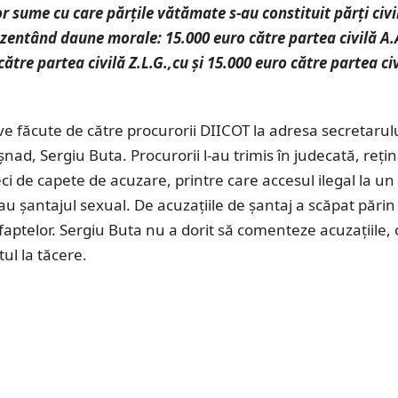
 sume cu care părţile vătămate s-au constituit părţi civil
zentând daune morale: 15.000 euro către partea civilă A.
către partea civilă Z.L.G.,cu şi 15.000 euro către partea ci
ve făcute de către procurorii DIICOT la adresa secretarul
șnad, Sergiu Buta. Procurorii l-au trimis în judecată, reți
eci de capete de acuzare, printre care accesul ilegal la un
au șantajul sexual. De acuzațiile de șantaj a scăpat părin
faptelor. Sergiu Buta nu a dorit să comenteze acuzațiile,
ul la tăcere.