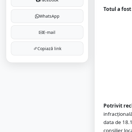
Totul a fos
WhatsApp
E-mail
Copiază link
Potrivit re
infracţional
data de 18.
consilier loc