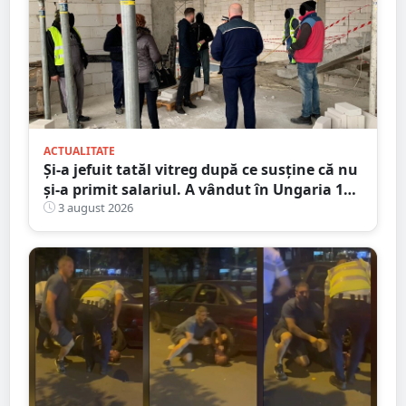
ACTUALITATE
Și-a jefuit tatăl vitreg după ce susține că nu
și-a primit salariul. A vândut în Ungaria 120
de role de vată și gresie de 7.000 de euro
3 august 2026