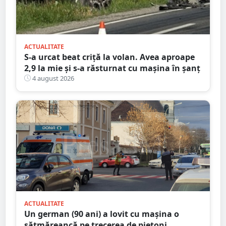
ACTUALITATE
S-a urcat beat criță la volan. Avea aproape
2,9 la mie și s-a răsturnat cu mașina în șanț
4 august 2026
ACTUALITATE
Un german (90 ani) a lovit cu mașina o
sătmăreancă pe trecerea de pietoni