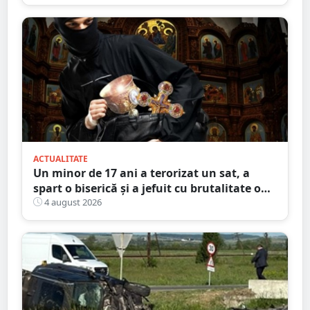
ACTUALITATE
Un minor de 17 ani a terorizat un sat, a
spart o biserică și a jefuit cu brutalitate o
bătrână de 80 de ani
4 august 2026