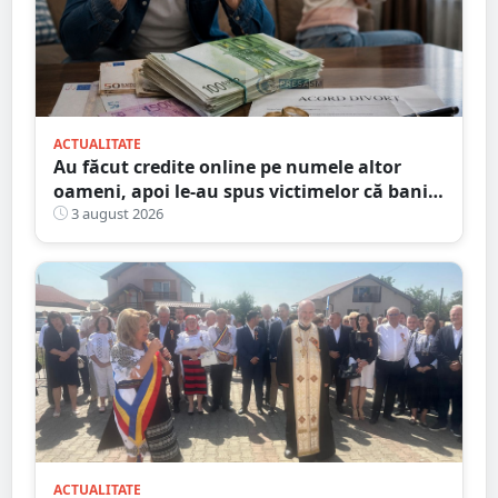
ACTUALITATE
Au făcut credite online pe numele altor
oameni, apoi le-au spus victimelor că banii
sunt din... moștenire
3 august 2026
ACTUALITATE