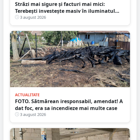
Străzi mai sigure și facturi mai mici:
Terebești investește masiv în iluminatul
public
3 august 2026
ACTUALITATE
FOTO. Sătmărean iresponsabil, amendat! A
dat foc, era sa incendieze mai multe case
3 august 2026