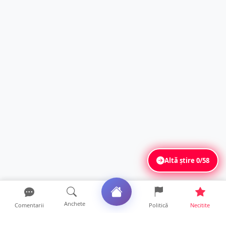
Altă știre
0/58
Anchete
Comentarii
Politică
Necitite