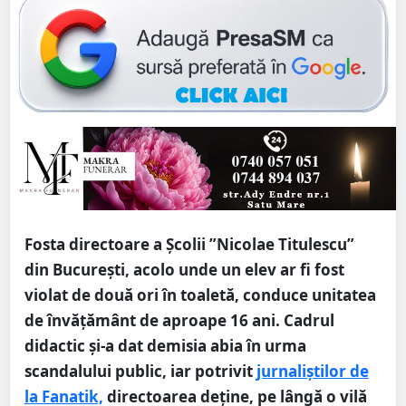
Fosta directoare a Școlii ”Nicolae Titulescu”
din București, acolo unde un elev ar fi fost
violat de două ori în toaletă, conduce unitatea
de învățământ de aproape 16 ani. Cadrul
didactic și-a dat demisia abia în urma
scandalului public, iar potrivit
jurnaliștilor de
la Fanatik,
directoarea deține, pe lângă o vilă