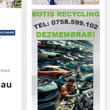
lvează
 au