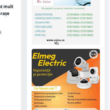
at mult
orașe
i