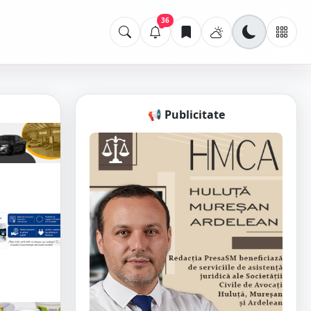
36
📢 Publicitate