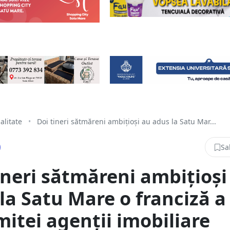
alitate
•
Doi tineri sătmăreni ambițioși au adus la Satu Mar...
Sa
ineri sătmăreni ambițioși
la Satu Mare o franciză a
itei agenții imobiliare