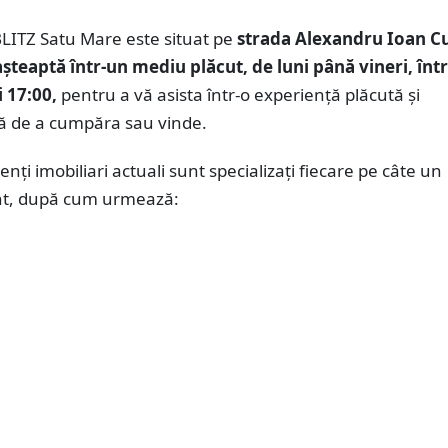
BLITZ Satu Mare este situat pe
strada Alexandru Ioan Cu
așteaptă într-un mediu plăcut, de luni până vineri, înt
i 17:00,
pentru a vă asista într-o experiență plăcută și
tă de a cumpăra sau vinde.
enți imobiliari actuali sunt specializați fiecare pe câte un
t, după cum urmează: