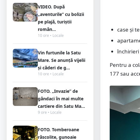
VIDEO. După
„aventurile” cu bolizii
pe plajă, turiștii
case și t
român...
10 ore • Locale
apartame
închirier
Vin furtunile la Satu
Mare. Se anunță vijelii
Pentru a col
și căderi de g...
177 sau ac
10 ore • Locale
FOTO. „Invazie” de
gândaci în mai multe
cartiere din Satu Ma...
9 ore • Locale
FOTO. Tomberoane
răscolite, gunoaie