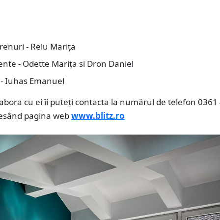
erenuri - Relu Marița
nte - Odette Marița si Dron Daniel
i - Iuhas Emanuel
abora cu ei îi puteți contacta la numărul de telefon 0361
cesând pagina web
www.blitz.ro