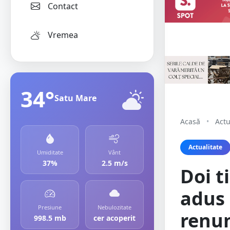
Contact
Vremea
34°
Satu Mare
Acasă
•
Actu
Actualitate
Umiditate
Vânt
37%
2.5 m/s
Doi t
adus 
Presiune
Nebulozitate
renum
998.5 mb
cer acoperit