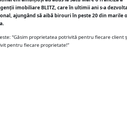
genții imobiliare BLITZ, care în ultimii ani s-a dezvolt
țional, ajungând să aibă birouri în peste 20 din marile 
a.
 este: “Găsim proprietatea potrivită pentru fiecare client ș
ivit pentru fiecare proprietate!”