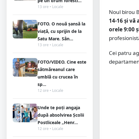
pe un drum foresti...
13 ore • Locale
Noul birou 
14-16 și vă 
FOTO. O nouă șansă la
orele 9:00 ș
viață, cu sprijin de la
profesionis
Satu Mare. Sân...
13 ore • Locale
Cei patru ag
departamen
FOTO/VIDEO. Cine este
sătmăreanul care
umblă cu crucea în
sp...
12 ore • Locale
Unde te poți angaja
după absolvirea Școlii
Postliceale „Henr...
12 ore • Locale