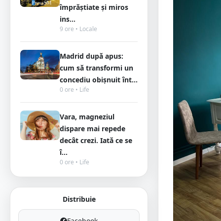
împrăștiate și miros
ins...
9 ore • Locale
Madrid după apus:
cum să transformi un
concediu obișnuit înt...
0 ore • Life
Vara, magneziul
dispare mai repede
decât crezi. Iată ce se
î...
0 ore • Life
Distribuie
Facebook