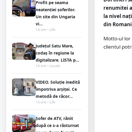
Profit pe seama
renumitei a
neatenției șoferilor.
la nivel na
Un site din Ungaria
din Romani
vi...
14 ore • Life
Motto-ul lor
Județul Satu Mare,
clientul potr
codaș în regiune la
digitalizare. LISTA p...
14 ore • Locale
VIDEO. Soluție inedită
împotriva arșiței. Ce
metodă de răcor...
13 ore • Life
Șofer de ATV, rănit
după ce s-a răsturnat