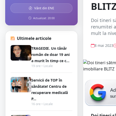
BLIT
Vânt din ENE
Actualizat: 20:00
Doi tineri 
renumitei a
mult la nive
Ultimele articole
8 mai 2023
TRAGEDIE. Un tânăr
român de doar 19 ani
a murit în timp ce c...
19 ore • Locale
Servicii de TOP în
sănătate! Centru de
recuperare medicală
P...
16 ore • Locale
Doi tineri 