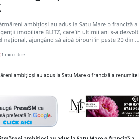
Z
sătmăreni ambițioși au adus la Satu Mare o franciză a
genții imobiliare BLITZ, care în ultimii ani s-a dezvolt
l național, ajungând să aibă birouri în peste 20 din ..
1 min citire
sătmăreni ambițioși au adus la Satu Mare o franciză a