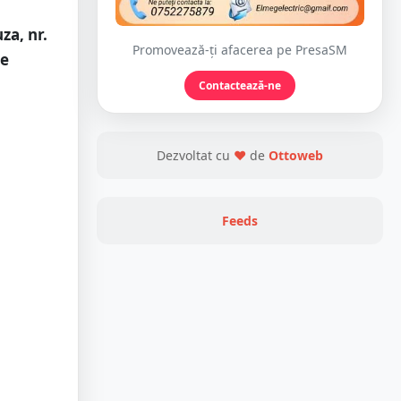
za, nr.
Promovează-ți afacerea pe PresaSM
re
Contactează-ne
Dezvoltat cu
❤
de
Ottoweb
Feeds