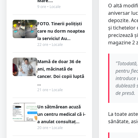
Mare....
O altă modif
9 ore • Locale
aniversar luc
depozite. Ac
FOTO. Tinerii polițiști
și tichetelo
care nu dorm noaptea
precizează și
la serviciu! Au...
magazine 2 zi
22 ore • Locale
Mamă de doar 36 de
"Totodată,
ani, măcinată de
pentru fie
cancer. Doi copii luptă
introduce 
...
dublează s
21 ore • Locale
de presă.
Un sătmărean acuză
La toate ast
un centru medical că i-
sănătate, asi
a anulat consultaț...
20 ore • Locale