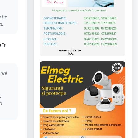
cție
a.
e în
 ani
,
în