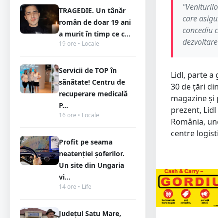
"Veniturilo
TRAGEDIE. Un tânăr
care asigu
român de doar 19 ani
concediu ca
a murit în timp ce c...
dezvoltare
19 ore • Locale
Servicii de TOP în
Lidl, parte a
sănătate! Centru de
30 de țări d
recuperare medicală
magazine și p
P...
prezent, Lidl
16 ore • Locale
România, und
centre logist
Profit pe seama
neatenției șoferilor.
Un site din Ungaria
vi...
14 ore • Life
Județul Satu Mare,