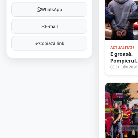
WhatsApp
E-mail
Copiază link
ACTUALITATE
E groasă.
Pompierul
kararist di
31 iulie 2026
Satu Mare,
arestat
preventiv
pentru 30 
zile