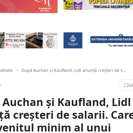
alitate
•
După Auchan și Kaufland, Lidl anunță creșteri de s...
Sa
Auchan și Kaufland, Lidl
ă creșteri de salarii. Car
venitul minim al unui