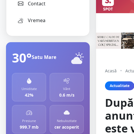
Contact
Vremea
30°
Satu Mare
Acasă
•
Actu
Actualitate
Umiditate
Vânt
42%
0.6 m/s
După 
anunț
Presiune
Nebulozitate
este 
999.7 mb
cer acoperit