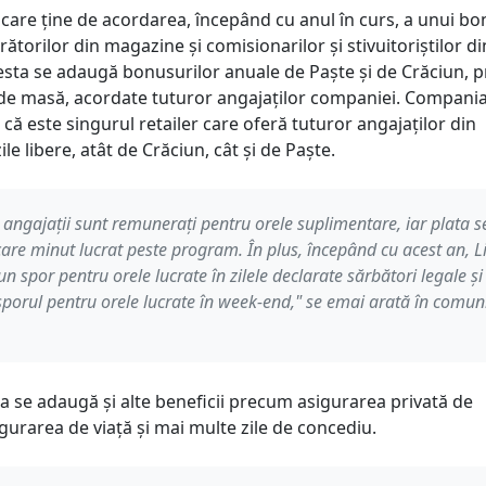
icare ține de acordarea, începând cu anul în curs, a unui b
rătorilor din magazine și comisionarilor și stivuitoriștilor di
esta se adaugă bonusurilor anuale de Paște și de Crăciun,
r de masă, acordate tuturor angajaților companiei. Compani
 că este singurul retailer care oferă tuturor angajaților din
le libere, atât de Crăciun, cât și de Paște.
 angajații sunt remunerați pentru orele suplimentare, iar plata s
care minut lucrat peste program. În plus, începând cu acest an, L
un spor pentru orele lucrate în zilele declarate sărbători legale și
porul pentru orele lucrate în week-end," se emai arată în comun
ea se adaugă și alte beneficii precum asigurarea privată de
gurarea de viață și mai multe zile de concediu.