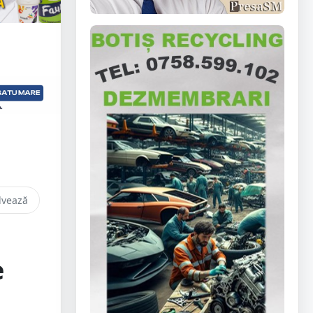
lvează
e