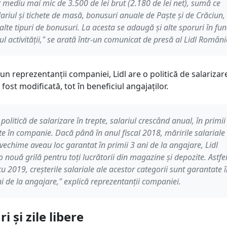
r mediu mai mic de 3.500 de lei brut (2.180 de lei net), sumă ce
lariul și tichete de masă, bonusuri anuale de Paște și de Crăciun,
alte tipuri de bonusuri. La acesta se adaugă și alte sporuri în fun
cul activității," se arată într-un comunicat de presă al Lidl Români
pun reprezentanții companiei, Lidl are o politică de salarizar
 fost modificată, tot în beneficiul angajaților.
 politică de salarizare în trepte, salariul crescând anual, în primii
ate în companie. Dacă până în anul fiscal 2018, măririle salariale
vechime aveau loc garantat în primii 3 ani de la angajare, Lidl
o nouă grilă pentru toți lucrătorii din magazine și depozite. Astfel
u 2019, creșterile salariale ale acestor categorii sunt garantate 
ni de la angajare," explică reprezentanții companiei.
i și zile libere