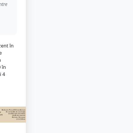
ntre
zent în
e
n
 în
i 4