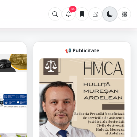
38
📢 Publicitate