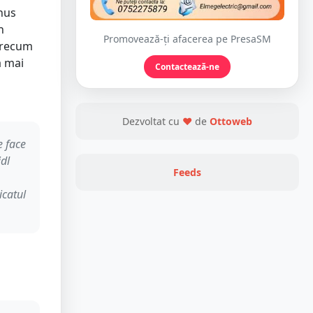
onus
n
Promovează-ți afacerea pe PresaSM
 precum
a mai
Contactează-ne
Dezvoltat cu
❤
de
Ottoweb
e face
idl
Feeds
icatul