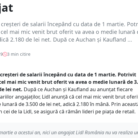
jat
 creșteri de salarii începând cu data de 1 martie. Potr
cel mai mic venit brut oferit va avea o medie lunară 
adică 2.180 de lei net. După ce Auchan și Kaufland ...
19
3 min citire
creșteri de salarii începând cu data de 1 martie. Potrivit
el mai mic venit brut oferit va avea o medie lunară de 3.
e lei net.
După ce Auchan și Kaufland au anunțat fiecare
ariilor angajaților, Lidl anunță că cel mai mic venit brut oferi
lunară de 3.500 de lei net, adică 2.180 în mână. Prin aceast
cei de la Lidl, se asigură că rămân lideri pe piața de retail.
martie a acestui an, nici un angajat Lidl România nu va realiza u