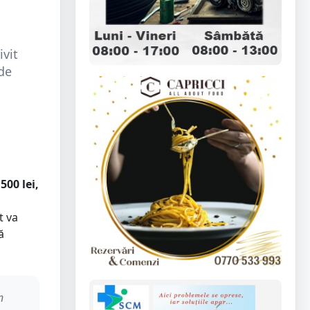
ivit
de
500 lei,
t va
ă
n