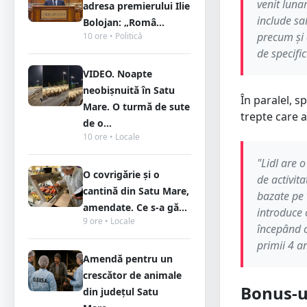
venit luna
adresa premierului Ilie
include sa
Bolojan: „Româ...
precum și 
10 ore • Politică
de specifi
VIDEO. Noapte
neobișnuită în Satu
În paralel, s
Mare. O turmă de sute
trepte care a
de o...
10 ore • Locale
"Lidl are o
O covrigărie și o
de activit
cantină din Satu Mare,
bazate pe 
amendate. Ce s-a gă...
introduce 
9 ore • Locale
începând c
primii 4 a
Amendă pentru un
crescător de animale
Bonus-ur
din județul Satu