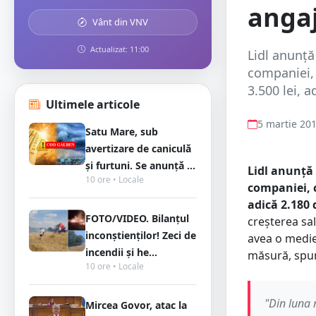
anga
Vânt din VNV
Actualizat: 11:00
Lidl anunță
companiei, 
3.500 lei, 
Ultimele articole
5 martie 20
Satu Mare, sub
avertizare de caniculă
și furtuni. Se anunță ...
Lidl anunță 
10 ore • Locale
companiei, c
adică 2.180 d
FOTO/VIDEO. Bilanțul
creșterea sal
inconștienților! Zeci de
avea o medie 
incendii și he...
măsură, spun 
10 ore • Locale
"Din luna 
Mircea Govor, atac la