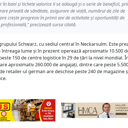
r în bani și tichete valorice li se adaugă și o serie de beneficii, pri
rare privată de sănătate, asigurare de viață, numărul de zile de
re crește progresiv în primii ani de activitate și oportunități de
 profesională," precizează sursa citată.
 grupului Schwarz, cu sediul central în Neckarsulm. Este pre
in întreaga lume și în prezent operează aproximativ 10.500 d
este 150 de centre logistice în 29 de țări la nivel mondial. Î
 are aproximativ 260.000 de angajați, dintre care peste 5.500
e retailer-ul german are deschise peste 240 de magazine ș
ice.