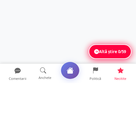
Altă știre
0/59
Anchete
Comentarii
Politică
Necitite
Ultimele articole
DRAMĂ. Bărbat găsit mort, astăzi, într-un
apartament din Sat...
11 ore • Locale