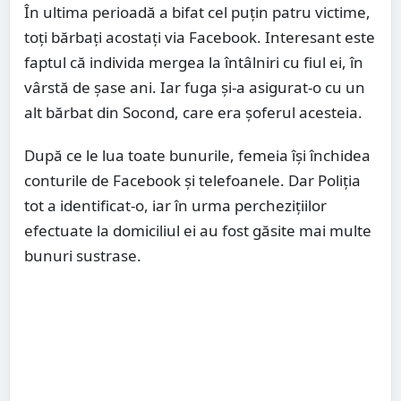
În ultima perioadă a bifat cel puțin patru victime,
toți bărbați acostați via Facebook. Interesant este
faptul că individa mergea la întâlniri cu fiul ei, în
vârstă de șase ani. Iar fuga și-a asigurat-o cu un
alt bărbat din Socond, care era șoferul acesteia.
După ce le lua toate bunurile, femeia își închidea
conturile de Facebook și telefoanele. Dar Poliția
tot a identificat-o, iar în urma perchezițiilor
efectuate la domiciliul ei au fost găsite mai multe
bunuri sustrase.