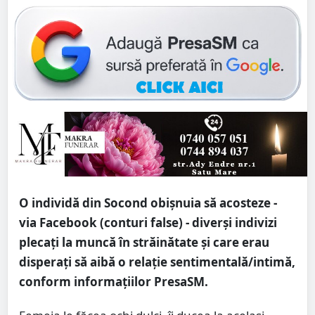
O individă din Socond obișnuia să acosteze -
via Facebook (conturi false) - diverși indivizi
plecați la muncă în străinătate și care erau
disperați să aibă o relație sentimentală/intimă,
conform informațiilor PresaSM.