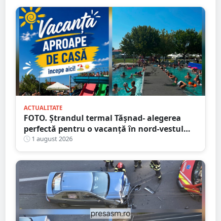
ACTUALITATE
FOTO. Ștrandul termal Tășnad- alegerea
perfectă pentru o vacanță în nord-vestul
României
1 august 2026