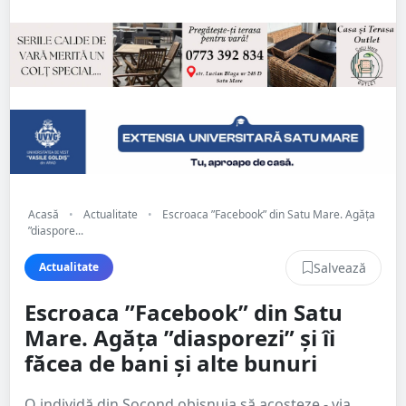
Acasă
•
Actualitate
•
Escroaca ”Facebook” din Satu Mare. Agăța
”diaspore...
Salvează
Actualitate
Escroaca ”Facebook” din Satu
Mare. Agăța ”diasporezi” și îi
făcea de bani și alte bunuri
O individă din Socond obișnuia să acosteze - via