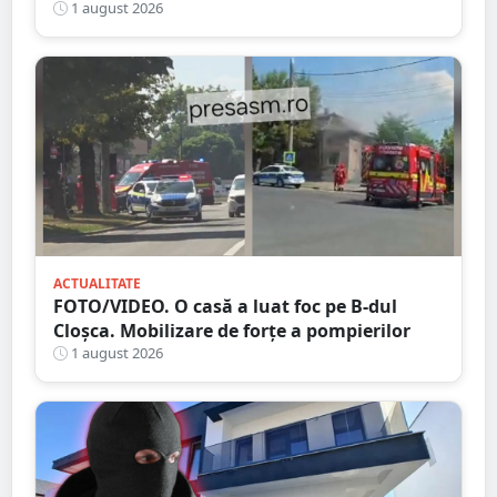
de Ambulanță
1 august 2026
ACTUALITATE
FOTO/VIDEO. O casă a luat foc pe B-dul
Cloșca. Mobilizare de forțe a pompierilor
1 august 2026