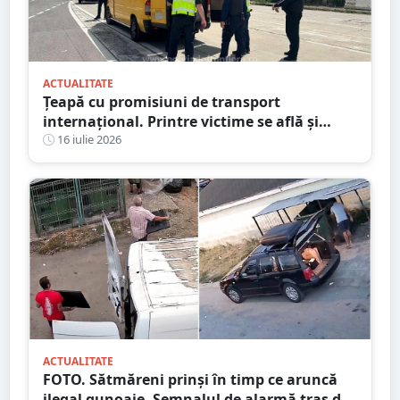
ACTUALITATE
Țeapă cu promisiuni de transport
internațional. Printre victime se află și
persoane din județul Satu Mare
16 iulie 2026
ACTUALITATE
FOTO. Sătmăreni prinși în timp ce aruncă
ilegal gunoaie. Semnalul de alarmă tras de