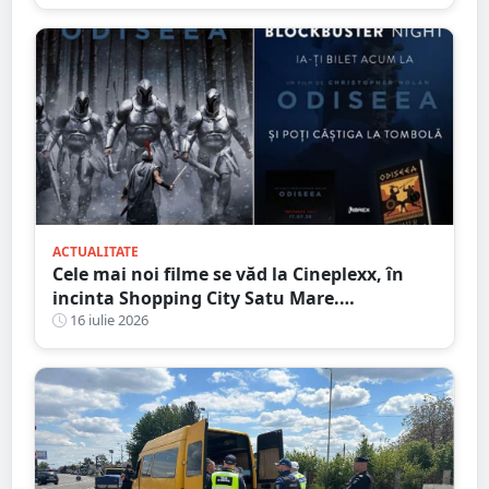
ACTUALITATE
Cele mai noi filme se văd la Cineplexx, în
incinta Shopping City Satu Mare.
Blockbuster Night: Odiseea
16 iulie 2026