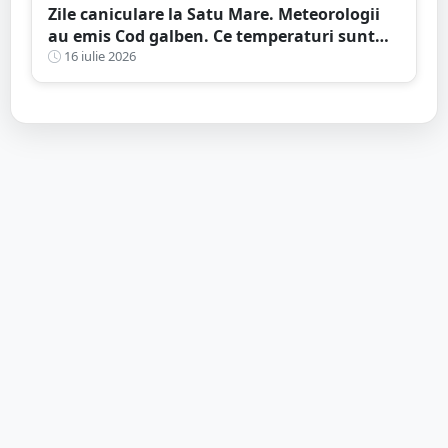
Zile caniculare la Satu Mare. Meteorologii
au emis Cod galben. Ce temperaturi sunt
așteptate și când expiră avertizarea meteo
16 iulie 2026