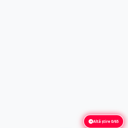
Altă știre
0/65