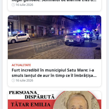
Primărie
16 iulie 2026
ACTUALITATE
Furt incredibil în municipiul Satu Mare: i-a
smuls lanțul de aur în timp ce îl îmbrățișa și
săruta
16 iulie 2026