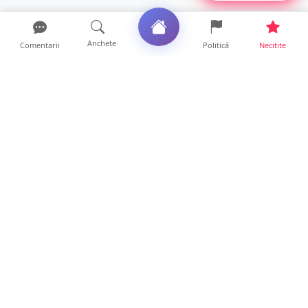
Anchete
Comentarii
Politică
Necitite
Ultimele articole
Polițist din Satu Mare, prins la volan cu 1,75
g/l alcool în...
19 ore • Locale
TOP Trapez lansează în premieră gardul
metalic „ZIG ZAG”. Ev...
19 ore • Locale
FOTO. Haos pentru pasagerii cursei Wizz Air
Satu Mare – Lond...
13 ore • Locale