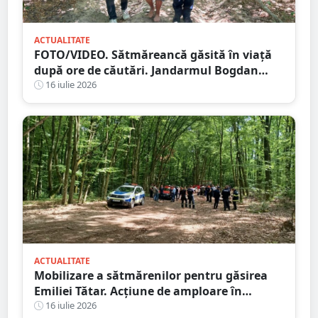
ACTUALITATE
FOTO/VIDEO. Sătmăreancă găsită în viață
după ore de căutări. Jandarmul Bogdan
Moisi este eroul zilei
16 iulie 2026
ACTUALITATE
Mobilizare a sătmărenilor pentru găsirea
Emiliei Tătar. Acțiune de amploare în
Homoroade
16 iulie 2026