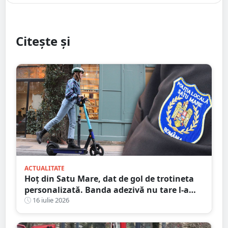
Citește și
ACTUALITATE
Hoț din Satu Mare, dat de gol de trotineta
personalizată. Banda adezivă nu tare l-a
ajutat
16 iulie 2026