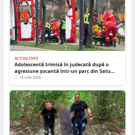
ACTUALITATE
Adolescentă trimisă în judecată după o
agresiune șocantă într-un parc din Satu
Mare. Victima a fost bătută până și-a
16 iulie 2026
pierdut cunoștința