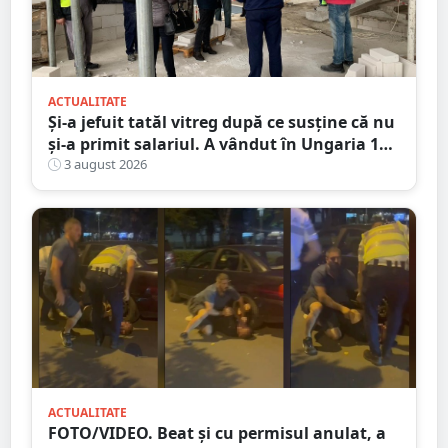
ACTUALITATE
Și-a jefuit tatăl vitreg după ce susține că nu
și-a primit salariul. A vândut în Ungaria 120
de role de vată și gresie de 7.000 de euro
3 august 2026
ACTUALITATE
FOTO/VIDEO. Beat și cu permisul anulat, a