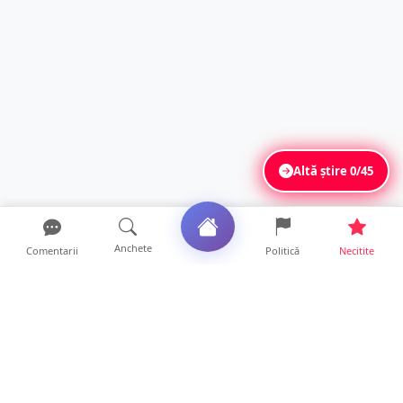
Altă știre
0/45
Anchete
Comentarii
Politică
Necitite
Ultimele articole
Se extinde unul dintre cele mai cunoscute
lanțuri locale din...
12 ore • Locale