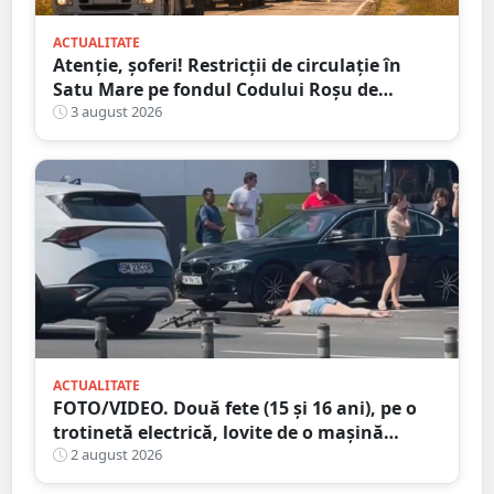
ACTUALITATE
Atenție, șoferi! Restricții de circulație în
Satu Mare pe fondul Codului Roșu de
caniculă
3 august 2026
ACTUALITATE
FOTO/VIDEO. Două fete (15 și 16 ani), pe o
trotinetă electrică, lovite de o mașină
trotinetă lângă mall-ul NEPI
2 august 2026