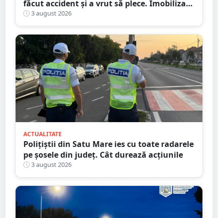
făcut accident și a vrut să plece. Imobilizat
de trecători
3 august 2026
ACTUALITATE
Polițiștii din Satu Mare ies cu toate radarele
pe șosele din județ. Cât durează acțiunile
3 august 2026