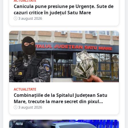
ACTUALITATE
Canicula pune presiune pe Urgențe. Sute de
cazuri critice în județul Satu Mare
3 august 2026
ACTUALITATE
Combinațiile de la Spitalul Județean Satu
Mare, trecute la mare secret din pixul
ministrului
3 august 2026