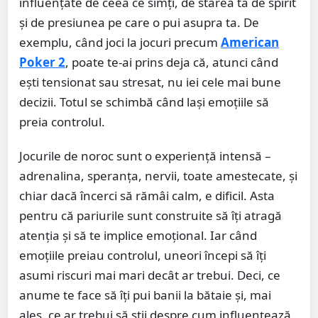
influențate de ceea ce simți, de starea ta de spirit
și de presiunea pe care o pui asupra ta. De
exemplu, când joci la jocuri precum
American
Poker 2
, poate te-ai prins deja că, atunci când
ești tensionat sau stresat, nu iei cele mai bune
decizii. Totul se schimbă când lași emoțiile să
preia controlul.
Jocurile de noroc sunt o experiență intensă –
adrenalina, speranța, nervii, toate amestecate, și
chiar dacă încerci să rămâi calm, e dificil. Asta
pentru că pariurile sunt construite să îți atragă
atenția și să te implice emoțional. Iar când
emoțiile preiau controlul, uneori începi să îți
asumi riscuri mai mari decât ar trebui. Deci, ce
anume te face să îți pui banii la bătaie și, mai
ales, ce ar trebui să știi despre cum influențează