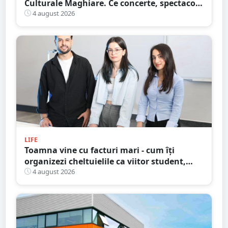
Culturale Maghiare. Ce concerte, spectacole
și alte activități pregătesc organizatorii
4 august 2026
LIFE
Toamna vine cu facturi mari - cum îți
organizezi cheltuielile ca viitor student,
fără să dai totul peste cap
4 august 2026