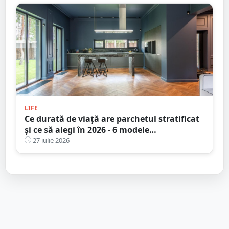
LIFE
Ce durată de viață are parchetul stratificat
și ce să alegi în 2026 - 6 modele
recomandate pentru un design durabil
27 iulie 2026