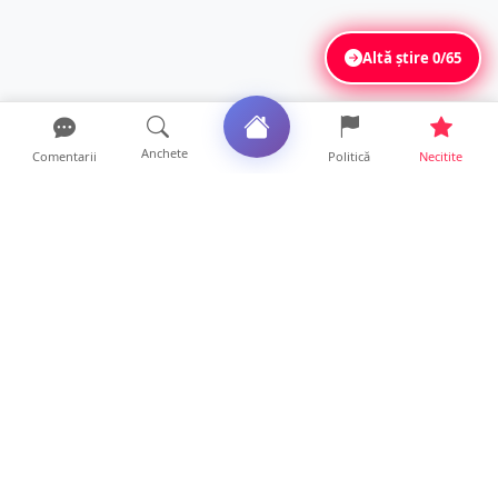
Altă știre
0/65
Anchete
Comentarii
Politică
Necitite
Ultimele articole
Polițist din Satu Mare, prins la volan cu 1,75
g/l alcool în...
19 ore • Locale
TOP Trapez lansează în premieră gardul
metalic „ZIG ZAG”. Ev...
19 ore • Locale