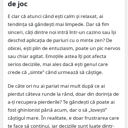
de joc
E clar că atunci când ești calm și relaxat, ai
tendința să gândești mai limpede. Dar să fim
sinceri, câți dintre noi intră într-un cazino sau își
deschid aplicația de pariuri cu o minte zen? De
obicei, ești plin de entuziasm, poate un pic nervos
sau chiar agitat. Emoțiile astea îți pot afecta
serios deciziile, mai ales dacă ești genul care
crede că „simte” când urmează să câștige.
De câte ori nu ai pariat mai mult după ce ai
pierdut câteva runde la rând, doar din dorința de
a-ți recupera pierderile? Te gândești că poate ai
fost ghinionist până acum, dar o să „lovești”
câștigul mare. În realitate, e doar frustrarea care
te face să continui, iar deciziile sunt luate dintr-