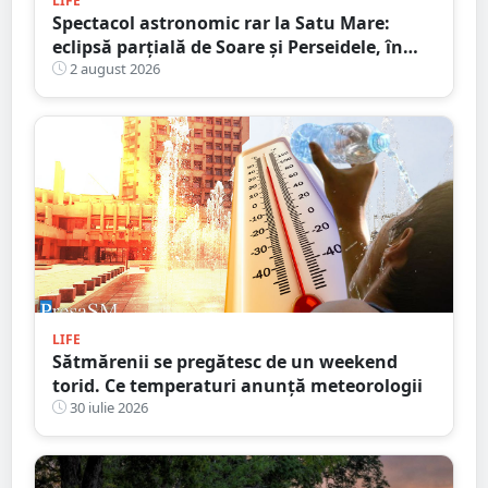
LIFE
Spectacol astronomic rar la Satu Mare:
eclipsă parțială de Soare și Perseidele, în
aceeași zi
2 august 2026
LIFE
Sătmărenii se pregătesc de un weekend
torid. Ce temperaturi anunță meteorologii
30 iulie 2026