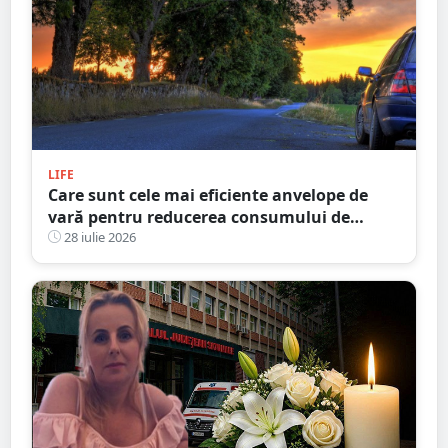
LIFE
Care sunt cele mai eficiente anvelope de
vară pentru reducerea consumului de
combustibil? Recomandări în 2026
28 iulie 2026