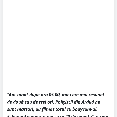
”Am sunat după ora 05.00, apoi am mai resunat
de două sau de trei ori. Polițiștii din Ardud ne
sunt martori, au filmat totul cu bodycam-ul.
Echipajul a ajuns după circa 40 de minute”, a spus