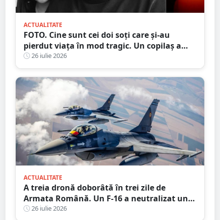
ACTUALITATE
FOTO. Cine sunt cei doi soți care și-au
pierdut viața în mod tragic. Un copilaș a
rămas orfan. Au căzut de pe motocicletă, în
26 iulie 2026
județul vecin
ACTUALITATE
A treia dronă doborâtă în trei zile de
Armata Română. Un F-16 a neutralizat un
aparat fără pilot deasupra Mării Negre
26 iulie 2026