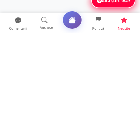
Altă știre
0/49
Anchete
Comentarii
Politică
Necitite
Ultimele articole
Mamă de doar 36 de ani, măcinată de
cancer. Doi copii luptă ...
21 ore • Locale
Un sătmărean acuză un centru medical că i-
a anulat consultaț...
20 ore • Locale
TRAGEDIE. Un tânăr român de doar 19 ani a
murit în timp ce c...
19 ore • Locale