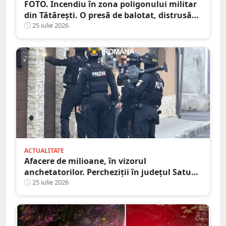
FOTO. Incendiu în zona poligonului militar
din Tătărești. O presă de balotat, distrusă
complet! Flăcările s-au extins
25 iulie 2026
ACTUALITATE
Afacere de milioane, în vizorul
anchetatorilor. Percheziții în județul Satu
Mare, mai multe rețineri
25 iulie 2026