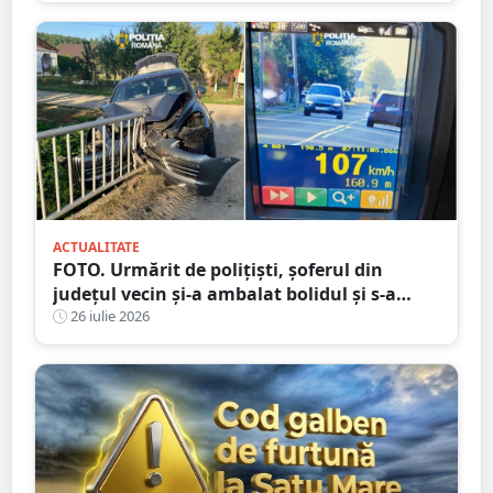
ACTUALITATE
FOTO. Urmărit de polițiști, șoferul din
județul vecin și-a ambalat bolidul și s-a
oprit într-un cap de pod. Apoi a luat-o la
26 iulie 2026
fugă