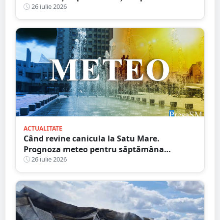
lovit de camion
26 iulie 2026
ACTUALITATE
Când revine canicula la Satu Mare.
Prognoza meteo pentru săptămâna
următoare
26 iulie 2026