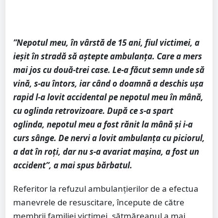
”Nepotul meu, în vârstă de 15 ani, fiul victimei, a
ieșit în stradă să aștepte ambulanța. Care a mers
mai jos cu două-trei case. Le-a făcut semn unde să
vină, s-au întors, iar când o doamnă a deschis ușa
rapid l-a lovit accidental pe nepotul meu în mână,
cu oglinda retrovizoare. După ce s-a spart
oglinda, nepotul meu a fost rănit la mână și i-a
curs sânge. De nervi a lovit ambulanța cu piciorul,
a dat în roți, dar nu s-a avariat mașina, a fost un
accident”, a mai spus bărbatul.
Referitor la refuzul ambulanțierilor de a efectua
manevrele de resuscitare, începute de către
membrii familiei victimei, sătmăreanul a mai