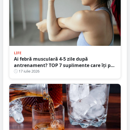
LIFE
Ai febră musculară 4-5 zile după
antrenament? TOP 7 suplimente care îți pot
susține refacerea în 2026
17 iulie 2026