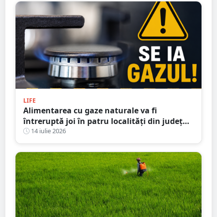
LIFE
Alimentarea cu gaze naturale va fi
întreruptă joi în patru localități din județul
Satu Mare
14 iulie 2026