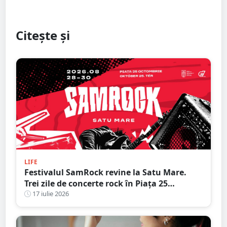
Citește și
LIFE
Festivalul SamRock revine la Satu Mare.
Trei zile de concerte rock în Piața 25
Octombrie
17 iulie 2026