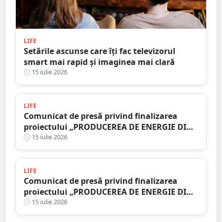
LIFE
Setările ascunse care îți fac televizorul
smart mai rapid și imaginea mai clară
15 iulie 2026
LIFE
Comunicat de presă privind finalizarea
proiectului „PRODUCEREA DE ENERGIE DIN
SURSE REGENERABILE ÎN CADRUL FERMEI
15 iulie 2026
SĂTMĂREL”
LIFE
Comunicat de presă privind finalizarea
proiectului „PRODUCEREA DE ENERGIE DIN
SURSE REGENERABILE ÎN CADRUL FERMEI
15 iulie 2026
AMOPIG MEAT LIPĂU”