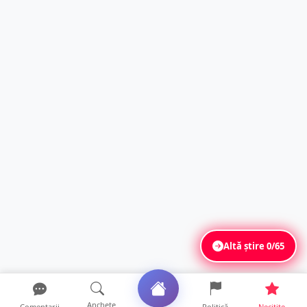
Altă știre
0/65
Anchete
Comentarii
Politică
Necitite