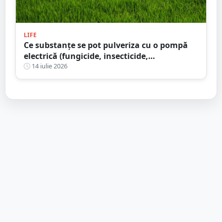
LIFE
Ce substanțe se pot pulveriza cu o pompă
electrică (fungicide, insecticide,
îngrășăminte) și ce variante sunt
14 iulie 2026
recomandate pentru diferite utilizări în
2026?