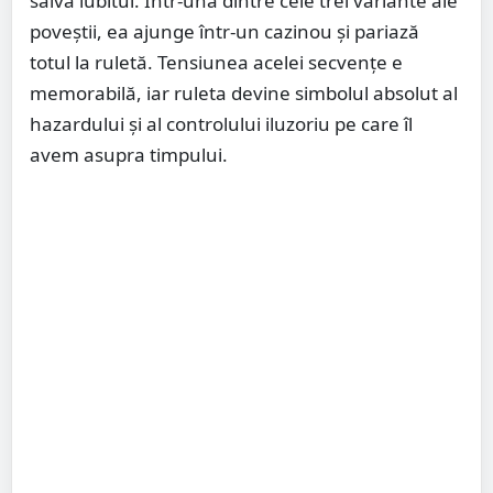
salva iubitul. Într-una dintre cele trei variante ale
poveștii, ea ajunge într-un cazinou și pariază
totul la ruletă. Tensiunea acelei secvențe e
memorabilă, iar ruleta devine simbolul absolut al
hazardului și al controlului iluzoriu pe care îl
avem asupra timpului.