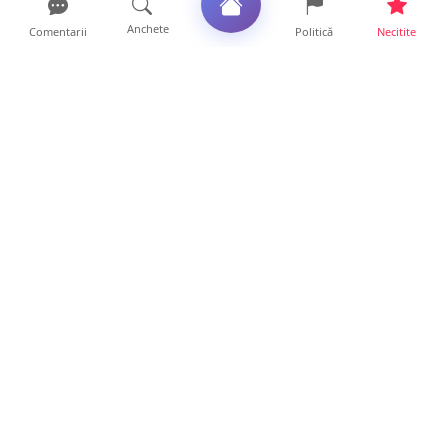
Anchete
Comentarii
Politică
Necitite
Ultimele articole
Polițist din Satu Mare, prins la volan cu 1,75
g/l alcool în...
19 ore • Locale
TOP Trapez lansează în premieră gardul
metalic „ZIG ZAG”. Ev...
19 ore • Locale
FOTO. Haos pentru pasagerii cursei Wizz Air
Satu Mare – Lond...
13 ore • Locale
Distracție scumpă la grătar. Sătmăreanul s-a