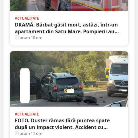
ACTUALITATE
DRAMĂ. Bărbat găsit mort, astăzi, într-un
apartament din Satu Mare. Pompierii au
spart ușa
acum 10 ore
ACTUALITATE
FOTO. Duster rămas fără puntea spate
după un impact violent. Accident cu
implicarea unei mașini din Satu Mare
acum 11 ore