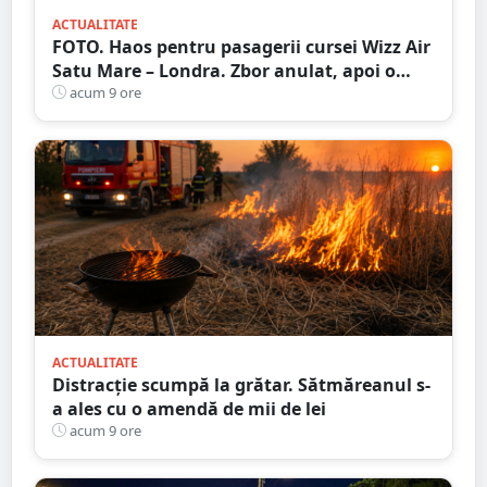
ACTUALITATE
FOTO. Haos pentru pasagerii cursei Wizz Air
Satu Mare – Londra. Zbor anulat, apoi o
nouă întârziere. Fără explicații clare
acum 9 ore
ACTUALITATE
Distracție scumpă la grătar. Sătmăreanul s-
a ales cu o amendă de mii de lei
acum 9 ore