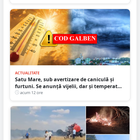
ACTUALITATE
Satu Mare, sub avertizare de caniculă și
furtuni. Se anunță vijelii, dar și temperaturi
ridicate. Avertizarea ANM
acum 12 ore