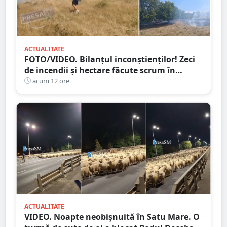
ACTUALITATE
FOTO/VIDEO. Bilanțul inconștienților! Zeci
de incendii și hectare făcute scrum în
județul Satu Mare
acum 12 ore
ACTUALITATE
VIDEO. Noapte neobișnuită în Satu Mare. O