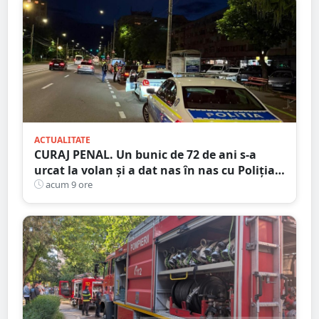
ACTUALITATE
CURAJ PENAL. Un bunic de 72 de ani s-a
urcat la volan și a dat nas în nas cu Poliția
Satu Mare
acum 9 ore