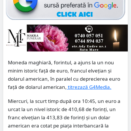
Moneda maghiară, forintul, a ajuns la un nou
minim istoric faţă de euro, francul elveţian şi
dolarul american, în paralel cu deprecierea euro
faţă de dolarul american,
titrezază G4Media.
Miercuri, la scurt timp după ora 10:45, un euro a
urcat la un nivel istoric de 410,68 de forinţi, un
franc elveţian la 413,83 de forinţi şi un dolar
american era cotat pe piaţa interbancară la