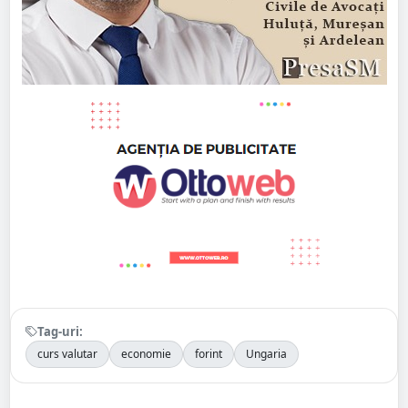
Tag-uri:
curs valutar
economie
forint
Ungaria