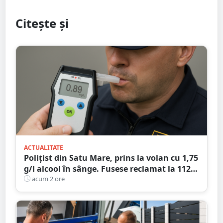
Citește și
ACTUALITATE
Polițist din Satu Mare, prins la volan cu 1,75
g/l alcool în sânge. Fusese reclamat la 112
că circula pe contrasens
acum 2 ore