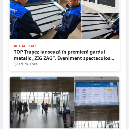
ACTUALITATE
TOP Trapez lansează în premieră gardul
metalic „ZIG ZAG”. Eveniment spectaculos
în Grădina Romei
acum 3 ore