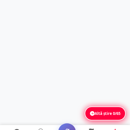
Altă știre
0/65