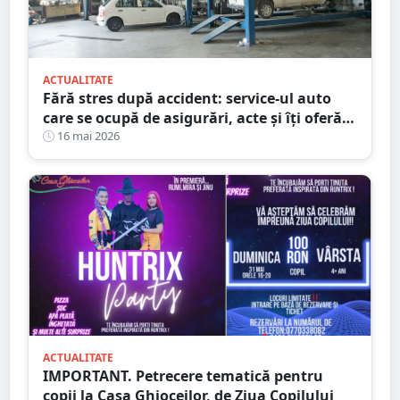
ACTUALITATE
Fără stres după accident: service-ul auto
care se ocupă de asigurări, acte și îți oferă
mașină la schimb
16 mai 2026
ACTUALITATE
IMPORTANT. Petrecere tematică pentru
copii la Casa Ghioceilor, de Ziua Copilului