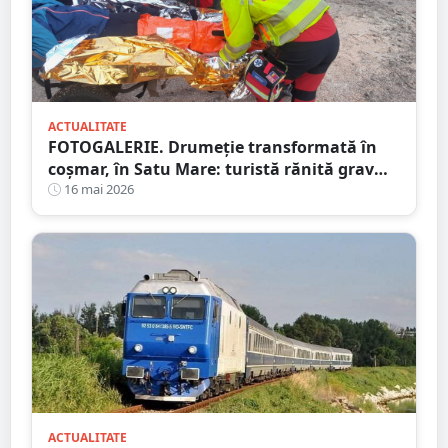
ACTUALITATE
FOTOGALERIE. Drumeție transformată în
coșmar, în Satu Mare: turistă rănită grav
după ce a alergat pe un traseu acoperit cu
16 mai 2026
frunze
ACTUALITATE