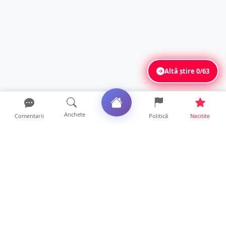
Altă știre
0/63
Anchete
Comentarii
Politică
Necitite
Ultimele articole
FOTO. Haos pentru pasagerii cursei Wizz Air
Satu Mare – Lond...
13 ore • Locale
Distracție scumpă la grătar. Sătmăreanul s-a