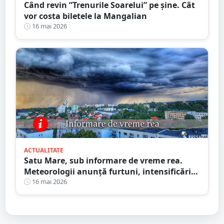
Când revin ”Trenurile Soarelui” pe şine. Cât
vor costa biletele la Mangalian
16 mai 2026
ACTUALITATE
Satu Mare, sub informare de vreme rea.
Meteorologii anunță furtuni, intensificări
de vânt și ploi în averse
16 mai 2026