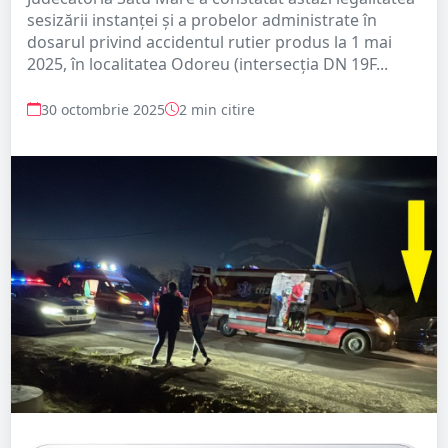
sesizării instanței și a probelor administrate în
dosarul privind accidentul rutier produs la 1 mai
2025, în localitatea Odoreu (intersecția DN 19F...
30 octombrie 2025
2 min citire