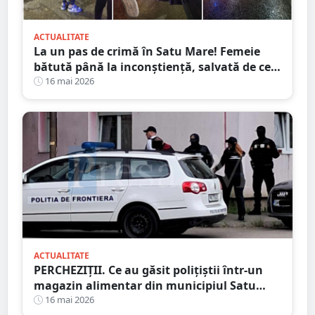
ACTUALITATE
La un pas de crimă în Satu Mare! Femeie
bătută până la inconștiență, salvată de cei
4 copilași
16 mai 2026
ACTUALITATE
PERCHEZIȚII. Ce au găsit polițiștii într-un
magazin alimentar din municipiul Satu
Mare
16 mai 2026