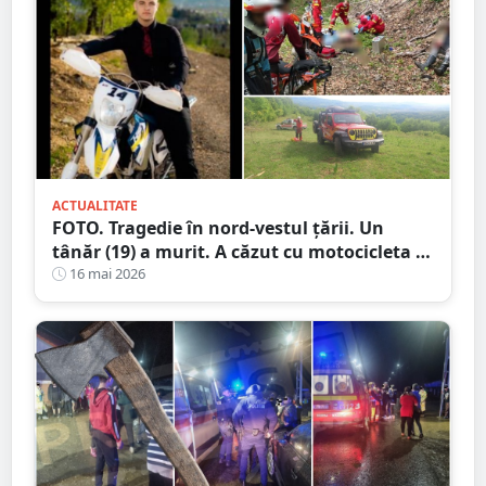
ACTUALITATE
FOTO. Tragedie în nord-vestul țării. Un
tânăr (19) a murit. A căzut cu motocicleta în
prăpastie
16 mai 2026