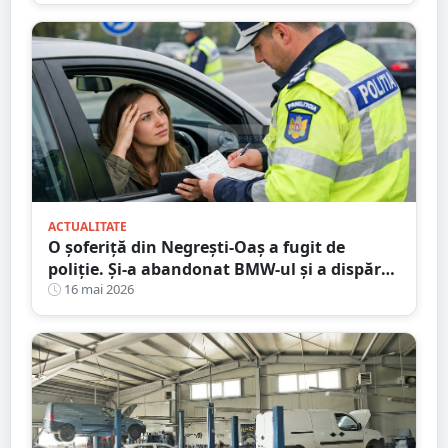
ACTUALITATE
O șoferiță din Negrești-Oaș a fugit de
poliție. Și-a abandonat BMW-ul și a dispărut
printre blocuri
16 mai 2026