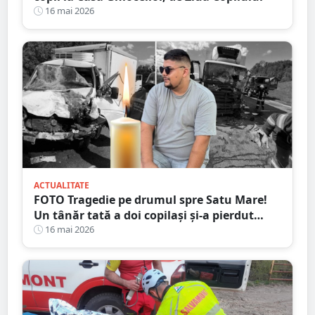
16 mai 2026
ACTUALITATE
FOTO Tragedie pe drumul spre Satu Mare!
Un tânăr tată a doi copilași și-a pierdut
viața într-un accident cumplit
16 mai 2026