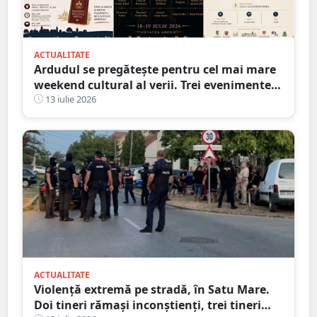
ACTUALITATE
Ardudul se pregătește pentru cel mai mare
weekend cultural al verii. Trei evenimente
majore vor transforma orașul într-o
13 iulie 2026
capitală a istoriei vii
ACTUALITATE
Violență extremă pe stradă, în Satu Mare.
Doi tineri rămași inconștienți, trei tineri