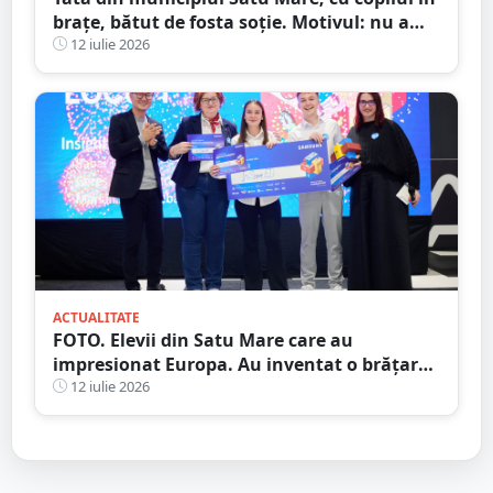
brațe, bătut de fosta soție. Motivul: nu a
vrut să meargă în excursie
12 iulie 2026
ACTUALITATE
FOTO. Elevii din Satu Mare care au
impresionat Europa. Au inventat o brățară
inteligentă pentru colegii nevăzători
12 iulie 2026