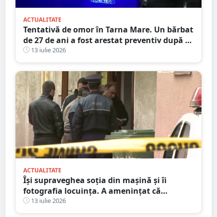
ACTUALITATE
Tentativă de omor în Tarna Mare. Un bărbat
de 27 de ani a fost arestat preventiv după ce
și-ar fi atacat concubina cu un cuțit
13 iulie 2026
ACTUALITATE
Își supraveghea soția din mașină și îi
fotografia locuința. A amenințat că
incendiază mașina ”amantului”
13 iulie 2026