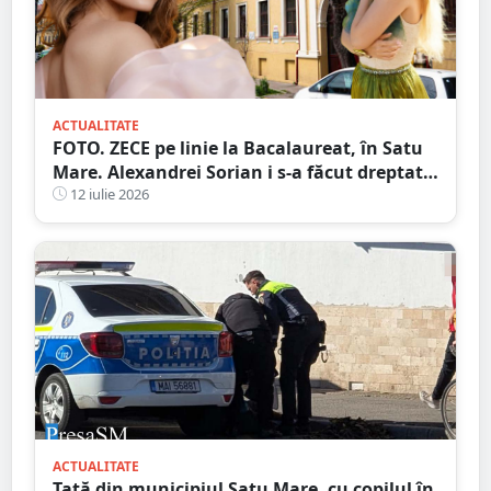
ACTUALITATE
FOTO. ZECE pe linie la Bacalaureat, în Satu
Mare. Alexandrei Sorian i s-a făcut dreptate
după contestații
12 iulie 2026
ACTUALITATE
Tată din municipiul Satu Mare, cu copilul în