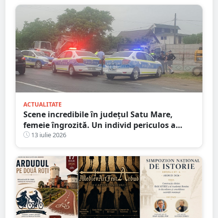
ACTUALITATE
Scene incredibile în județul Satu Mare,
femeie îngrozită. Un individ periculos a
făcut praf Codul Penal
13 iulie 2026