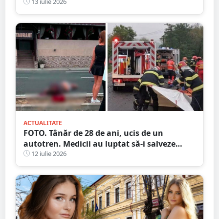
reținuți, astăzi
13 iulie 2026
ACTUALITATE
FOTO. Tânăr de 28 de ani, ucis de un
autotren. Medicii au luptat să-i salveze
viața, dar fără succes, în județul vecin
12 iulie 2026