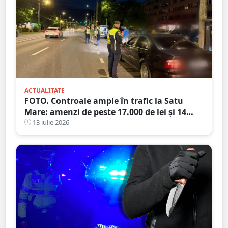
ACTUALITATE
FOTO. Controale ample în trafic la Satu
Mare: amenzi de peste 17.000 de lei și 14
certificate de înmatriculare reținute. Trei
13 iulie 2026
șoferi s-au ales cu dosare penale