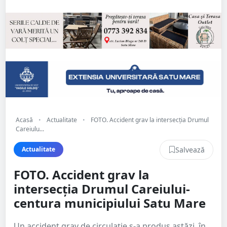
Acasă
•
Actualitate
•
FOTO. Accident grav la intersecția Drumul
Careiulu...
Salvează
Actualitate
FOTO. Accident grav la
intersecția Drumul Careiului-
centura municipiului Satu Mare
Un accident grav de circulație s-a produs astăzi, în