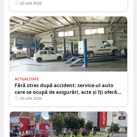
Biciclist lovit de o mașină
20 iulie 2026
ACTUALITATE
Fără stres după accident: service-ul auto
care se ocupă de asigurări, acte și îți oferă
mașină la schimb
20 iulie 2026