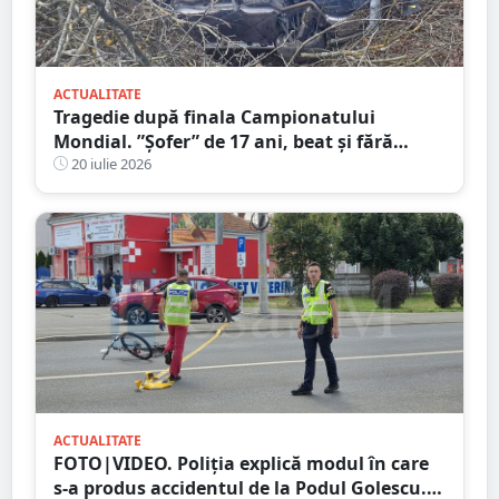
ACTUALITATE
Tragedie după finala Campionatului
Mondial. ”Șofer” de 17 ani, beat și fără
permis! Un adolescent de 17 ani a murit,
20 iulie 2026
duba s-a răsturnat
ACTUALITATE
FOTO|VIDEO. Poliția explică modul în care
s-a produs accidentul de la Podul Golescu.