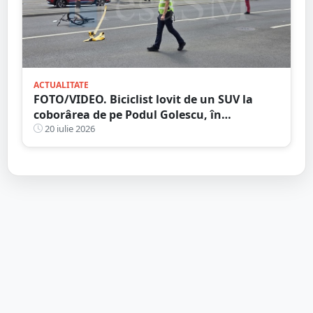
ACTUALITATE
FOTO/VIDEO. Biciclist lovit de un SUV la
coborârea de pe Podul Golescu, în
municipiul Satu Mare. Șoferul: ”Pur și
20 iulie 2026
simplu nu l-am văzut”