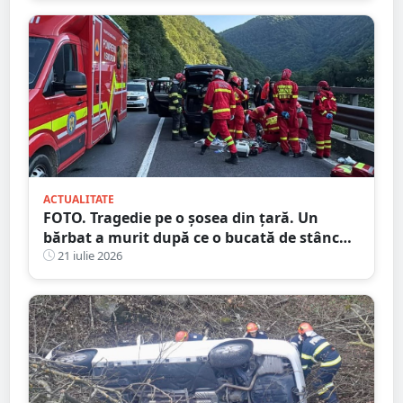
ACTUALITATE
FOTO. Tragedie pe o șosea din țară. Un
bărbat a murit după ce o bucată de stâncă
a căzut peste mașina aflată în mers
21 iulie 2026