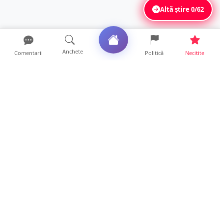
Altă știre
0/62
Anchete
Comentarii
Politică
Necitite
Ultimele articole
FOTO. Haos pentru pasagerii cursei Wizz Air
Satu Mare – Lond...
13 ore • Locale
Distracție scumpă la grătar. Sătmăreanul s-a
ales cu o amend...
13 ore • Locale
CURAJ PENAL. Un bunic de 72 de ani s-a
urcat la volan și a d...