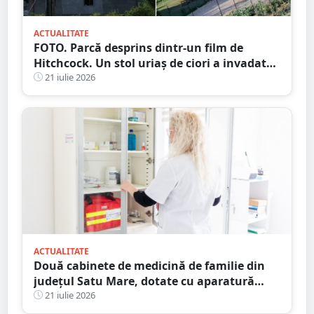
ACTUALITATE
FOTO. Parcă desprins dintr-un film de
Hitchcock. Un stol uriaș de ciori a invadat
un cartier din municipiul Satu Mare
21 iulie 2026
ACTUALITATE
Două cabinete de medicină de familie din
județul Satu Mare, dotate cu aparatură
medicală modernă printr-un program
21 iulie 2026
național