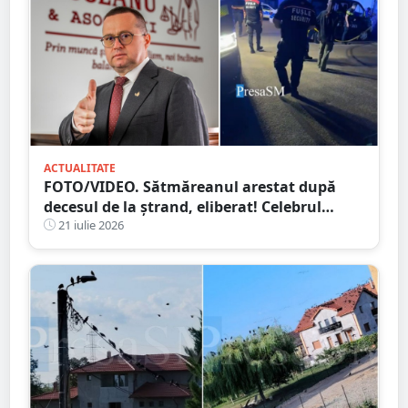
ACTUALITATE
FOTO/VIDEO. Sătmăreanul arestat după
decesul de la ștrand, eliberat! Celebrul
avocat Răzvan Doseanu oferă explicații
21 iulie 2026