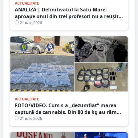
ACTUALITATE
ANALIZĂ | Definitivatul la Satu Mare:
aproape unul din trei profesori nu a reușit
să promoveze examenul
21 iulie 2026
ACTUALITATE
FOTO/VIDEO. Cum s-a „dezumflat” marea
captură de cannabis. Din 80 de kg au rămas
doar 38. Numărătoare după metoda
21 iulie 2026
„șmen”? ;)