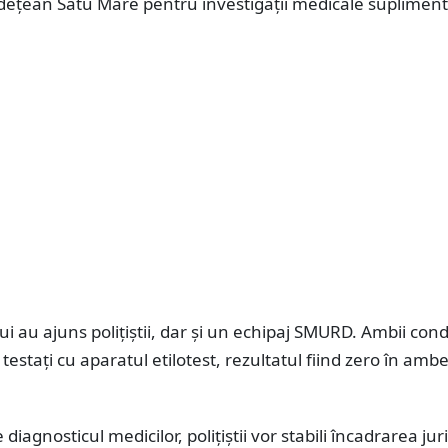
udețean Satu Mare pentru investigații medicale supliment
lui au ajuns polițiștii, dar și un echipaj SMURD. Ambii con
 testați cu aparatul etilotest, rezultatul fiind zero în amb
 diagnosticul medicilor, polițiștii vor stabili încadrarea jur