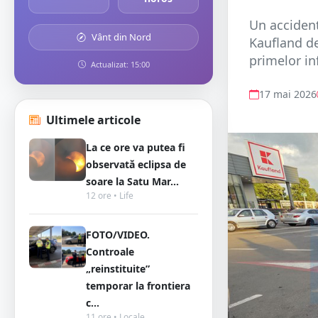
Un accident 
Vânt din Nord
Kaufland de
primelor in
Actualizat: 15:00
17 mai 2026
Ultimele articole
La ce ore va putea fi
observată eclipsa de
soare la Satu Mar...
12 ore • Life
FOTO/VIDEO.
Controale
„reinstituite”
temporar la frontiera
c...
11 ore • Locale