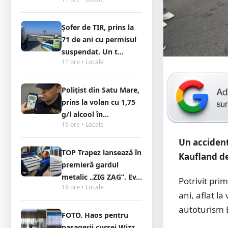
Șofer de TIR, prins la
71 de ani cu permisul
suspendat. Un t...
11 ore • Locale
Polițist din Satu Mare,
prins la volan cu 1,75
g/l alcool în...
19 ore • Locale
Un accident 
TOP Trapez lansează în
Kaufland de
premieră gardul
metalic „ZIG ZAG”. Ev...
Potrivit pri
19 ore • Locale
ani, aflat l
autoturism 
FOTO. Haos pentru
pasagerii cursei Wizz