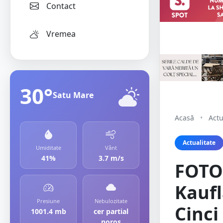
Contact
Vremea
30°
Satu Mare
Acasă
•
Actu
Actualitate
Umiditate
Vânt
41%
3.7 m/s
FOTO.
Kaufl
Presiune
Nebulozitate
Cinci
1001.4 mb
cer partial
noros