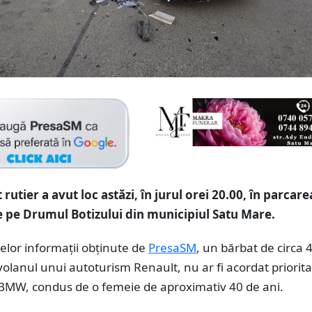
rutier a avut loc astăzi, în jurul orei 20.00, în parcare
 pe Drumul Botizului din municipiul Satu Mare.
melor informații obținute de
PresaSM
, un bărbat de circa 
a volanul unui autoturism Renault, nu ar fi acordat priorit
BMW, condus de o femeie de aproximativ 40 de ani.