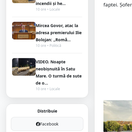
incendii și he...
faptei. Șofe
10 ore • Locale
Mircea Govor, atac la
adresa premierului Ilie
Bolojan: „Româ...
10 ore • Politică
VIDEO. Noapte
neobișnuită în Satu
Mare. O turmă de sute
de o...
10 ore • Locale
Distribuie
Facebook