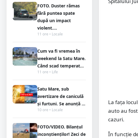
Spitalului J
FOTO. Duster rămas
fără puntea spate
după un impact
violent....
11 ore • Locale
Cum va fi vremea în
weekend la Satu Mare.
Când scad temperat...
11 ore • Life
Satu Mare, sub
avertizare de caniculă
La fața locu
și furtuni. Se anunță ...
10 ore • Locale
auto au fost
cazuri.
FOTO/VIDEO. Bilanțul
În funcție de
inconștienților! Zeci de