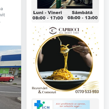
ea
vit
.