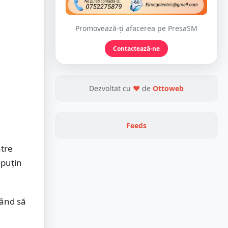
Promovează-ți afacerea pe PresaSM
Contactează-ne
Dezvoltat cu
❤
de
Ottoweb
Feeds
ntre
 puțin
mând să