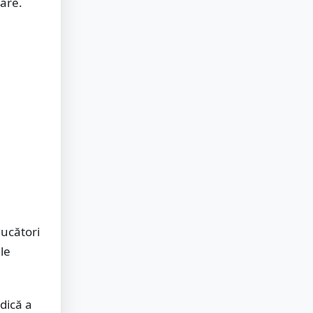
are.
ducători
ele
idică a