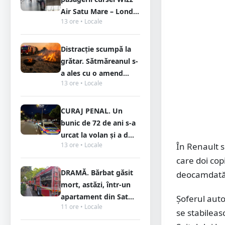
Air Satu Mare – Lond...
13 ore • Locale
Distracție scumpă la
grătar. Sătmăreanul s-
a ales cu o amend...
13 ore • Locale
CURAJ PENAL. Un
bunic de 72 de ani s-a
urcat la volan și a d...
13 ore • Locale
În Renault s
care doi copi
DRAMĂ. Bărbat găsit
deocamdată,
mort, astăzi, într-un
apartament din Sat...
Șoferul auto
11 ore • Locale
se stabileas