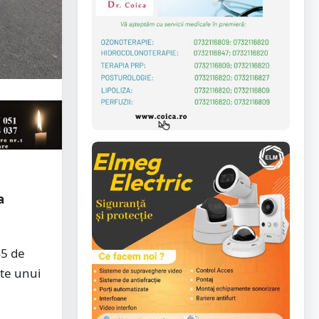
a
45 de
ate unui