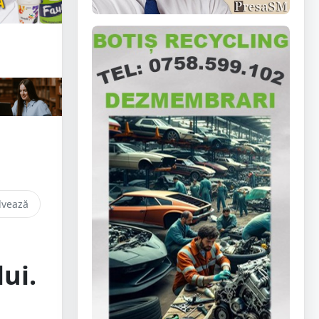
lvează
ui.