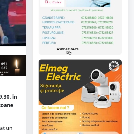
9.30, în
rsoane
vat un