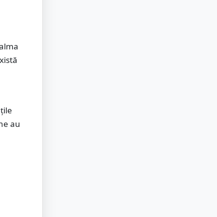
 calma
xistă
țile
ane au