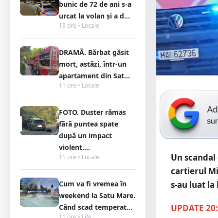
bunic de 72 de ani s-a
urcat la volan și a d...
13 ore • Locale
DRAMĂ. Bărbat găsit
mort, astăzi, într-un
apartament din Sat...
11 ore • Locale
FOTO. Duster rămas
fără puntea spate
după un impact
violent....
Un scandal d
11 ore • Locale
cartierul M
Cum va fi vremea în
s-au luat la
weekend la Satu Mare.
Când scad temperat...
UPDATE 20:
11 ore • Life