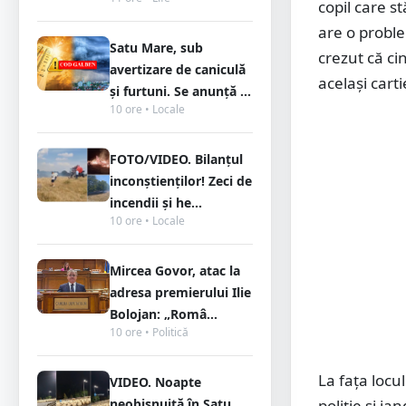
copil care s
are o probl
Satu Mare, sub
crezut că ci
avertizare de caniculă
același carti
și furtuni. Se anunță ...
10 ore • Locale
FOTO/VIDEO. Bilanțul
inconștienților! Zeci de
incendii și he...
10 ore • Locale
Mircea Govor, atac la
adresa premierului Ilie
Bolojan: „Româ...
10 ore • Politică
La fața locu
VIDEO. Noapte
neobișnuită în Satu
poliție și j