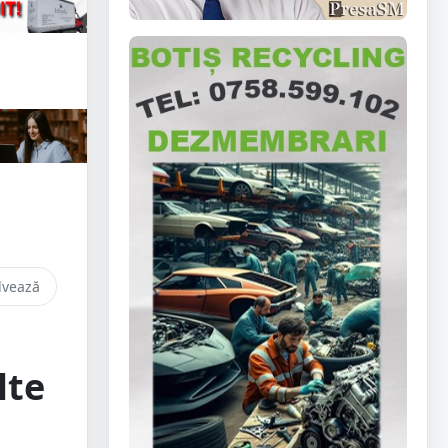
lvează
lte