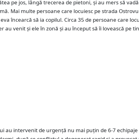
tătea pe jos, lângă trecerea de pietoni, și au mers să vad
emă. Mai multe persoane care locuiesc pe strada Ostrovu
neva încearcă să ia copilul. Circa 35 de persoane care locu
er au venit și ele în zonă și au început să îi lovească pe tin
lui au intervenit de urgență nu mai puțin de 6-7 echipaje
andarmi, după ce conflictul a degenerat rapid și a provocat