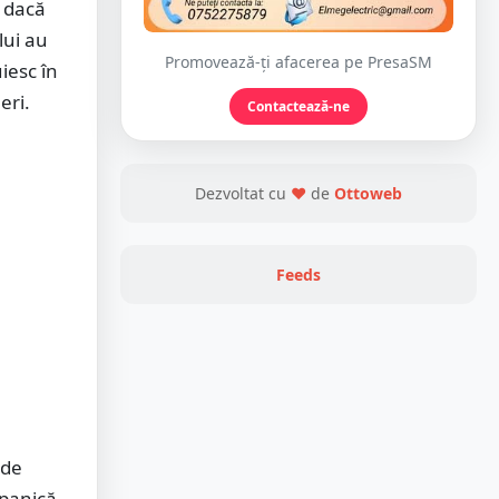
ă dacă
lui au
Promovează-ți afacerea pe PresaSM
iesc în
eri.
Contactează-ne
Dezvoltat cu
❤
de
Ottoweb
Feeds
 de
 panică