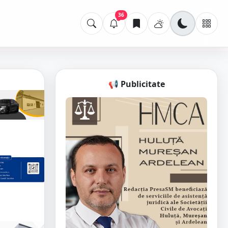
36
📢 Publicitate