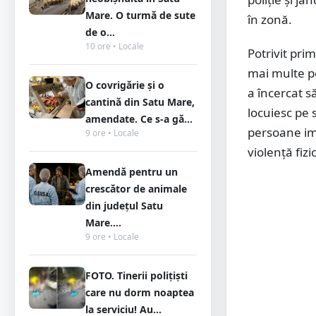
Mare. O turmă de sute
în zonă.
de o...
10 ore • Locale
Potrivit pri
mai multe pe
O covrigărie și o
a încercat s
cantină din Satu Mare,
locuiesc pe 
amendate. Ce s-a gă...
persoane imp
9 ore • Locale
violență fizi
Amendă pentru un
crescător de animale
din județul Satu
Mare....
9 ore • Locale
FOTO. Tinerii polițiști
care nu dorm noaptea
la serviciu! Au...