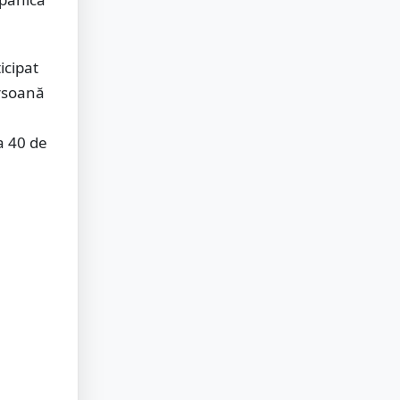
icipat
ersoană
a 40 de
a