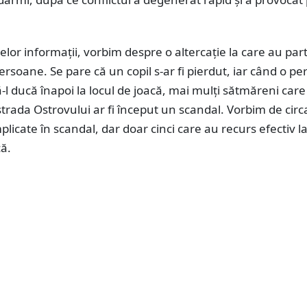
melor informații, vorbim despre o altercație la care au part
rsoane. Se pare că un copil s-ar fi pierdut, iar când o p
ă-l ducă înapoi la locul de joacă, mai mulți sătmăreni care
strada Ostrovului ar fi început un scandal. Vorbim de circ
licate în scandal, dar doar cinci care au recurs efectiv l
că.