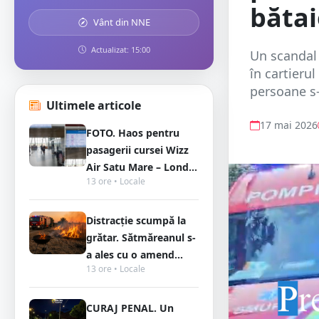
bătai
Vânt din NNE
Actualizat: 15:00
Un scandal 
în cartieru
persoane s-
Ultimele articole
17 mai 2026
FOTO. Haos pentru
pasagerii cursei Wizz
Air Satu Mare – Lond...
13 ore • Locale
Distracție scumpă la
grătar. Sătmăreanul s-
a ales cu o amend...
13 ore • Locale
CURAJ PENAL. Un