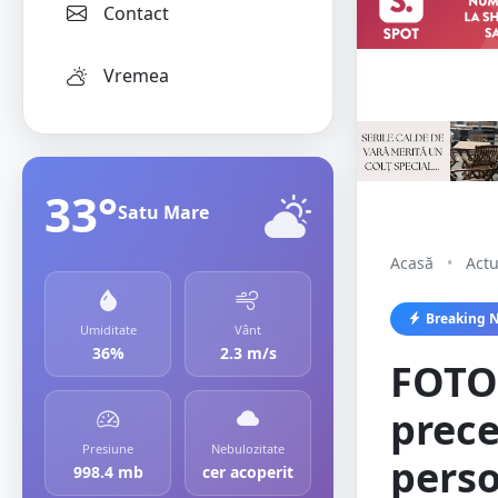
Contact
Vremea
33°
Satu Mare
Acasă
•
Actu
Breaking 
Umiditate
Vânt
36%
2.3 m/s
FOTO
prece
Presiune
Nebulozitate
perso
998.4 mb
cer acoperit