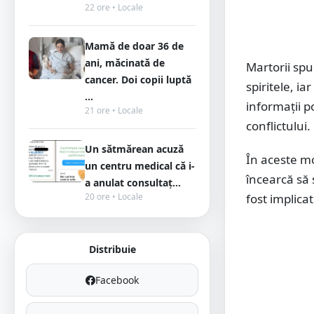
22 ore • Locale
Mamă de doar 36 de
ani, măcinată de
Martorii spu
cancer. Doi copii luptă
spiritele, i
...
informații p
21 ore • Locale
conflictului.
Un sătmărean acuză
În aceste mo
un centru medical că i-
încearcă să 
a anulat consultaț...
20 ore • Locale
fost implicat
Distribuie
Facebook