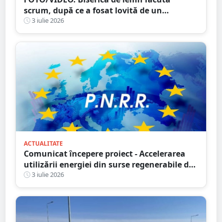
scrum, după ce a fosat lovită de un
TRĂSNET
3 iulie 2026
ACTUALITATE
Comunicat începere proiect - Accelerarea
utilizării energiei din surse regenerabile de
către proprietăți aparținând persoanelor
3 iulie 2026
fizice din județul Satu Mare - M SYS SRL