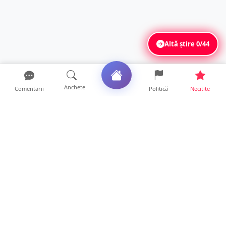
Altă știre
0/44
Anchete
Comentarii
Politică
Necitite
Ultimele articole
VIDEO. Echipajul unei ambulanțe aflate în
misiune, atacat cu...
10 ore • Locale
Un nou val de aer african va cuprinde țara.
Prognoza meteo p...
10 ore • Life