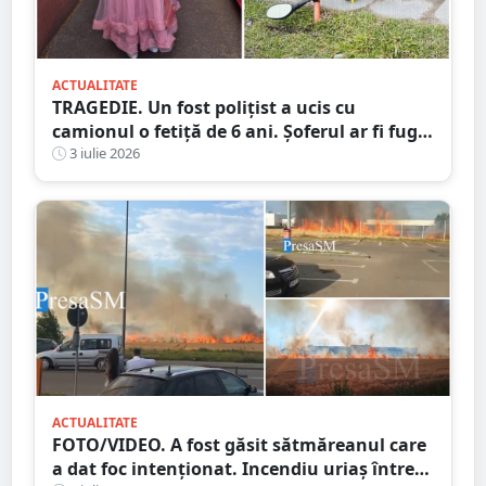
ACTUALITATE
TRAGEDIE. Un fost polițist a ucis cu
camionul o fetiță de 6 ani. Șoferul ar fi fugit
de la locul accidentului
3 iulie 2026
ACTUALITATE
FOTO/VIDEO. A fost găsit sătmăreanul care
a dat foc intenționat. Incendiu uriaș între