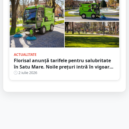
ACTUALITATE
Florisal anunță tarifele pentru salubritate
în Satu Mare. Noile prețuri intră în vigoare
de la 1 iulie
2 iulie 2026