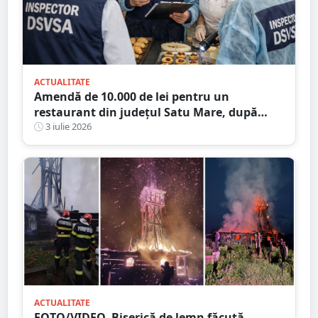
ACTUALITATE
Amendă de 10.000 de lei pentru un
restaurant din județul Satu Mare, după
verificările DSVSA
3 iulie 2026
ACTUALITATE
FOTO/VIDEO. Biserică de lemn făcută