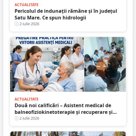
ACTUALITATE
Pericolul de indunații rămâne și în județul
Satu Mare. Ce spun hidrologii
2 iulie 2026
ACTUALITATE
Două noi calificări – Asistent medical de
balneofiziokinetoterapie și recuperare și
Asistent medical de radiologie – la Școala
2 iulie 2026
Postliceală „Henri Coandă” Satu Mare. Au
început înscrierile!