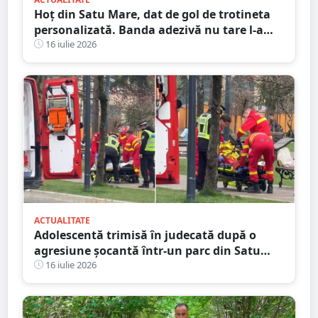
Hoț din Satu Mare, dat de gol de trotineta
personalizată. Banda adezivă nu tare l-a
ajutat
16 iulie 2026
ACTUALITATE
Adolescentă trimisă în judecată după o
agresiune șocantă într-un parc din Satu
Mare. Victima a fost bătută până și-a
16 iulie 2026
pierdut cunoștința