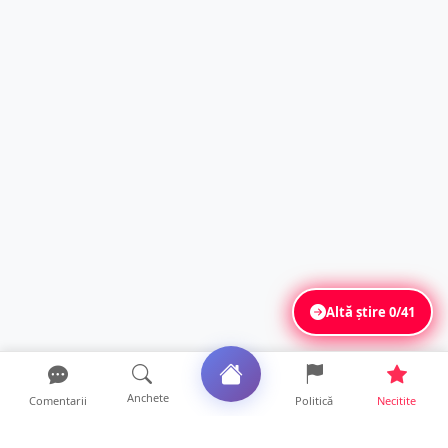
Altă știre
0/41
Anchete
Comentarii
Politică
Necitite