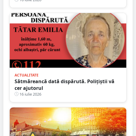
săruta
ACTUALITATE
Sătmăreancă dată dispărută. Polițiștii vă
cer ajutorul
16 iulie 2026