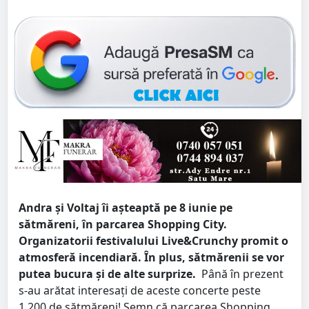
Andra și Voltaj îi așteaptă pe 8 iunie pe
sătmăreni, în parcarea Shopping City.
Organizatorii festivalului Live&Crunchy promit o
atmosferă incendiară. În plus, sătmărenii se vor
putea bucura și de alte surprize.
Până în prezent
s-au arătat interesați de aceste concerte peste
1.200 de sătmăreni! Semn că parcarea Shopping