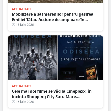
ACTUALITATE
Mobilizare a sătmărenilor pentru găsirea
Emiliei Tătar. Acțiune de amploare în
Homoroade
16 iulie 2026
ACTUALITATE
Cele mai noi filme se văd la Cineplexx, în
incinta Shopping City Satu Mare.
Blockbuster Night: Odiseea
16 iulie 2026