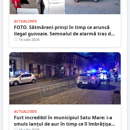
ACTUALITATE
FOTO. Sătmăreni prinși în timp ce aruncă
ilegal gunoaie. Semnalul de alarmă tras de
Primărie
16 iulie 2026
ACTUALITATE
Furt incredibil în municipiul Satu Mare: i-a
smuls lanțul de aur în timp ce îl îmbrățișa și
16 iulie 2026