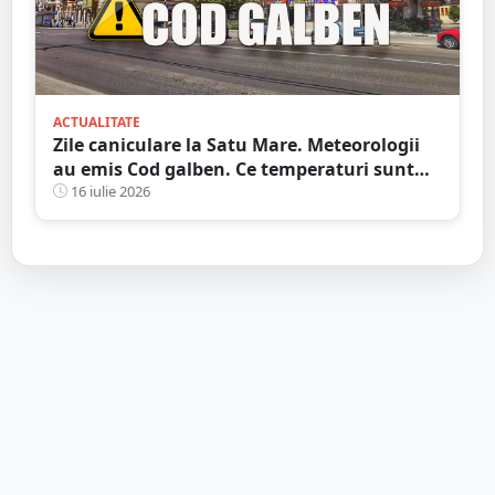
ACTUALITATE
Zile caniculare la Satu Mare. Meteorologii
au emis Cod galben. Ce temperaturi sunt
așteptate și când expiră avertizarea meteo
16 iulie 2026