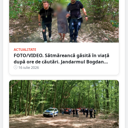
ACTUALITATE
FOTO/VIDEO. Sătmăreancă găsită în viață
după ore de căutări. Jandarmul Bogdan
Moisi este eroul zilei
16 iulie 2026