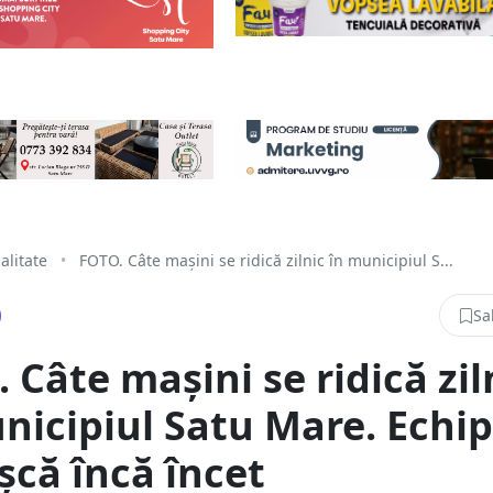
alitate
•
FOTO. Câte mașini se ridică zilnic în municipiul S...
Sa
 Câte mașini se ridică zil
nicipiul Satu Mare. Echi
șcă încă încet