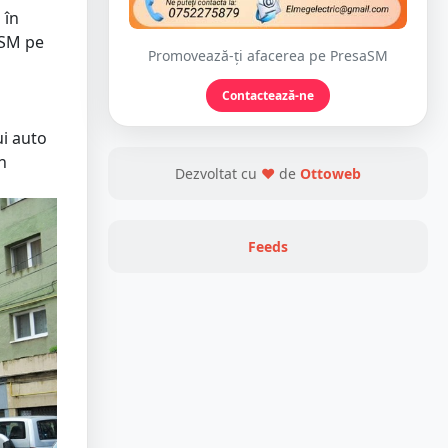
 în
aSM pe
Promovează-ți afacerea pe PresaSM
Contactează-ne
ui auto
n
Dezvoltat cu
❤
de
Ottoweb
Feeds