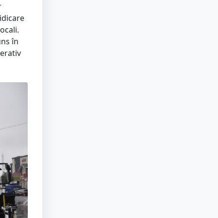
r
idicare
ocali.
uns în
erativ