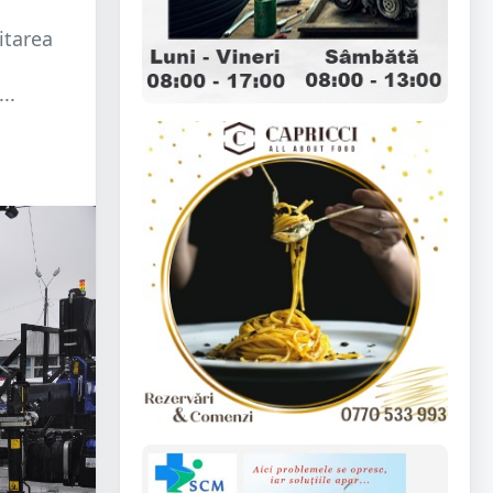
itarea
..