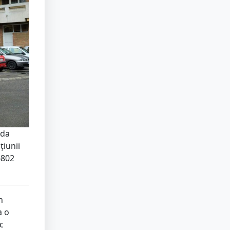
ada
țiunii
6802
n
a o
c