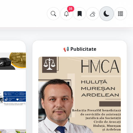
35
📢 Publicitate