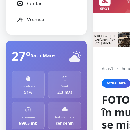
Contact
Vremea
27°
Satu Mare
Acasă
•
Actu
Actualitate
Umiditate
Vânt
51%
2.3 m/s
FOTO.
în mu
Presiune
Nebulozitate
se mi
999.5 mb
cer senin