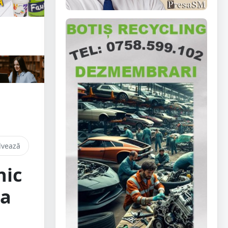
lvează
nic
pa