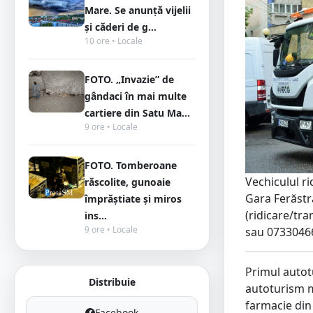
Mare. Se anunță vijelii
și căderi de g...
10 ore • Locale
FOTO. „Invazie” de
gândaci în mai multe
cartiere din Satu Ma...
9 ore • Locale
FOTO. Tomberoane
Vechiculul ri
răscolite, gunoaie
Gara Ferăstră
împrăștiate și miros
(ridicare/tr
ins...
9 ore • Locale
sau 0733046
Primul autotu
Distribuie
autoturism m
farmacie din 
Facebook