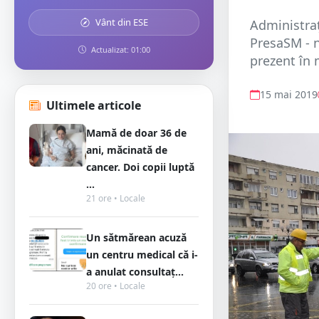
Vânt din ESE
Administraț
PresaSM - n
Actualizat: 01:00
prezent în 
15 mai 2019
Ultimele articole
Mamă de doar 36 de
ani, măcinată de
cancer. Doi copii luptă
...
21 ore • Locale
Un sătmărean acuză
un centru medical că i-
a anulat consultaț...
20 ore • Locale