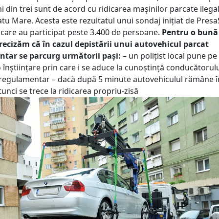
 din trei sunt de acord cu ridicarea mașinilor parcate ilegal
atu Mare. Acesta este rezultatul unui sondaj inițiat de Pres
 care au participat peste 3.400 de persoane.
Pentru o bună
ecizăm că în cazul depistării unui autovehicul parcat
tar se parcurg următorii pași:
– un polițist local pune pe
 înștiințare prin care i se aduce la cunoștință conducătorul
eregulamentar – dacă după 5 minute autovehiculul rămâne î
atunci se trece la ridicarea propriu-zisă