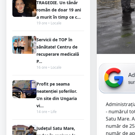
TRAGEDIE. Un tânăr
român de doar 19 ani
a murit în timp ce c...
19 ore • Locale
Servicii de TOP în
sănătate! Centru de
recuperare medicală
P...
16 ore • Locale
Profit pe seama
neatenției șoferilor.
Un site din Ungaria
Administrați
vi...
- numărul tot
14 ore • Life
Satu Mare. As
număr de 25 
Județul Satu Mare,
număr de apr