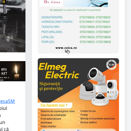
PresaSM
piul
n
 un
l că