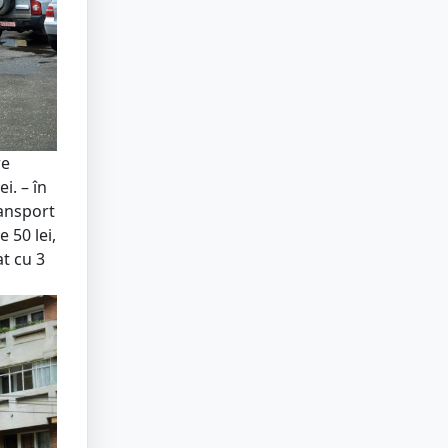
re
i. – în
ransport
e 50 lei,
at cu 3