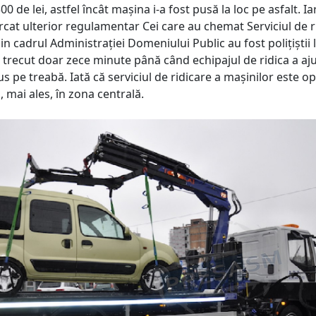
 de lei, astfel încât mașina i-a fost pusă la loc pe asfalt. Ia
rcat ulterior regulamentar Cei care au chemat Serviciul de r
in cadrul Administrației Domeniului Public au fost polițiștii l
u trecut doar zece minute până când echipajul de ridica a aj
us pe treabă. Iată că serviciul de ridicare a mașinilor este op
, mai ales, în zona centrală.