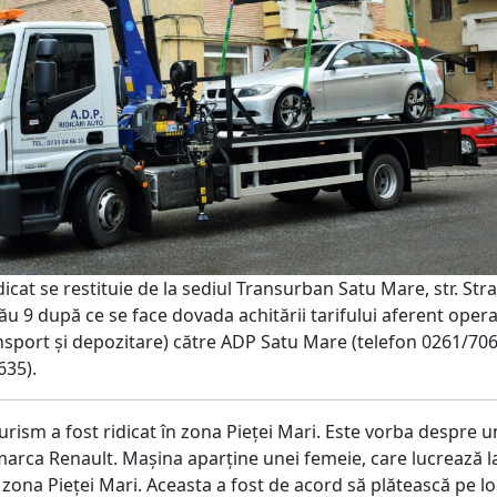
dicat se restituie de la sediul Transurban Satu Mare, str. Str
u 9 după ce se face dovada achitării tarifului aferent opera
ansport și depozitare) către ADP Satu Mare (telefon 0261/70
635).
rism a fost ridicat în zona Pieței Mari. Este vorba despre u
arca Renault. Mașina aparține unei femeie, care lucrează l
zona Pieței Mari. Aceasta a fost de acord să plătească pe lo