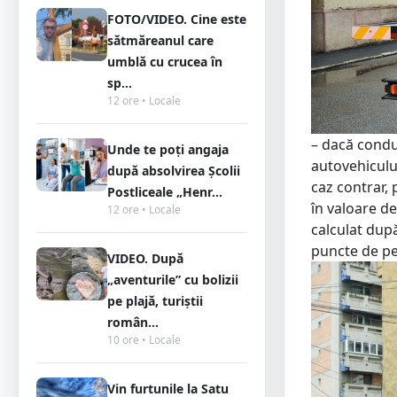
FOTO/VIDEO. Cine este
sătmăreanul care
umblă cu crucea în
sp...
12 ore • Locale
– dacă condu
Unde te poți angaja
autovehiculul
după absolvirea Școlii
caz contrar, 
Postliceale „Henr...
în valoare de
12 ore • Locale
calculat dup
puncte de pe
VIDEO. După
„aventurile” cu bolizii
pe plajă, turiștii
român...
10 ore • Locale
Vin furtunile la Satu