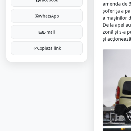
amenda de 300
șoferița a pa
WhatsApp
a mașinilor d
De la apel a
zonă și s-a p
E-mail
și acționează
Copiază link