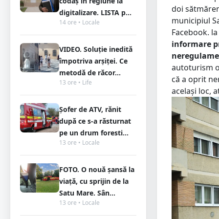
codaș în regiune la
doi sătmăreni
digitalizare. LISTA p...
municipiul S
14 ore • Locale
Facebook. la
informare pr
VIDEO. Soluție inedită
neregulamen
împotriva arșiței. Ce
autoturism o
metodă de răcor...
că a oprit n
13 ore • Life
același loc, 
Șofer de ATV, rănit
după ce s-a răsturnat
pe un drum foresti...
13 ore • Locale
FOTO. O nouă șansă la
viață, cu sprijin de la
Satu Mare. Sân...
13 ore • Locale